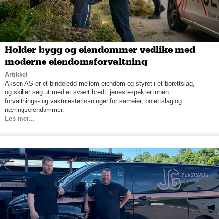
Holder bygg og eiendommer vedlike med
moderne eiendomsforvaltning
Artikkel
Aksen AS er et bindeledd mellom eiendom og styret i et borettslag,
og skiller seg ut med et svært bredt tjenestespekter innen
forvaltnings- og vaktmesterløsninger for sameier, borettslag og
næringseiendommer.
Les mer...