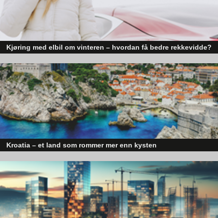
Kjøring med elbil om vinteren – hvordan få bedre rekkevidde?
Elbiler (EV) representerer fremtiden for transport, men deres effektivitet un
utfordrende vinterforhold kan være en utfordring.
Kroatia – et land som rommer mer enn kysten
Kroatia forbindes ofte med sol, bading og klart hav, men landet har langt fl
sider enn det førsteinntrykket mange sitter igjen med.