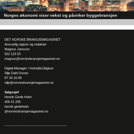
Norges økonomi viser vekst og påvirker byggebransjen
Den norske økonomien har vist jevn vekst de siste tre kvartalene, noe so
skaper optimisme på tvers av ulike sektorer. Byggebransjen er spesielt god
posisjonert til å dra nytte av denne økonomiske oppgangen.
DET NORSKE BRANSJEMAGASINET
Ansvarlig utgiver og redaktør
Magnus Jansson
922 123 53
magnus@norskebransjemagasinet.no
Digital Manager / Innholdsrådgiver
Silje Dahl Osnes
97 34 16 99
silje@norskebransjemagasinet.no
Salgssjef
Henrik Gimle Holm
406 41 256
henrik.gimleholm
@norskebransjemagasinet.no
----------------------------------------------------