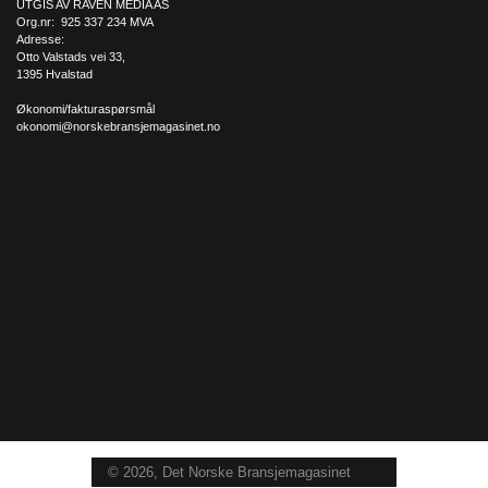
UTGIS AV RAVEN MEDIA AS
Org.nr: 925 337 234 MVA
Adresse:
Otto Valstads vei 33,
1395 Hvalstad
Økonomi/fakturaspørsmål
okonomi@norskebransjemagasinet.no
© 2026, Det Norske Bransjemagasinet