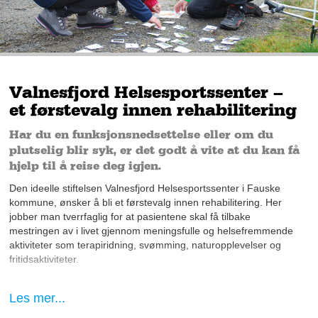
Valnesfjord Helsesportssenter –
et førstevalg innen rehabilitering
Har du en funksjonsnedsettelse eller om du
plutselig blir syk, er det godt å vite at du kan få
hjelp til å reise deg igjen.
Den ideelle stiftelsen Valnesfjord Helsesportssenter i Fauske
kommune, ønsker å bli et førstevalg innen rehabilitering. Her
jobber man tverrfaglig for at pasientene skal få tilbake
mestringen av i livet gjennom meningsfulle og helsefremmende
aktiviteter som terapiridning, svømming, naturopplevelser og
fritidsaktiviteter.
Rehabiliteringssenteret, som er en del av
Les mer...
spesialhelsetjenesten, ligger dessuten idyllisk til i Valnesfjord.
Med Sjunkhatten Nasjonalpark som nærmeste nabo, frister den