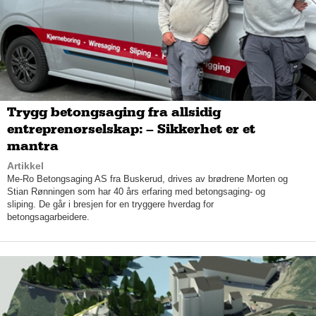
som en del av spesialisthelsetjenesten i dag er avhengig av å
vinne anbud, hvor Helse Nord er vår hovedoppdragsgiver. I
januar 1982 kom de første pasientene til det nyåpnede
rehabiliteringssenteret i Valnesfjord, og i dag - 36 år senere, tar
Valnesfjord Helsesportssenter imot hele 900 pasienter i året.
– Vi er i overkant av 100 ansatte fordelt på 80 årsverk, og vi
har 92 sengeplasser til pasienter. Vi drifter alt selv - fra mat,
Trygg betongsaging fra allsidig
renhold, stall og resepsjon. Vi har et mål om at vi skal ha god
entreprenørselskap: – Sikkerhet er et
kvalitet i alle ledd, fastslår Line.
mantra
Artikkel
Me-Ro Betongsaging AS fra Buskerud, drives av brødrene Morten og
Stian Rønningen som har 40 års erfaring med betongsaging- og
sliping. De går i bresjen for en tryggere hverdag for
betongsagarbeidere.