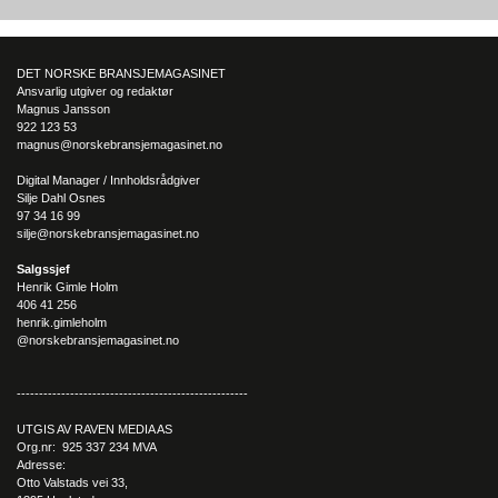
Elbiler (EV) representerer fremtiden for transport, men deres effektivitet un
utfordrende vinterforhold kan være en utfordring.
DET NORSKE BRANSJEMAGASINET
Ansvarlig utgiver og redaktør
Magnus Jansson
922 123 53
magnus@norskebransjemagasinet.no
Digital Manager / Innholdsrådgiver
Silje Dahl Osnes
97 34 16 99
silje@norskebransjemagasinet.no
Salgssjef
Henrik Gimle Holm
406 41 256
henrik.gimleholm
@norskebransjemagasinet.no
----------------------------------------------------
UTGIS AV RAVEN MEDIA AS
Org.nr: 925 337 234 MVA
Adresse:
Otto Valstads vei 33,