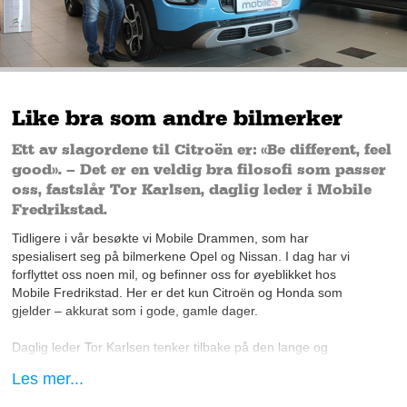
Like bra som andre bilmerker
Ett av slagordene til Citroën er: «Be different, feel
good». – Det er en veldig bra filosofi som passer
oss, fastslår Tor Karlsen, daglig leder i Mobile
Fredrikstad.
Tidligere i vår besøkte vi Mobile Drammen, som har
spesialisert seg på bilmerkene Opel og Nissan. I dag har vi
forflyttet oss noen mil, og befinner oss for øyeblikket hos
Mobile Fredrikstad. Her er det kun Citroën og Honda som
gjelder – akkurat som i gode, gamle dager.
Daglig leder Tor Karlsen tenker tilbake på den lange og
innholdsrike historien medoppstartlenge før hans tid i 1959, for
Les mer...
nøyaktig 60 år siden.