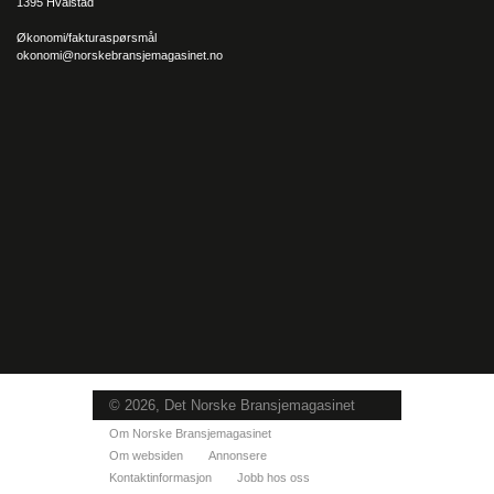
1395 Hvalstad
Økonomi/fakturaspørsmål
okonomi@norskebransjemagasinet.no
© 2026, Det Norske Bransjemagasinet
Om Norske Bransjemagasinet
Om websiden
Annonsere
Kontaktinformasjon
Jobb hos oss