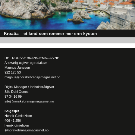
Kroatia – et land som rommer mer enn kysten
Kroatia forbindes ofte med sol, bading og klart hav, men landet har langt fl
sider enn det førsteinntrykket mange sitter igjen med.
DET NORSKE BRANSJEMAGASINET
Ansvarlig utgiver og redaktør
Magnus Jansson
922 123 53
magnus@norskebransjemagasinet.no
Digital Manager / Innholdsrådgiver
Silje Dahl Osnes
97 34 16 99
silje@norskebransjemagasinet.no
Salgssjef
Henrik Gimle Holm
406 41 256
henrik.gimleholm
@norskebransjemagasinet.no