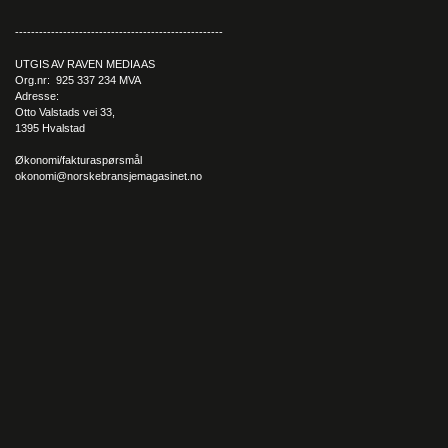
----------------------------------------------------
UTGIS AV RAVEN MEDIA AS
Org.nr: 925 337 234 MVA
Adresse:
Otto Valstads vei 33,
1395 Hvalstad
Økonomi/fakturaspørsmål
okonomi@norskebransjemagasinet.no