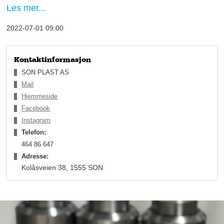
likevel, og vi reparerer også båtskader som kommer fra Son
Les mer...
Marina, forklarer Veso.
2022-07-01 09.00
Kontaktinformasjon
SON PLAST AS
Mail
Hjemmeside
Facebook
Instagram
Telefon:
464 86 647
Adresse:
Kolåsveien 38, 1555 SON
Lang erfaring
Veso har sammenlagt over 20 års erfaring med båtbygging fra
hjemlandet Bulgaria, der han har bygget motorbåter på opptil
22 fot, fiskebåter og joller, samtidig som han opparbeidet seg