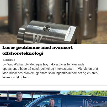
en bred kompetanse innen glassfiberbygging og reparasjoner.
– Her i Norge er det veldig mange båter, mye mer enn i
Bulgaria! Og her er det mye skjær i sjøen, så det er veldig ofte
skader på båter. I Bulgaria er det bare sand, ler han.
90 % av båtreparasjonskundene til Son Plast er
forsikringsselskaper, og Veso forteller at forsikringsselskapene
er fornøyde med reparasjonsarbeidene som Son Plast utfører.
Løser problemer med avansert
offshoreteknologi
Artikkel
DF Wiig AS har utviklet egne høytrykkssvivler for krevende
operasjoner, både på norsk sokkel og internasjonalt. – Vår visjon er å
løse kundenes problem gjennom solid ingeniørvirksomhet og en sterk
leveringsdyktighet...