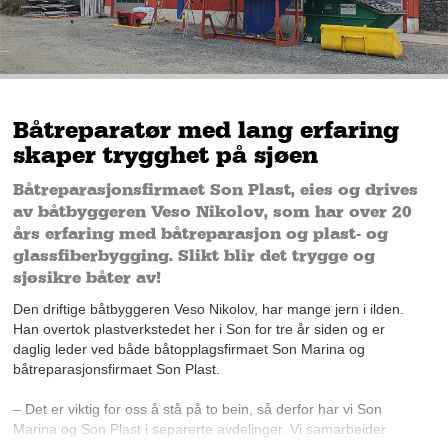
Båtreparatør med lang erfaring
skaper trygghet på sjøen
Båtreparasjonsfirmaet Son Plast, eies og drives
av båtbyggeren Veso Nikolov, som har over 20
års erfaring med båtreparasjon og plast- og
glassfiberbygging. Slikt blir det trygge og
sjøsikre båter av!
Den driftige båtbyggeren Veso Nikolov, har mange jern i ilden.
Han overtok plastverkstedet her i Son for tre år siden og er
daglig leder ved både båtopplagsfirmaet Son Marina og
båtreparasjonsfirmaet Son Plast.
– Det er viktig for oss å stå på to bein, så derfor har vi Son
Marina og Son Plast i separerte avdelinger. Vi samarbeider