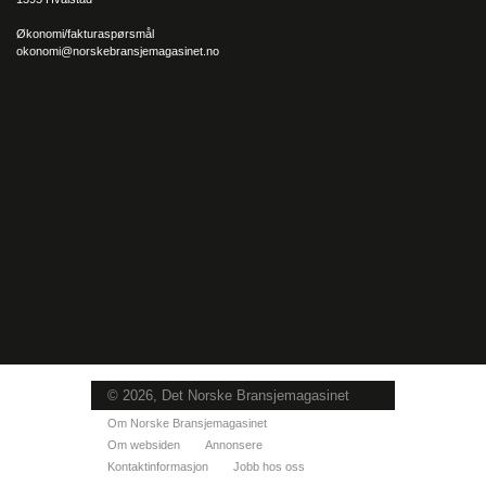
Økonomi/fakturaspørsmål
okonomi@norskebransjemagasinet.no
© 2026, Det Norske Bransjemagasinet
Om Norske Bransjemagasinet
Om websiden
Annonsere
Kontaktinformasjon
Jobb hos oss