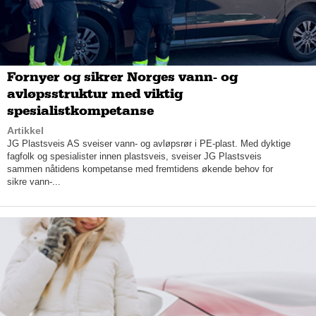
samtidig.
Fornyer og sikrer Norges vann- og
avløpsstruktur med viktig
spesialistkompetanse
Artikkel
JG Plastsveis AS sveiser vann- og avløpsrør i PE-plast. Med dyktige
fagfolk og spesialister innen plastsveis, sveiser JG Plastsveis
sammen nåtidens kompetanse med fremtidens økende behov for
sikre vann-...
– Vi er veldig dyktig på service og levering, for vi har alt «in-
house» og et stort varelager.
Ved å ha alt samlet på en plass, er effektiviteten med andre ord
alltid på topp hos Sportex.
– Ting skal skje fort i dag, dessverre, og der skjemmer vi bort
kundene, sier Karlsen med glimt i øyet.