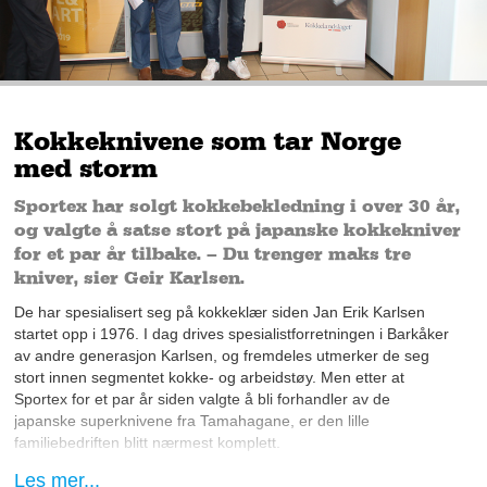
Kokkeknivene som tar Norge
med storm
Sportex har solgt kokkebekledning i over 30 år,
og valgte å satse stort på japanske kokkekniver
for et par år tilbake. – Du trenger maks tre
kniver, sier Geir Karlsen.
De har spesialisert seg på kokkeklær siden Jan Erik Karlsen
startet opp i 1976. I dag drives spesialistforretningen i Barkåker
av andre generasjon Karlsen, og fremdeles utmerker de seg
stort innen segmentet kokke- og arbeidstøy. Men etter at
Sportex for et par år siden valgte å bli forhandler av de
japanske superknivene fra Tamahagane, er den lille
familiebedriften blitt nærmest komplett.
Les mer...
– Vi ønsker ikke å drive med alt mulig og selge kopper og kar.