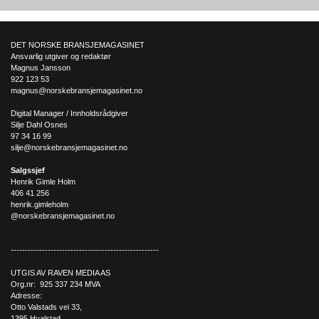
Kroatia forbindes ofte med sol, bading og klart hav, men landet har langt fl
sider enn det førsteinntrykket mange sitter igjen med.
DET NORSKE BRANSJEMAGASINET
Ansvarlig utgiver og redaktør
Magnus Jansson
922 123 53
magnus@norskebransjemagasinet.no
Digital Manager / Innholdsrådgiver
Silje Dahl Osnes
97 34 16 99
silje@norskebransjemagasinet.no
Salgssjef
Henrik Gimle Holm
406 41 256
henrik.gimleholm
@norskebransjemagasinet.no
----------------------------------------------------
UTGIS AV RAVEN MEDIA AS
Org.nr: 925 337 234 MVA
Adresse:
Otto Valstads vei 33,
1395 Hvalstad