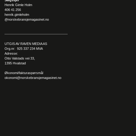
– Vi er inne i en ny æra nå, og vi ønsker at folk skal vite om
Henrik Gimle Holm
oss. Vi skal bli den foretrukne leverandøren, og vi skal jobbe
406 41 256
hardt for å bli kjente i markedet, konstaterer Morten Albær
henrik.gimleholm
avslutningsvis.
@norskebransjemagasinet.no
----------------------------------------------------
UTGIS AV RAVEN MEDIA AS
Org.nr: 925 337 234 MVA
Adresse:
Otto Valstads vei 33,
1395 Hvalstad
Økonomi/fakturaspørsmål
okonomi@norskebransjemagasinet.no