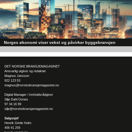
Norges økonomi viser vekst og påvirker byggebransjen
Den norske økonomien har vist jevn vekst de siste tre kvartalene, noe so
skaper optimisme på tvers av ulike sektorer. Byggebransjen er spesielt god
posisjonert til å dra nytte av denne økonomiske oppgangen.
DET NORSKE BRANSJEMAGASINET
Ansvarlig utgiver og redaktør
Magnus Jansson
922 123 53
magnus@norskebransjemagasinet.no
Digital Manager / Innholdsrådgiver
Silje Dahl Osnes
97 34 16 99
silje@norskebransjemagasinet.no
Salgssjef
Henrik Gimle Holm
406 41 256