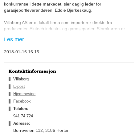
konkurranse i dette markedet, sier daglig leder for
garasjeportleverandøren, Eddie Bjerkeskaug.
Villaborg AS er et lokalt firma som importerer direkte fra
produsenten Alutech industri- og garasjeporter. Storaktøren er
en av de ledende i markedet og samarbeider med Villaborg AS
Les mer...
som har kontor og salgsutstilling i Borreveien 112 i Horten i
Vestfold.
2018-01-16 16.15
Bjerkeskaug forteller at det er større konkurranse i bransjen nå
Kontaktinformasjon
enn tidligere, da mange firmaer har tatt levering av
Villaborg
garasjeporter inn i sitt konsept i nyere tid.
E-post
Hjemmeside
– Det gjelder å finne den rette måten å være i bransjen på.
Facebook
Prisen og kvaliteten på Alutechs produkter er det ikke noe å si
på, sier han.
Telefon:
941 74 724
Villaborg satser på å tilby produkter med alt inkludert i prisen,
Adresse:
slik at kunder slipper overraskelser når de oppdager
Borreveien 112, 3186 Horten
sluttsummen.