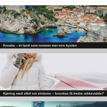
Kroatia – et land som rommer mer enn kysten
Kroatia forbindes ofte med sol, bading og klart hav, men landet har langt fl
sider enn det førsteinntrykket mange sitter igjen med.
Kjøring med elbil om vinteren – hvordan få bedre rekkevidde?
Elbiler (EV) representerer fremtiden for transport, men deres effektivitet un
utfordrende vinterforhold kan være en utfordring.