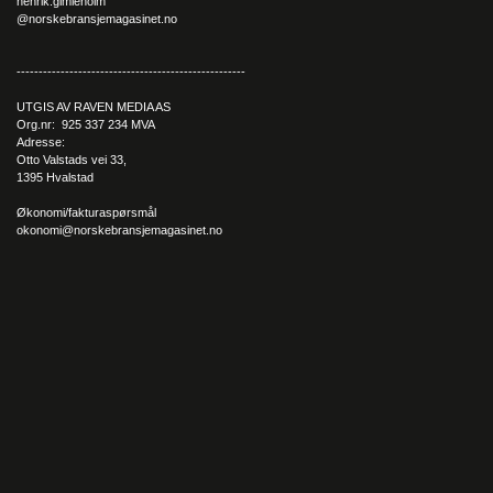
henrik.gimleholm
@norskebransjemagasinet.no
----------------------------------------------------
UTGIS AV RAVEN MEDIA AS
Org.nr: 925 337 234 MVA
Adresse:
Otto Valstads vei 33,
1395 Hvalstad
Økonomi/fakturaspørsmål
okonomi@norskebransjemagasinet.no