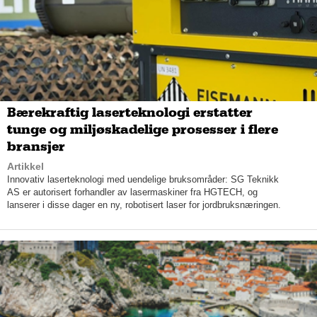
gjerne en stol til naboen – alle er hjertelig velkommen, stor eller
liten, smiler Lien.
– Kundene synes det er deilig å kunne forholde seg til kun en
person som er med på hele prosessen. Det er på grunn av det
at vi har opparbeidet oss et såpass godt rykte. Vi er med på
alle plan og når ting kommer på plass, så er vi med og skrur
sammen bord og gir oss ikke før alt er tipp topp for kunden,
Bærekraftig laserteknologi erstatter
sier Ljungh.
tunge og miljøskadelige prosesser i flere
bransjer
Artikkel
Innovativ laserteknologi med uendelige bruksområder: SG Teknikk
AS er autorisert forhandler av lasermaskiner fra HGTECH, og
lanserer i disse dager en ny, robotisert laser for jordbruksnæringen.