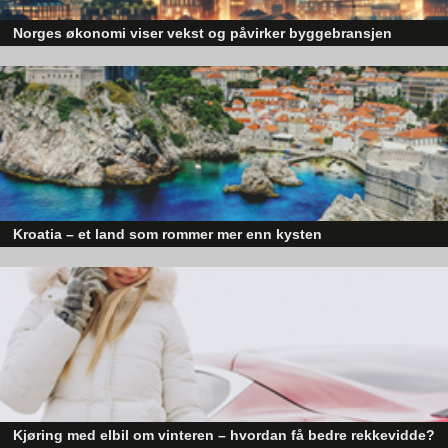
Norges økonomi viser vekst og påvirker byggebransjen
Den norske økonomien har vist jevn vekst de siste tre kvartalene, noe so
skaper optimisme på tvers av ulike sektorer. Byggebransjen er spesielt god
posisjonert til å dra nytte av denne økonomiske oppgangen.
Kroatia – et land som rommer mer enn kysten
Kroatia forbindes ofte med sol, bading og klart hav, men landet har langt fl
sider enn det førsteinntrykket mange sitter igjen med.
Kjøring med elbil om vinteren – hvordan få bedre rekkevidde?