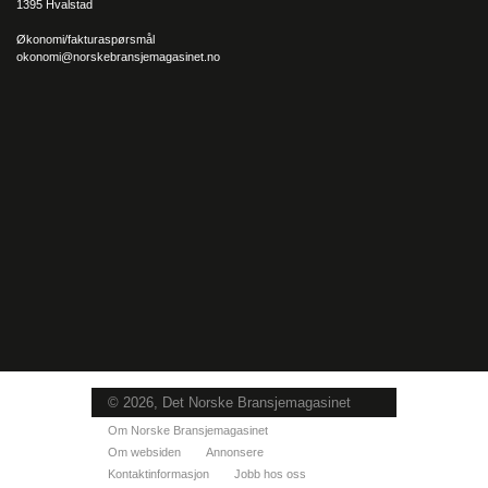
1395 Hvalstad
Økonomi/fakturaspørsmål
okonomi@norskebransjemagasinet.no
© 2026, Det Norske Bransjemagasinet
Om Norske Bransjemagasinet
Om websiden
Annonsere
Kontaktinformasjon
Jobb hos oss