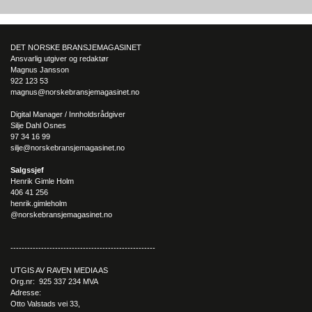
Elbiler (EV) representerer fremtiden for transport, men deres effektivitet un
utfordrende vinterforhold kan være en utfordring.
DET NORSKE BRANSJEMAGASINET
Ansvarlig utgiver og redaktør
Magnus Jansson
922 123 53
magnus@norskebransjemagasinet.no
Digital Manager / Innholdsrådgiver
Silje Dahl Osnes
97 34 16 99
silje@norskebransjemagasinet.no
Salgssjef
Henrik Gimle Holm
406 41 256
henrik.gimleholm
@norskebransjemagasinet.no
----------------------------------------------------
UTGIS AV RAVEN MEDIA AS
Org.nr: 925 337 234 MVA
Adresse:
Otto Valstads vei 33,