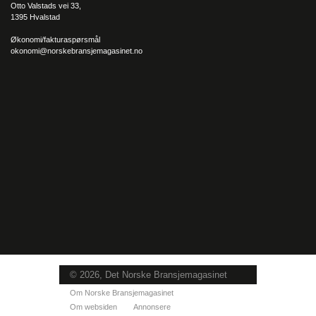
Otto Valstads vei 33,
1395 Hvalstad
Økonomi/fakturaspørsmål
okonomi@norskebransjemagasinet.no
Fordelen med netthandel
Smartstone leverer natursteinprodukter over hele landet, og
selv om Kristoffer har en fremtidsvisjon om å starte et fysisk
varehus for stein, ligger hovedfokuset i dag på nettbutikken, og
å få butikken på nett enda mer synlig. Å handle varer på nett,
har ifølge Kristoffer sine klare fordeler iblant.
– Jeg tror at flere kommende generasjoner blir flinkere til å
bruke nettet. Her får vi varer rett inn på lageret og sender
direkte rett ut til kunden. Mens mange som velger å importere,
kanskje går gjennom et forhandlernett, kan jeg tilby samme
varer eller bedre varer – til en billigere penge, avslutter
Kristoffer.
© 2026, Det Norske Bransjemagasinet
Om Norske Bransjemagasinet
Om websiden
Annonsere