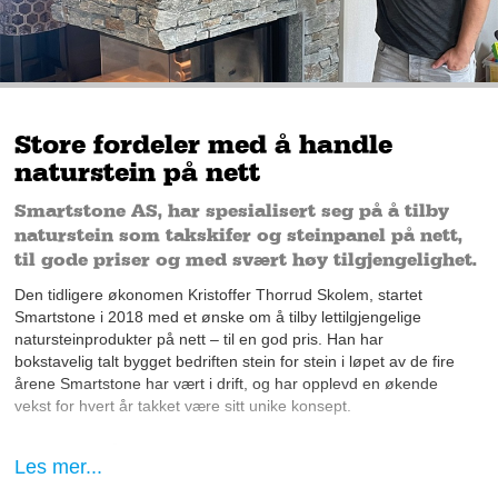
Store fordeler med å handle
naturstein på nett
Smartstone AS, har spesialisert seg på å tilby
naturstein som takskifer og steinpanel på nett,
til gode priser og med svært høy tilgjengelighet.
Den tidligere økonomen Kristoffer Thorrud Skolem, startet
Smartstone i 2018 med et ønske om å tilby lettilgjengelige
natursteinprodukter på nett – til en god pris. Han har
bokstavelig talt bygget bedriften stein for stein i løpet av de fire
årene Smartstone har vært i drift, og har opplevd en økende
vekst for hvert år takket være sitt unike konsept.
– Konseptet vårt – og det som er viktig for Smartstone, er dette
Les mer...
med pris og tilgjengelighet for alle. Jeg ser at mange
steinforhandlere har små butikker rundt om i hele landet, der