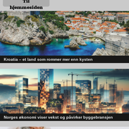
Til
hjemmesiden
Kroatia – et land som rommer mer enn kysten
Kroatia forbindes ofte med sol, bading og klart hav, men landet har langt fl
sider enn det førsteinntrykket mange sitter igjen med.
– Dette er absolutt et område hvor vi opplever en veldig vekst, og
det handler om å gjøre det enkelt for folk, understreker Joakim.
Leie istedenfor å eie?
Kundene kan velge mellom et komplett bilabonnement som selges
til en fast pris, der leie av bilen, forsikring, service, vedlikehold og
Norges økonomi viser vekst og påvirker byggebransjen
dekkhotell inngår. Eller du kan velge å kjøpe Volvoen din online,
Den norske økonomien har vist jevn vekst de siste tre kvartalene, noe so
med service, vedlikehold og forsikring.