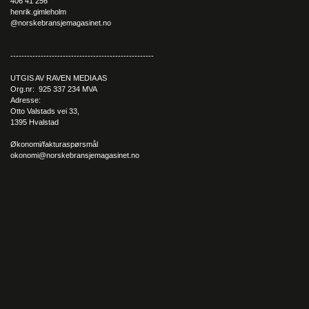
406 41 256
henrik.gimleholm
@norskebransjemagasinet.no
----------------------------------------------------
UTGIS AV RAVEN MEDIA AS
Org.nr: 925 337 234 MVA
Adresse:
Otto Valstads vei 33,
1395 Hvalstad
Økonomi/fakturaspørsmål
okonomi@norskebransjemagasinet.no
– Det handler om tid, og målet er å spare kunden for tid. Én og
samme tekniker skal levere ut bilen, ta betalt, fortelle hva han har
gjort og følge deg opp etterpå. Dette har vi nå tatt ett steg videre
ved å innføre VPS, hvor målsetningen er å gjøre de fleste
servicejobber på under en time. Da kan kunden kjøre hit etter lunsj
og vente her den korte tiden det tar. Vi har topp internett om du vil
jobbe, og kundeområder med behagelige, hjemmekoselige
fasiliteter for den timen vi tenker at kunden skal være her, forsikrer
Joakim med et varmt smil.