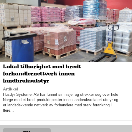
– Plugin-teknologien er et reelt behov, for elbil er ikke for alle. Vi
Lokal tilhørighet med bredt
har hatt et ganske bra salg på plugin-hybridene våre, og nå har vi
oppgradert batteriteknologien slik at vi har en elektrisk rekkevidde
forhandlernettverk innen
fra 68 til 91 kilometer. Det betyr at en plugin-hybrid vil fungere
landbruksutstyr
som en helt ren elbil for mange i hverdagen, framholder Joakim.
Artikkel
Husdyr Systemer AS har funnet sin nisje, og strekker seg over hele
Volvo er dessuten langt framme når det kommer til
Norge med et bredt produktspekter innen landbruksrelatert utstyr og
abonnementsløsninger, og henvender seg til stadig flere og helt
et landsdekkende nettverk av forhandlere med sterk forankring i
nye kundegrupper med de ulike løsningene.
flere...