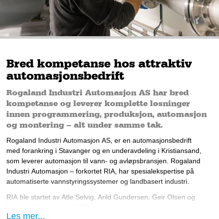
Bred kompetanse hos attraktiv
automasjonsbedrift
Rogaland Industri Automasjon AS har bred
kompetanse og leverer komplette løsninger
innen programmering, produksjon, automasjon
og montering – alt under samme tak.
Rogaland Industri Automasjon AS, er en automasjonsbedrift 
med forankring i Stavanger og 
en
 underavdeling i Kristiansand, 
som leverer automasjon til vann- og avløpsbransjen. Rogaland 
Industri Automasjon – forkortet RIA, har spesialekspertise på 
automatiserte vannstyringssystemer og landbasert industri.
RIA ble startet av Atle Selvig, Arild Gundersen, Geir Olsen og 
Mariann Gundersen i 1990.
Les mer...