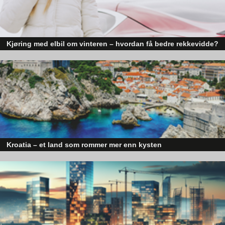
Kjøring med elbil om vinteren – hvordan få bedre rekkevidde?
Elbiler (EV) representerer fremtiden for transport, men deres effektivitet un
utfordrende vinterforhold kan være en utfordring.
– Vi har høy kompetanse, med to ansatte som er dedikerte på 
toppsystem. Nå utvikler vi også et nytt system som er bedre 
tilpasset mobiler og nettbrett, sier Anders Risanger.
Enkelte kommunale kunder
 kan ha 
flere
hundre
landbaserte 
anlegg
 innen vann og avløp, 
der 
kan RIA 
levere
 gode 
og 
Kroatia – et land som rommer mer enn kysten
pålitelige 
systemer 
for
driftskontroll
 og overvåking
.
Kroatia forbindes ofte med sol, bading og klart hav, men landet har langt fl
sider enn det førsteinntrykket mange sitter igjen med.