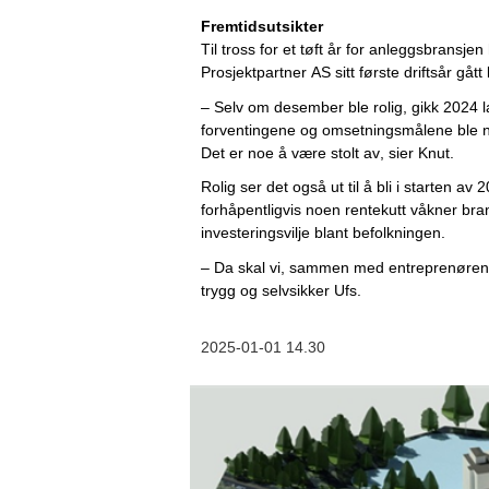
Fremtidsutsikter
Til tross for et tøft år for anleggsbransje
Prosjektpartner AS sitt første driftsår gått
– Selv om desember ble rolig, gikk 2024 
forventingene og omsetningsmålene ble nå
Det er noe å være stolt av, sier Knut.
Rolig ser det også ut til å bli i starten a
forhåpentligvis noen rentekutt 
våkner bran
investeringsvilje blant befolkningen.
– Da skal vi, sammen med entreprenørene,
trygg og selvsikker Ufs.
2025-01-01 14.30