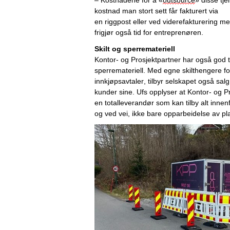
– K
ostnadene for å 
«
outsource
»
 d
isse tj
kostnad man stort sett får 
fakturert 
via 
en
 rigg
post
 eller
 ved
 viderefakturering me
frigjør 
også tid for entreprenøren.
Skilt og sperremateriell
Kontor- og Prosjektpartner har 
også
 god t
sperremateriell
. Med egne skilthengere 
fo
innkjøpsavtaler
, 
tilbyr 
selskapet 
og
så
salg
kunder
 sine
. 
Ufs
opplyser at Kontor- og P
en totalleverandør som kan tilby
 alt innen
og ved vei, ikke bare opparbeidelse av pl