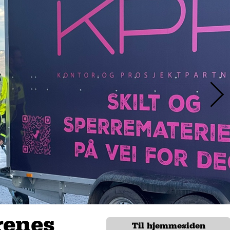
renes
Til hjemmesiden