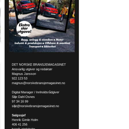
DET NORSKE BRANSJEMAGASINET
Ansvarlig utgiver og redaktør
Magnus Jansson
922 123 53
magnus@norskebransjemagasinet.no
Digital Manager / Innholdsrådgiver
Silje Dahl Osnes
97 34 16 99
silje@norskebransjemagasinet.no
Salgssjef
Henrik Gimle Holm
406 41 256