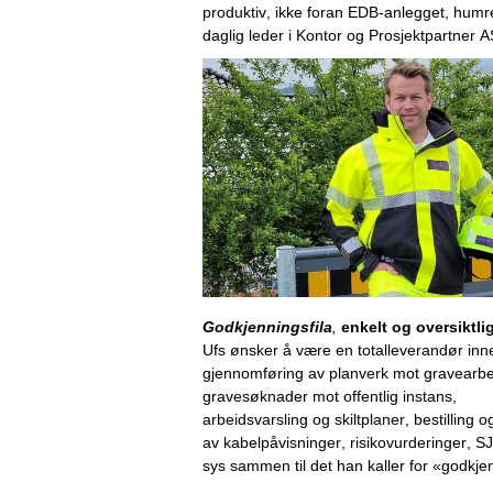
produktiv, ikke foran EDB-anlegget, humr
daglig leder
 i
Kontor og Prosjektpartner A
Godkjenningsfila
,
e
nkelt og oversiktli
Ufs
 ønsker å være en totalleverandør
 inn
gjennomføring 
av planverk mot grave
arbe
g
ravesøknader mot offentlig instans
, 
arbeidsvarsling
 og
 skiltplaner, 
bestilling 
av 
kabel
påvisninger
, 
r
isikovurderinger
,
 S
sys sammen til det han kaller
 for 
«
godkjen