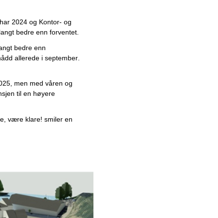
betydelig vekst i
forsvarsindustrien
n har 2024 og Kontor- og 
 langt bedre enn forventet.
Allsidig fugemasse
revolusjonerer byggbransjen:
langt bedre enn 
– Erstatter flere produkter
dd allerede i september. 
Ny aktør utfordrer markedet
med prisgunstige løsninger:
v 2025, men med våren og 
– Vi gjør lagring enkelt!
sjen til en høyere 
Personlig håndverkertjeneste
skaper trygghet
 være klare! smiler en 
Trygg lastsikring hos
landsdekkende løfte- og
lastsikringsspesialist
Klar for det norske markedet:
Innovativt generatorsystem
hylles av entreprenører
Saneringsekspert eliminerer