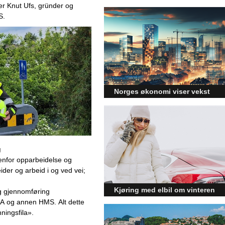
er Knut
Ufs, gründer og 
S.
Norges økonomi viser vekst
og påvirker byggebransjen
Den norske økonomien har vist
jevn vekst de siste tre kvartalene,
noe som skaper optimisme på
tvers av ulike sektorer.
g
Byggebransjen er spesielt godt
enfor 
opparbeidelse 
og 
posisjonert til å dra nytte av denne
ider
 og arbeid i og ved vei
; 
økonomiske oppgangen.
Kjøring med elbil om vinteren
og gjennomføring 
JA
 og annen HMS
. 
Alt dette 
– hvordan få bedre
ningsfil
a»
.
rekkevidde?