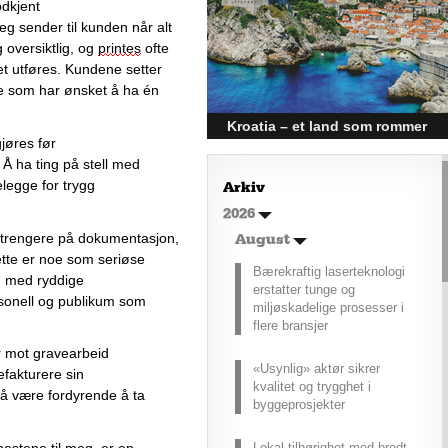
dkjent 
Elbiler (EV) representerer
fremtiden for transport, men deres
eg sender til kunden
 når alt 
effektivitet under utfordrende
 oversiktlig
,
 og 
printes
 ofte 
vinterforhold kan være en
et utføres.
 Kundene setter 
utfordring.
re som 
har
 ønske
t å ha
 én 
Kroatia – et land som rommer
jøres
 før 
mer enn kysten
 
Å ha ting på stell med 
Kroatia forbindes ofte med sol,
elegge for trygg 
Arkiv
bading og klart hav, men landet
2026
har langt flere sider enn det
førsteinntrykket mange sitter igjen
strengere på 
dokumentasjon, 
August
med.
tte er noe som seriøse 
Bærekraftig laserteknologi
ig med ryddige 
erstatter tunge og
sonell og publikum som 
miljøskadelige prosesser i
flere bransjer
r mot gravearbeid 
«Usynlig» aktør sikrer
efakturere sin 
kvalitet og trygghet i
d å være fordyrende
 å ta 
byggeprosjekter
Lokal tilhørighet med bredt