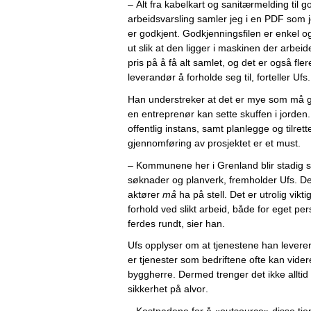
– 
Alt fra 
kabelkart og 
sanitærmelding til go
arbeid
svarsling
samler jeg
 i en PDF
 som j
er godkjent
. 
Godkjenningsfilen er enkel og
ut slik at den ligger i maskinen
 der arbeid
pris på å få alt samlet,
 og
det 
er også fle
leverandør 
å forholde seg til,
forteller Ufs.
Han understreker at
 det er mye som må g
e
n 
entreprenør
kan 
sette skuffen i jorden
.
offentlig instans, 
samt 
planlegge og tilrett
gjennomføring av prosjektet er et must.
– 
Kommunene
 her
 i Grenland blir stadig 
søknader og planverk
,
 fremholder
 Ufs
. 
De
aktører 
må 
ha på stell. 
D
et er utrolig vikt
forhold 
ved 
slikt 
arbeid
,
 både for eget per
ferdes rundt
, sier han
.
Ufs
 opplyse
r om at 
tjenestene han levere
er
tjenester som bedrifte
ne ofte
 kan 
vider
byggherre
.
 Dermed 
trenger det ikke allti
sikkerhet på alvor.