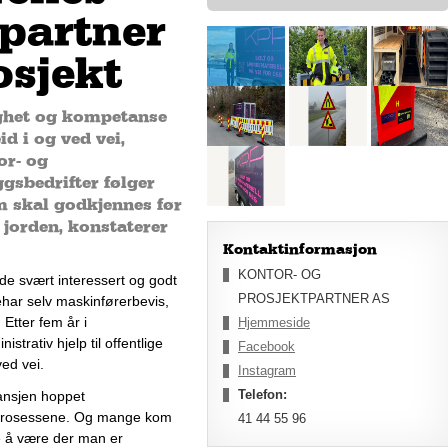
partner
osjekt
ighet og kompetanse
d i og ved vei,
or- og
ggsbedrifter følger
m skal godkjennes før
i jorden, konstaterer
Kontaktinformasjon
KONTOR- OG
de svært interessert og godt 
PROSJEKTPARTNER AS
ehar selv maskinførerbevis
, 
. 
Etter 
fem
 år i 
Hjemmeside
nistrativ hjelp til 
offentlige 
Facebook
ved vei
.
Instagram
Telefon:
ansjen
 hoppet 
prosesse
ne
. 
Og mange kom 
41 44 55 96
 å være der 
man er 