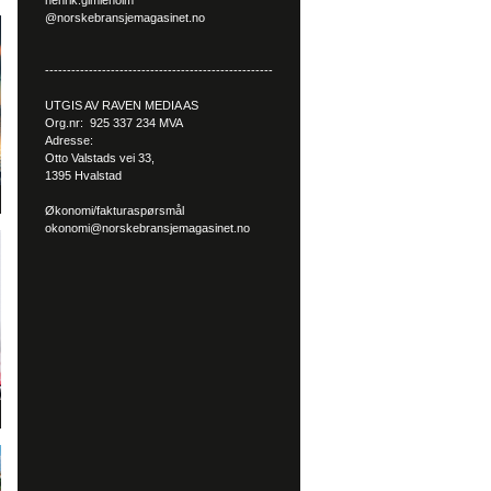
henrik.gimleholm
@norskebransjemagasinet.no
----------------------------------------------------
UTGIS AV RAVEN MEDIA AS
Org.nr: 925 337 234 MVA
Adresse:
Otto Valstads vei 33,
1395 Hvalstad
Økonomi/fakturaspørsmål
okonomi@norskebransjemagasinet.no