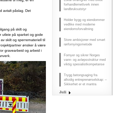
enestene
 til meg, er en 
forhandlernettverk innen
landbruksutstyr
d 
avtalt 
påslag
.
 Det 
Holder bygg og eiendommer
vedlike med moderne
eiendomsforvaltning
ilgang på skilt
 og 
r
 utleie 
på sparket
 og gode 
 av skilt
 og sperremateriell
 til 
Store ambisjoner med smart
rørfornyingsmetode
rosjektpartner ønsker å være 
for 
gravearbeid og 
arbeid i 
Fornyer og sikrer Norges
anverk.
vann- og avløpsstruktur med
viktig spesialistkompetanse
Trygg betongsaging fra
allsidig entreprenørselskap: –
Sikkerhet er et mantra
Juli
Juni
Mai
April