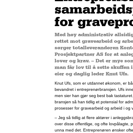
samarbeids
for gravepr
Med høy administrativ allsid
rettet mot gravearbeid og arbei
sørger totalleverandøren Kont
Prosjektpartner AS for at anle
lover og krav. – Det er mye so
man får lov til å sette skuffen 
eier og daglig leder Knut Ufs.
Knut Ufs
, som er utdannet økonom, 
er bå
bevandret i entreprenørbransjen. Ufs
 inn
men sier han gjør seg best bak tastaturet
bransjen
 så 
han
 tidlig
 et
 potensial
 for admi
prosesser
 for gravearbeid og 
arbeid i og 
– 
Jeg så tidlig at 
flere
 aktører i anleggsbr
over 
disse
 offentlige
,
og ofte lovpålagte
,
 
unna med det
.
Entreprenøren ønsker ofte