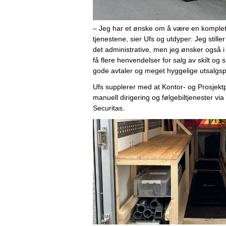
– Jeg har et ønske om å 
være
 en komplet
tjenestene, sier Ufs og utdyper: Jeg stiller
det
 administrative, men jeg 
ønsker
 også
i
få 
flere 
henvendelser for
salg av 
skilt og 
gode avtaler og meget hyggelige utsalgsp
Ufs supplerer med at Kontor- og Prosjekt
manuell dirigering og følgebiltjenester
via
Securitas.