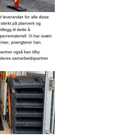
Mars
Februar
t leverandør 
for
alle 
disse 
Januar
 sterkt på
 planverk og 
 tillegg til dette å 
2025
sperremateriell
.
Vi har svært 
Desember
riser, poengterer han
.
November
partner også
 kan
 tilby 
Oktober
 deres
 samarbeidspartner 
September
August
Juni
Mai
April
Mars
Februar
Januar
Ledende
sprengstoffleverandør med