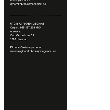
henrik.gimleholm
@norskebransjemagasinet.no
----------------------------------------------------
UTGIS AV RAVEN MEDIA AS
Org.nr: 925 337 234 MVA
Adresse:
Otto Valstads vei 33,
1395 Hvalstad
Økonomi/fakturaspørsmål
okonomi@norskebransjemagasinet.no