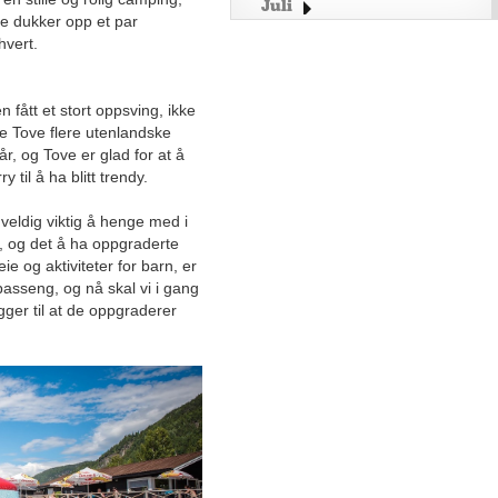
Juli
je dukker opp et par
Juni
hvert.
Mai
April
fått et stort oppsving, ikke
Mars
lge Tove flere utenlandske
Februar
r, og Tove er glad for at å
 til å ha blitt trendy.
Januar
2025
veldig viktig å henge med i
2024
, og det å ha oppgraderte
eie og aktiviteter for barn, er
Desember
 basseng, og nå skal vi i gang
November
gger til at de oppgraderer
Oktober
September
August
Juli
Juni
Mai