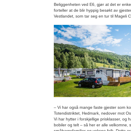
Beliggenheten ved E6, gjør at det er enke
forteller at de blir hyppig besøkt av gjes
Vestlandet, som tar seg en tur til Mageli 
– Vi har også mange faste gjester som k
Totendistriktet, Hedmark, nedover mot O
Vi har hytter i forskjellige prisklasser, og 
bobiler og telt – så her er alle velkomne, 
småbarnsfamilier og voksne folk. Dette er 