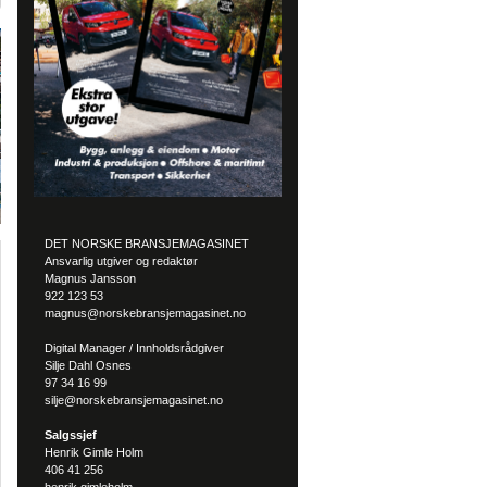
DET NORSKE BRANSJEMAGASINET
Ansvarlig utgiver og redaktør
Magnus Jansson
922 123 53
magnus@norskebransjemagasinet.no
Digital Manager / Innholdsrådgiver
Silje Dahl Osnes
97 34 16 99
silje@norskebransjemagasinet.no
Salgssjef
Henrik Gimle Holm
406 41 256