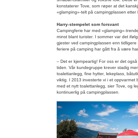
konstaterer Tove, som røper at det kansk
«glamping»-telt på campingplassen etter 
Harry-stempelet som forsvant
Campingferie har med «glamping»-trenden 
minst blant turister. I sommer var det ifø
gjester ved campingplassen enn tidligere å
feriere på camping har gått fra å være harry
– Det er kjempeartig! For oss er det også 
tiden. Vår kundegruppe krever stadig mer
toalettanlegg, fine hytter, lekeplass, båtutl
viktig. I 2013 investerte vi i et oppvarmet
med et nytt toalettanlegg, sier Tove, og le
kontinuerlig på campingplassen.