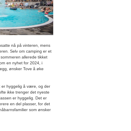
April
Mars
Februar
Januar
Kredittium hjelper deg med å
finne lån for store og små
prosjekter
nsatte nå på vinteren, mens
ren. Selv om camping er et
Totalentreprenør innen
sommeren allerede tikket
stålbygg imponerer med
m en nyhet for 2024, i
helhetlige kvalitetsløsninger
anlegg, ønsker Tove å øke
Internasjonal suksess for
norsk leverandør av
t er hyggelig å være, og der
brannslukkingssystemer til
 ofte ikke trenger det nyeste
båter
lassen er hyggelig. Det er
rere en del plasser, for det
Innovativt, effektivt og
småbarnsfamilier som ønsker
kostnadsbesparende
kantinesystem erstatter den
tradisjonelle kantinen