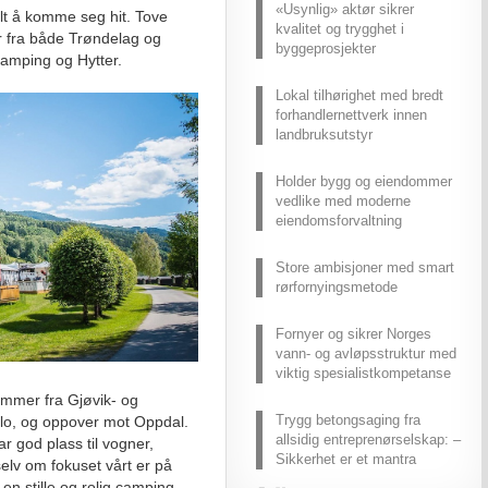
«Usynlig» aktør sikrer
lt å komme seg hit. Tove
kvalitet og trygghet i
ter fra både Trøndelag og
byggeprosjekter
Camping og Hytter.
Lokal tilhørighet med bredt
forhandlernettverk innen
landbruksutstyr
Holder bygg og eiendommer
vedlike med moderne
eiendomsforvaltning
Store ambisjoner med smart
rørfornyingsmetode
Fornyer og sikrer Norges
vann- og avløpsstruktur med
viktig spesialistkompetanse
ommer fra Gjøvik- og
Trygg betongsaging fra
slo, og oppover mot Oppdal.
allsidig entreprenørselskap: –
har god plass til vogner,
Sikkerhet er et mantra
selv om fokuset vårt er på
en stille og rolig camping,