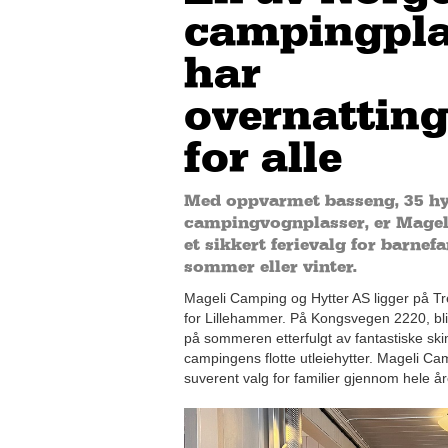
campingpla
har
overnattin
for alle
Med oppvarmet basseng, 35 hyt
campingvognplasser, er Magel
et sikkert ferievalg for barnefa
sommer eller vinter.
Mageli Camping og Hytter AS ligger på Tre
for Lillehammer. På Kongsvegen 2220, bli
på sommeren etterfulgt av fantastiske sk
campingens flotte utleiehytter. Mageli Cam
suverent valg for familier gjennom hele år