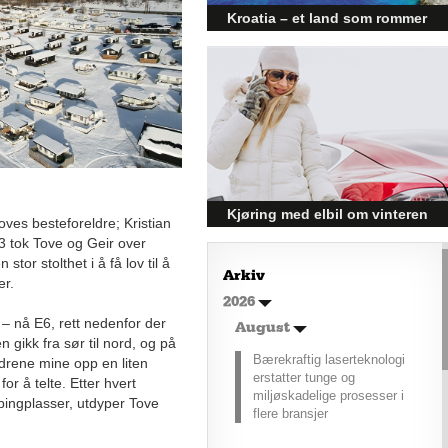
Kroatia – et land som rommer
mer enn kysten
Kroatia forbindes ofte med sol,
bading og klart hav, men landet
har langt flere sider enn det
førsteinntrykket mange sitter igjen
med.
Kjøring med elbil om vinteren
oves besteforeldre; Kristian
– hvordan få bedre
03 tok Tove og Geir over
tor stolthet i å få lov til å
rekkevidde?
Arkiv
er.
Elbiler (EV) representerer
2026
fremtiden for transport, men deres
– nå E6, rett nedenfor der
effektivitet under utfordrende
August
n gikk fra sør til nord, og på
vinterforhold kan være en
Bærekraftig laserteknologi
ldrene mine opp en liten
utfordring.
erstatter tunge og
or å telte. Etter hvert
miljøskadelige prosesser i
pingplasser, utdyper Tove
flere bransjer