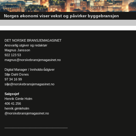
Norges økonomi viser vekst og påvirker byggebransjen
Den norske økonomien har vist jevn vekst de siste tre kvartalene, noe so
skaper optimisme på tvers av ulike sektorer. Byggebransjen er spesielt god
posisjonert til å dra nytte av denne økonomiske oppgangen.
DET NORSKE BRANSJEMAGASINET
Ansvarlig utgiver og redaktør
Magnus Jansson
922 123 53
magnus@norskebransjemagasinet.no
Digital Manager / Innholdsrådgiver
Silje Dahl Osnes
97 34 16 99
silje@norskebransjemagasinet.no
Salgssjef
Henrik Gimle Holm
406 41 256
henrik.gimleholm
@norskebransjemagasinet.no
----------------------------------------------------