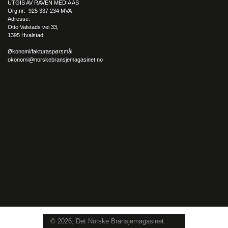
UTGIS AV RAVEN MEDIA AS
Org.nr: 925 337 234 MVA
Adresse:
Otto Valstads vei 33,
1395 Hvalstad
Økonomi/fakturaspørsmål
okonomi@norskebransjemagasinet.no
© 2026, Det Norske Bransjemagasinet