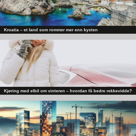
Kroatia – et land som rommer mer enn kysten
Kroatia forbindes ofte med sol, bading og klart hav, men landet har langt fl
sider enn det førsteinntrykket mange sitter igjen med.
Kjøring med elbil om vinteren – hvordan få bedre rekkevidde?
Elbiler (EV) representerer fremtiden for transport, men deres effektivitet un
utfordrende vinterforhold kan være en utfordring.