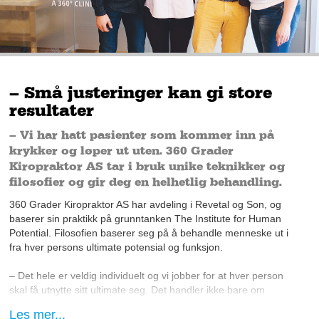
– Små justeringer kan gi store
resultater
– Vi har hatt pasienter som kommer inn på
krykker og løper ut uten. 360 Grader
Kiropraktor AS tar i bruk unike teknikker og
filosofier og gir deg en helhetlig behandling.
360 Grader Kiropraktor AS har avdeling i Revetal og Son, og
baserer sin praktikk på grunntanken The Institute for Human
Potential.
Filosofien baserer seg på å behandle menneske ut i
fra hver persons ultimate potensial og funksjon.
– Det hele er veldig individuelt og vi jobber for at hver person
skal få utnytte sitt ultimate seg. Det handler ikke bare om
smerter, men bedre funksjon generelt, sier eier Cathrine
Les mer...
Skogheim Walle og legger til at de ønsker å hjelpe flere til et