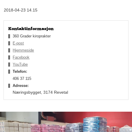
bedre liv hvor de lever opp til sitt potensial.
2018-04-23 14.15
Kontaktinformasjon
360 Grader kiroprakter
E-post
Hjemmeside
Facebook
YouTube
Telefon:
406 37 115
– Vi ønsker å være med på å senke sykefraværet og få høyere
Adresse:
produktivitet på ansatte, smiler hun.
Næringsbygget, 3174 Revetal
Walle og medeier og ektemann Michael B. Dibley møttes i
Davenport, Iowa der de begge studerte ved Palmer College of
Chiropractic. Etter endt studie og videreutdanning i diverse
ekstra teknikker enn vanlig i Norge, tok Cathrine og Michael
med seg lidenskapen og kunnskapen tilbake til Norge og
startet opp klinikker her. Kiropraktorgründerne startet i 2009 i