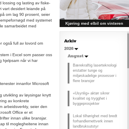
d lossing og lasting av fiske-
med.
vi vart desidert leiande på
på om lag 90 prosent, seier
 kjempefornøgd med systemet
Kjøring med elbil om vinteren
ode samarbeidet med
– hvordan få bedre
rekkevidde?
Arkiv
r også full av lovord om
Elbiler (EV) representerer
2026
fremtiden for transport, men deres
stem i Excel som passer oss
effektivitet under utfordrende
August
 og hjelpsam når vi har
vinterforhold kan være en
Bærekraftig laserteknologi
utfordring.
erstatter tunge og
miljøskadelige prosesser i
flere bransjer
ttenester innanfor Microsoft
«Usynlig» aktør sikrer
 utvikling av løysingar knytt
kvalitet og trygghet i
øring av konkrete
byggeprosjekter
 arbeidsverkty, seier den
crosoft Office er et
Lokal tilhørighet med bredt
ifter innan ulike bransjar.
forhandlernettverk innen
kap til moglegheitene innan
landbruksutstyr