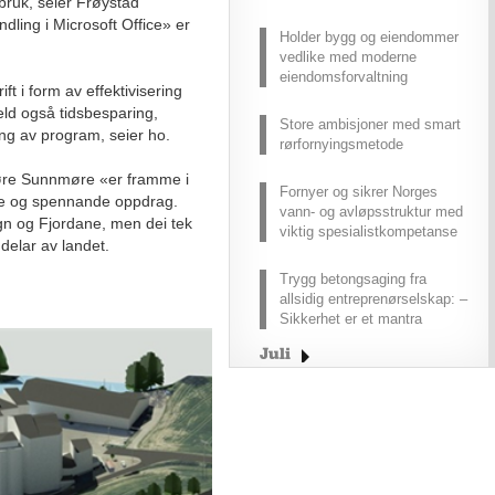
v bruk, seier Frøystad
dling i Microsoft Office» er
Holder bygg og eiendommer
vedlike med moderne
eiendomsforvaltning
ift i form av effektivisering
eld også tidsbesparing,
Store ambisjoner med smart
ing av program, seier ho.
rørfornyingsmetode
søre Sunnmøre «er framme i
Fornyer og sikrer Norges
 nye og spennande oppdrag.
vann- og avløpsstruktur med
n og Fjordane, men dei tek
viktig spesialistkompetanse
delar av landet.
Trygg betongsaging fra
allsidig entreprenørselskap: –
Sikkerhet er et mantra
Juli
Juni
Mai
April
Mars