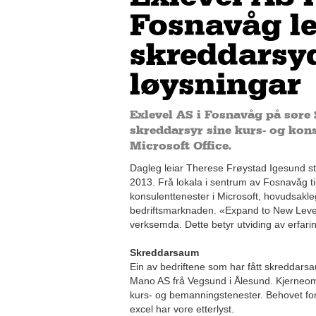
Fosnavåg l
skreddarsyd
løysningar
Exlevel AS i Fosnavåg på sør
skreddarsyr sine kurs- og kon
Microsoft Office.
Dagleg leiar Therese Frøystad Igesund sta
2013. Frå lokala i sentrum av Fosnavåg ti
konsulenttenester i Microsoft, hovudsakle
bedriftsmarknaden. «Expand to New Levels
verksemda. Dette betyr utviding av erfar
Skreddarsaum
Ein av bedriftene som har fått skreddars
Mano AS frå Vegsund i Ålesund. Kjerneom
kurs- og bemanningstenester. Behovet for 
excel har vore etterlyst.