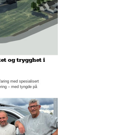
Februar
Januar
2025
2024
2023
2022
2021
2020
tet og trygghet i
2019
2018
Desember
aring med spesialisert
ring – med tyngde på
November
Oktober
September
August
Juli
Juni
Mai