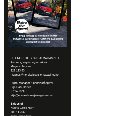
DET NORSKE BRANSJEMAGASINET
Ansvarlig utgiver og redaktør
Magnus Jansson
922 123 53
magnus@norskebransjemagasinet.no
Digital Manager / Innholdsrådgiver
Silje Dahl Osnes
97 34 16 99
silje@norskebransjemagasinet.no
Salgssjef
Henrik Gimle Holm
406 41 256