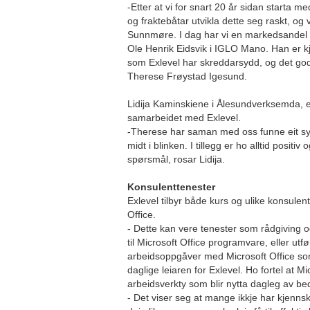
-Etter at vi for snart 20 år sidan starta me
og fraktebåtar utvikla dette seg raskt, og 
Sunnmøre. I dag har vi en markedsandel 
Ole Henrik Eidsvik i IGLO Mano. Han er
som Exlevel har skreddarsydd, og det g
Therese Frøystad Igesund.
Lidija Kaminskiene i Ålesundverksemda, e
samarbeidet med Exlevel.
-Therese har saman med oss funne eit sy
midt i blinken. I tillegg er ho alltid positiv
spørsmål, rosar Lidija.
Konsulenttenester
Exlevel tilbyr både kurs og ulike konsulen
Office.
- Dette kan vere tenester som rådgiving og
til Microsoft Office programvare, eller utf
arbeidsoppgåver med Microsoft Office som
daglige leiaren for Exlevel. Ho fortel at Mi
arbeidsverkty som blir nytta dagleg av bedr
- Det viser seg at mange ikkje har kjenns