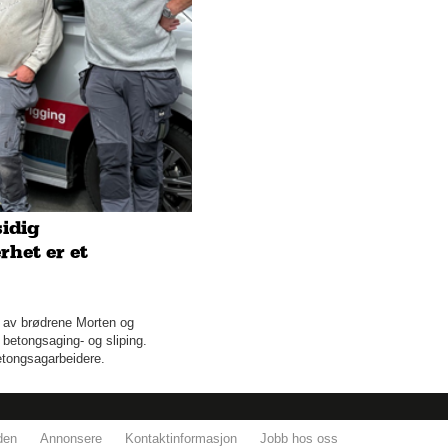
April
Mars
Fjordhotellet i Hjørundfjorden
Tilbyr hengere i alle
størrelser
Delikatesser langs E16
idig
Logistikkløsningene for
fremtiden
rhet er et
I seiens eldorado
 av brødrene Morten og
En av de få norskeide igjen i
betongsaging- og sliping.
bransjen
betongsagarbeidere.
Du har vel hørt om
Statholdergaarden?
den
Annonsere
Kontaktinformasjon
Jobb hos oss