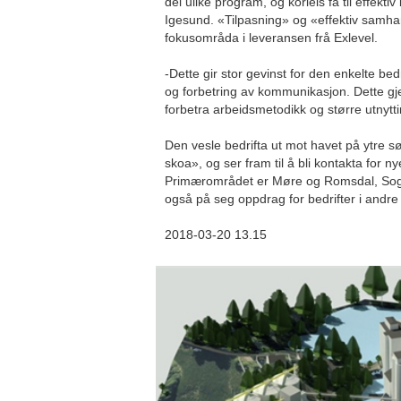
dei ulike program, og korleis få til effekti
Igesund. «Tilpasning» og «effektiv samhan
fokusområda i leveransen frå Exlevel.
-Dette gir stor gevinst for den enkelte bedr
og forbetring av kommunikasjon. Dette gj
forbetra arbeidsmetodikk og større utnytt
Den vesle bedrifta ut mot havet på ytre 
skoa», og ser fram til å bli kontakta for
Primærområdet er Møre og Romsdal, Sog
også på seg oppdrag for bedrifter i andre 
2018-03-20 13.15