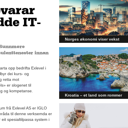
evarar
de IT-
Norges økonomi viser vekst
e Sunnmøre
og påvirker byggebransjen
sulenttenester innan
Den norske økonomien har vist
jevn vekst de siste tre kvartalene,
noe som skaper optimisme på
rta opp bedrifta Exlevel i
tvers av ulike sektorer.
lbyr dei kurs- og
Byggebransjen er spesielt godt
g retta mot
posisjonert til å dra nytte av denne
» er slogenet til
økonomiske oppgangen.
ing og kompetanse.
Kroatia – et land som rommer
mer enn kysten
aum frå Exlevel AS er IGLO
Kroatia forbindes ofte med sol,
råda til denne verksemda er
bading og klart hav, men landet
eit spesialtilpassa system i
har langt flere sider enn det
førsteinntrykket mange sitter igjen