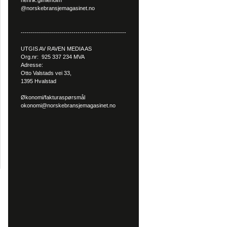
henrik.gimleholm
@norskebransjemagasinet.no
----------------------------------------------------
UTGIS AV RAVEN MEDIA AS
Org.nr: 925 337 234 MVA
Adresse:
Otto Valstads vei 33,
1395 Hvalstad
Økonomi/fakturaspørsmål
okonomi@norskebransjemagasinet.no