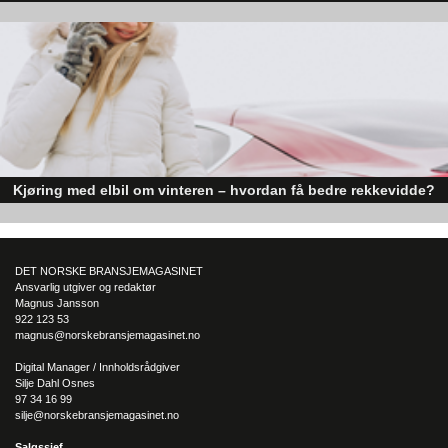
Den norske økonomien har vist jevn vekst de siste tre kvartalene, noe so
skaper optimisme på tvers av ulike sektorer. Byggebransjen er spesielt god
posisjonert til å dra nytte av denne økonomiske oppgangen.
Kjøring med elbil om vinteren – hvordan få bedre rekkevidde?
Elbiler (EV) representerer fremtiden for transport, men deres effektivitet un
utfordrende vinterforhold kan være en utfordring.
DET NORSKE BRANSJEMAGASINET
Ansvarlig utgiver og redaktør
Magnus Jansson
922 123 53
magnus@norskebransjemagasinet.no
Digital Manager / Innholdsrådgiver
Silje Dahl Osnes
97 34 16 99
silje@norskebransjemagasinet.no
Salgssjef