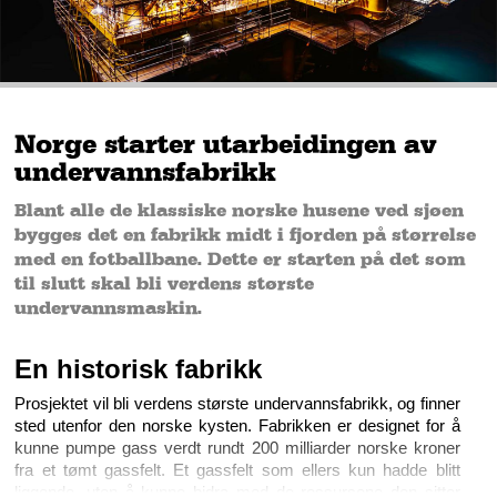
Norge starter utarbeidingen av
undervannsfabrikk
Blant alle de klassiske norske husene ved sjøen
bygges det en fabrikk midt i fjorden på størrelse
med en fotballbane. Dette er starten på det som
til slutt skal bli verdens største
undervannsmaskin.
En historisk fabrikk
Prosjektet vil bli verdens største undervannsfabrikk, og finner 
sted utenfor den norske kysten. Fabrikken er designet for å 
kunne pumpe gass verdt rundt 200 milliarder norske kroner 
fra et tømt gassfelt. Et gassfelt som ellers kun hadde blitt 
liggende, uten å kunne bidra med de ressursene den sitter 