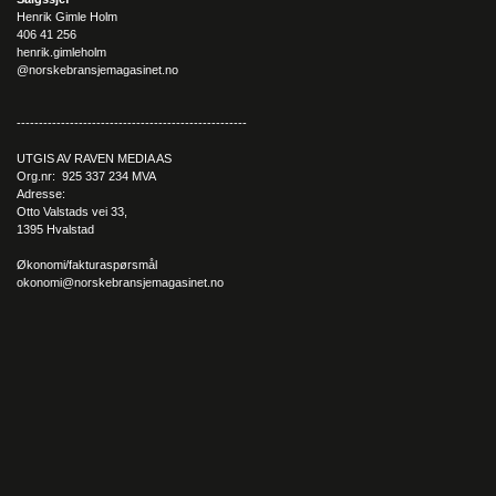
Henrik Gimle Holm
406 41 256
henrik.gimleholm
@norskebransjemagasinet.no
----------------------------------------------------
UTGIS AV RAVEN MEDIA AS
Org.nr: 925 337 234 MVA
Adresse:
Otto Valstads vei 33,
1395 Hvalstad
Økonomi/fakturaspørsmål
okonomi@norskebransjemagasinet.no