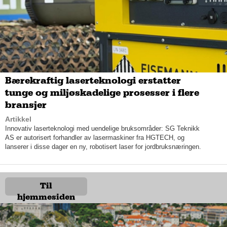
Bærekraftig laserteknologi erstatter
tunge og miljøskadelige prosesser i flere
bransjer
Artikkel
Pressefoto hentet fra Skodas bildebank
Innovativ laserteknologi med uendelige bruksområder: SG Teknikk
AS er autorisert forhandler av lasermaskiner fra HGTECH, og
Smarte løsninger og store grunnpakker
lanserer i disse dager en ny, robotisert laser for jordbruksnæringen.
– Det er over 30 gjennomtenkte og smarte løsninger, og noen
er helt unike for ŠKODA. Det er mange flere «Simply Clever»-
løsninger enn hva du tror, for eksempel oppbevaringsrom til
Til
paraply, handlepose-kroker og isskrape i tanklokket. Du tenker
på det når du kjører en annen bil, for da savner du det,
hjemmesiden
konkluderer Tone og Svein.