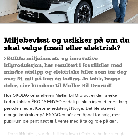
Miljøbevisst og usikker på om du
skal velge fossil eller elektrisk?
ŠKODAs miljøinnsats og innovative
bilproduksjon, har resultert i fossilbiler med
mindre utslipp og elektriske biler som tar deg
over 51 mil på kun én lading. Ja takk, begge
deler, sier kundene til Møller Bil Grorud!
Hos ŠKODA-forhandleren Møller Bil Grorud, er den sterke
flerbruksbilen ŠKODA ENYAQ endelig i fokus igjen etter en lang
periode med et Korona-nedstengt Norge. Det ble skrevet
mange kontrakter på ENYAQen når den åpnet for salg, men
publikum ble pent nødt til å vente med å ta og føle på den.
– Da vi fikk bilen, var det full lockdown i Oslo. Vi hadde stengte