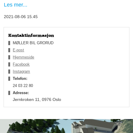
dører, og i første omgang hadde vi bare mulighet til å vise
Les mer...
bilen. Vi fikk en forsmak på den ved at vi fikk låne noen biler fra
fabrikken som ble fordelt rundt omkring hos forhandlere i
2021-08-06 15.45
Norge. Men når døra var låst, var det ikke så mange som fikk
ta og kjenne på den bilen, forteller daglig leder Svein Dahlby.
Kontaktinformasjon
MØLLER BIL GRORUD
E-post
Hjemmeside
Facebook
Instagram
Telefon:
24 03 22 80
Adresse:
Jernkroken 11, 0976 Oslo