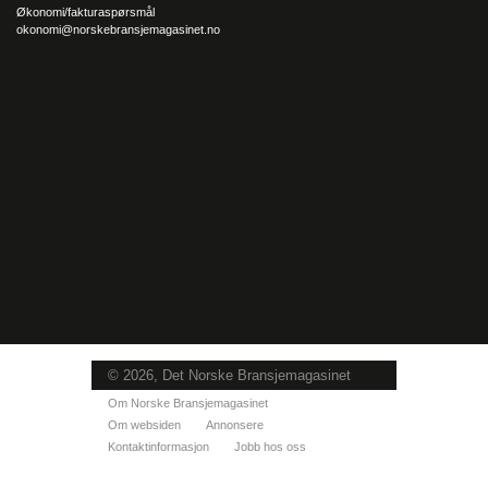
Økonomi/fakturaspørsmål
okonomi@norskebransjemagasinet.no
© 2026, Det Norske Bransjemagasinet
Om Norske Bransjemagasinet
Om websiden
Annonsere
Kontaktinformasjon
Jobb hos oss