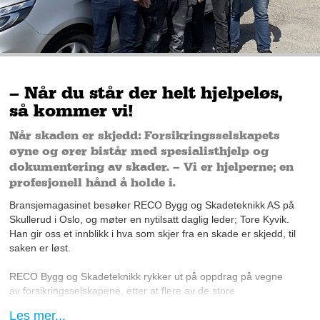
– Når du står der helt hjelpeløs,
så kommer vi!
Når skaden er skjedd: Forsikringsselskapets
øyne og ører bistår med spesialisthjelp og
dokumentering av skader. – Vi er hjelperne; en
profesjonell hånd å holde i.
Bransjemagasinet besøker RECO Bygg og Skadeteknikk AS på
Skullerud i Oslo, og møter en nytilsatt daglig leder; Tore Kyvik.
Han gir oss et innblikk i hva som skjer fra en skade er skjedd, til
saken er løst.
RECO Bygg og Skadeteknikk rykker ut på oppdrag på vegne
av forsikringsselskapene, etter at flere av de store
forsikringsselskapene har valgt å sette ut skadesanering og
Les mer...
gjenoppbygging til firmaer som dem.