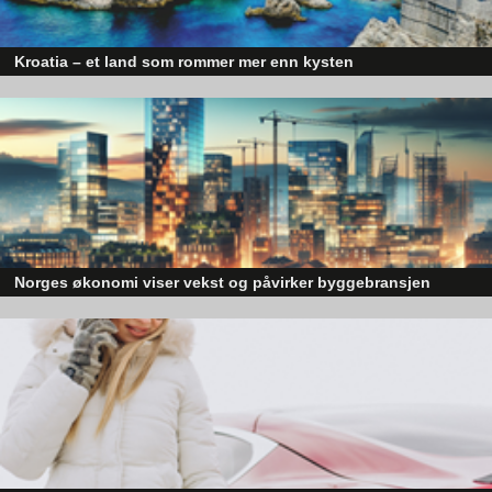
Kroatia – et land som rommer mer enn kysten
Kroatia forbindes ofte med sol, bading og klart hav, men landet har langt fl
sider enn det førsteinntrykket mange sitter igjen med.
Norges økonomi viser vekst og påvirker byggebransjen
Den norske økonomien har vist jevn vekst de siste tre kvartalene, noe so
skaper optimisme på tvers av ulike sektorer. Byggebransjen er spesielt god
posisjonert til å dra nytte av denne økonomiske oppgangen.