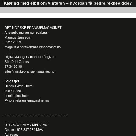
Kjøring med elbil om vinteren – hvordan få bedre rekkevidde?
Elbiler (EV) representerer fremtiden for transport, men deres effektivitet un
utfordrende vinterforhold kan være en utfordring.
DET NORSKE BRANSJEMAGASINET
Ansvarlig utgiver og redaktør
Magnus Jansson
922 123 53
magnus@norskebransjemagasinet.no
Digital Manager / Innholdsrådgiver
Silje Dahl Osnes
97 34 16 99
silje@norskebransjemagasinet.no
Salgssjef
Henrik Gimle Holm
406 41 256
henrik.gimleholm
@norskebransjemagasinet.no
----------------------------------------------------
UTGIS AV RAVEN MEDIA AS
Org.nr: 925 337 234 MVA
Adresse: