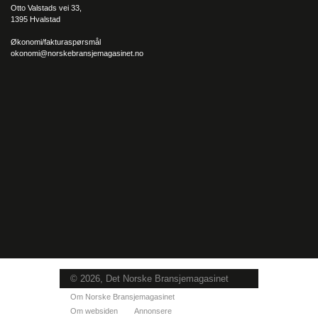
Otto Valstads vei 33,
1395 Hvalstad
Økonomi/fakturaspørsmål
okonomi@norskebransjemagasinet.no
© 2026, Det Norske Bransjemagasinet
Om Norske Bransjemagasinet
Om websiden
Annonsere