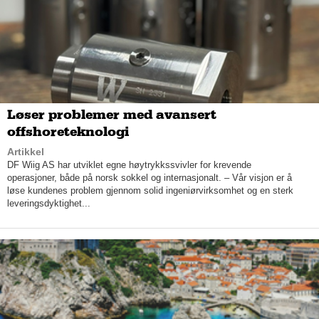
Løser problemer med avansert
offshoreteknologi
Artikkel
DF Wiig AS har utviklet egne høytrykkssvivler for krevende
operasjoner, både på norsk sokkel og internasjonalt. – Vår visjon er å
løse kundenes problem gjennom solid ingeniørvirksomhet og en sterk
leveringsdyktighet...