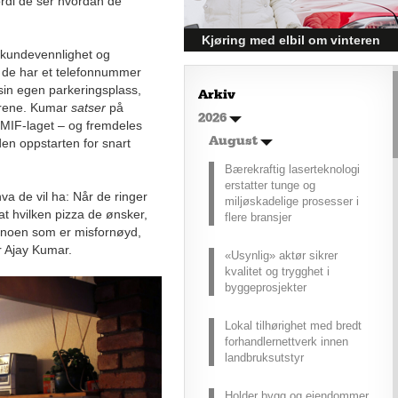
ordi de ser hvordan de
økonomiske oppgangen.
Kjøring med elbil om vinteren
 kundevennlighet og
– hvordan få bedre
t, de har et telefonnummer
rekkevidde?
 sin egen parkeringsplass,
Arkiv
varene. Kumar
satser
på
Elbiler (EV) representerer
2026
 MIF-laget – og fremdeles
fremtiden for transport, men deres
effektivitet under utfordrende
August
en oppstarten for snart
vinterforhold kan være en
Bærekraftig laserteknologi
utfordring.
erstatter tunge og
va de vil ha: Når de ringer
miljøskadelige prosesser i
rat hvilken pizza de ønsker,
flere bransjer
t noen som er misfornøyd,
er Ajay Kumar.
«Usynlig» aktør sikrer
kvalitet og trygghet i
byggeprosjekter
Lokal tilhørighet med bredt
forhandlernettverk innen
landbruksutstyr
Holder bygg og eiendommer