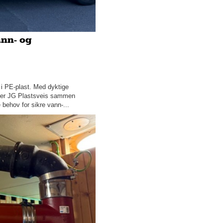
2025
2024
2023
ann- og
2022
2021
2020
i PE-plast. Med dyktige
2019
eiser JG Plastsveis sammen
2018
ehov for sikre vann-...
Desember
November
Oktober
September
August
Juli
Juni
Mai
Tar miljøansvar gjennom