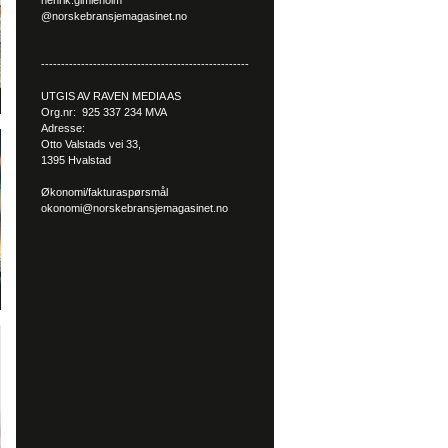
henrik.gimleholm
@norskebransjemagasinet.no
----------------------------------------------------
UTGIS AV RAVEN MEDIA AS
Org.nr: 925 337 234 MVA
Adresse:
Otto Valstads vei 33,
1395 Hvalstad
Økonomi/fakturaspørsmål
okonomi@norskebransjemagasinet.no