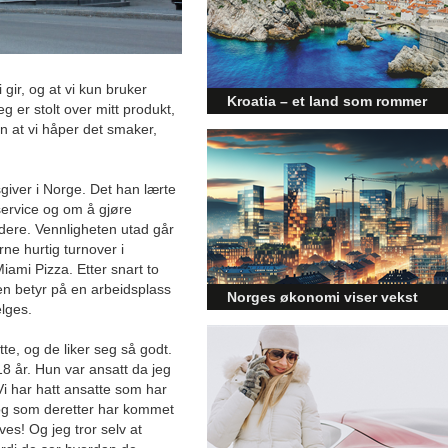
i gir, og at vi kun bruker
Kroatia – et land som rommer
g er stolt over mitt produkt,
mer enn kysten
n at vi håper det smaker,
Kroatia forbindes ofte med sol,
bading og klart hav, men landet
sgiver i Norge. Det han lærte
har langt flere sider enn det
førsteinntrykket mange sitter igjen
ervice og om å gjøre
med.
dere. Vennligheten utad går
ne hurtig turnover i
iami Pizza. Etter snart to
len betyr på en arbeidsplass
Norges økonomi viser vekst
lges.
og påvirker byggebransjen
tte, og de liker seg så godt.
Den norske økonomien har vist
jevn vekst de siste tre kvartalene,
18 år. Hun var ansatt da jeg
noe som skaper optimisme på
Vi har hatt ansatte som har
tvers av ulike sektorer.
– og som deretter har kommet
Byggebransjen er spesielt godt
ives! Og jeg tror selv at
posisjonert til å dra nytte av denne