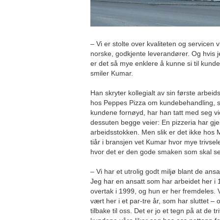
– Vi er stolte over kvaliteten og servicen v
norske, godkjente leverandører. Og hvis je
er det så mye enklere å kunne si til kunde
smiler Kumar.
Han skryter kollegialt av sin første arbeid
hos Peppes Pizza om kundebehandling, s
kundene fornøyd, har han tatt med seg vi
dessuten begge veier: En pizzeria har gjer
arbeidsstokken. Men slik er det ikke hos M
tiår i bransjen vet Kumar hvor mye trivse
hvor det er den gode smaken som skal se
– Vi har et utrolig godt miljø blant de ansa
Jeg har en ansatt som har arbeidet her i 
overtak i 1999, og hun er her fremdeles. 
vært her i et par-tre år, som har sluttet 
tilbake til oss. Det er jo et tegn på at de tr