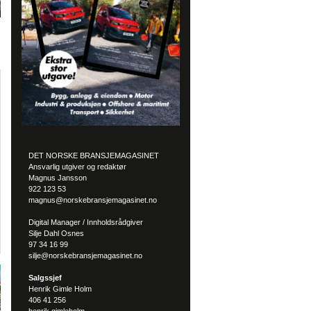
DET NORSKE BRANSJEMAGASINET
Ansvarlig utgiver og redaktør
Magnus Jansson
922 123 53
magnus@norskebransjemagasinet.no
Digital Manager / Innholdsrådgiver
Silje Dahl Osnes
97 34 16 99
silje@norskebransjemagasinet.no
Salgssjef
Henrik Gimle Holm
406 41 256