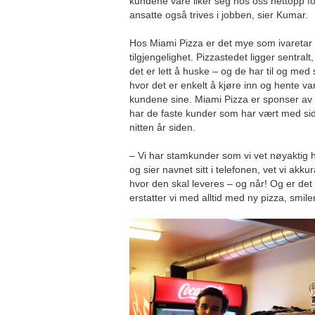
kundene våre liker seg hos oss nettopp f
ansatte også trives i jobben, sier Kumar.
Hos Miami Pizza er det mye som ivaretar
tilgjengelighet. Pizzastedet ligger sentral
det er lett å huske – og de har til og med
hvor det er enkelt å kjøre inn og hente 
kundene sine. Miami Pizza er sponser av
har de faste kunder som har vært med sid
nitten år siden.
– Vi har stamkunder som vi vet nøyaktig h
og sier navnet sitt i telefonen, vet vi akku
hvor den skal leveres – og når! Og er de
erstatter vi med alltid med ny pizza, smil