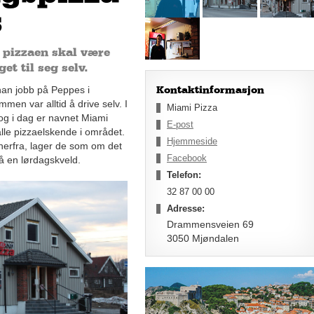
s
 pizzaen skal være
et til seg selv.
han jobb på Peppes i
Kontaktinformasjon
en var alltid å drive selv. I
Miami Pizza
og i dag er navnet Miami
E-post
alle pizzaelskende i området.
Hjemmeside
 herfra, lager de som om det
Facebook
å en lørdagskveld.
Telefon:
32 87 00 00
Adresse:
Drammensveien 69
3050 Mjøndalen