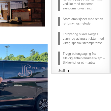
vedlike med moderne
eiendomsforvaltning
Store ambisjoner med smart
rørfornyingsmetode
Fornyer og sikrer Norges
vann- og avløpsstruktur med
viktig spesialistkompetanse
Trygg betongsaging fra
allsidig entreprenørselskap: –
Sikkerhet er et mantra
Juli
Juni
Mai
April
Mars
Februar
Januar