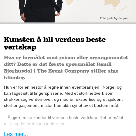
Kunsten å bli verdens beste
vertskap
Hva er formålet med reisen eller arrangementet
ditt? Dette er det første spørsmålet Randi
Bjørhusdal i The Event Company stiller sine
klienter.
Hun er for en nestor å regne innen eventbransjen i Norge, og
kan faget sitt til fingerspissene. Med et stort nettverk som
strekker seg verden over, og med en ekspertise og et sjeldent
stort engasjement, mister hun aldri synet av et bestemt mål:
– Å gjøre mine kunder til verdens beste vertskap. Det er målet
mitt, og det er det jeg jobber for.
Les mer...
Vi legger til rette