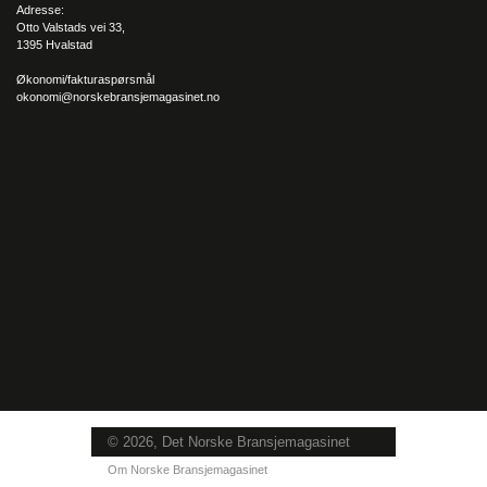
Adresse:
Otto Valstads vei 33,
1395 Hvalstad
Økonomi/fakturaspørsmål
okonomi@norskebransjemagasinet.no
© 2026, Det Norske Bransjemagasinet
Om Norske Bransjemagasinet