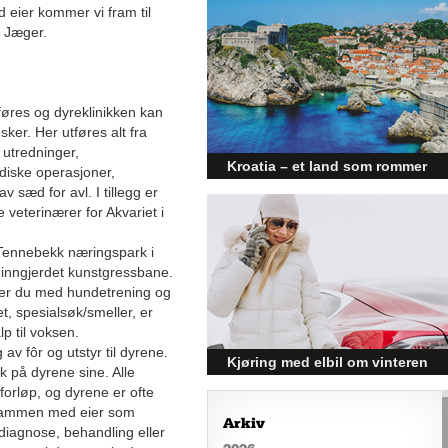
 eier kommer vi fram til
Den norske økonomien har vist
r Jæger.
jevn vekst de siste tre kvartalene,
noe som skaper optimisme på
tvers av ulike sektorer.
Byggebransjen er spesielt godt
føres og dyreklinikken kan
posisjonert til å dra nytte av denne
økonomiske oppgangen.
er. Her utføres alt fra
 utredninger,
Kroatia – et land som rommer
diske operasjoner,
v sæd for avl. I tillegg er
mer enn kysten
 veterinærer for Akvariet i
Kroatia forbindes ofte med sol,
bading og klart hav, men landet
 i Tennebekk næringspark i
har langt flere sider enn det
inngjerdet kunstgressbane.
førsteinntrykket mange sitter igjen
med.
ver du med hundetrening og
het, spesialsøk/smeller, er
lp til voksen.
av fôr og utstyr til dyrene.
Kjøring med elbil om vinteren
kk på dyrene sine. Alle
– hvordan få bedre
orløp, og dyrene er ofte
, sammen med eier som
rekkevidde?
Arkiv
 diagnose, behandling eller
Elbiler (EV) representerer