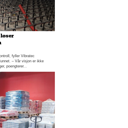
Social Media Manager
Helseklinikken som tar vare
på hele deg
Her er alle firbeinte i trygge
 løser
hender!
n
Studio Marichen – fordi du
fortjener å slappe av i en
troll, fyller Vibratec
travel hverdag
unnet. – Vår visjon er ikke
er, poengterer...
Denne rørleggerbedriften er
en viktig brikke i bybildet
Har du sikret hjemmet ditt?
Verdens sterkeste havstrøm
finner du i Bodø!
Krogbyggarna – når
virksomheten din trenger et