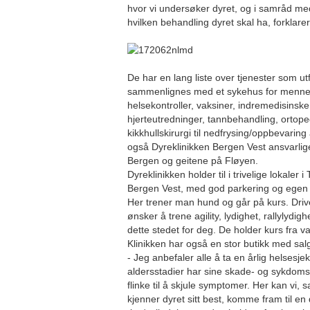
hvor vi undersøker dyret, og i samråd med
hvilken behandling dyret skal ha, forklare
De har en lang liste over tjenester som ut
sammenlignes med et sykehus for mennesk
helsekontroller, vaksiner, indremedisinske
hjerteutredninger, tannbehandling, ortope
kikkhullskirurgi til nedfrysing/oppbevaring a
også Dyreklinikken Bergen Vest ansvarlige
Bergen og geitene på Fløyen.
Dyreklinikken holder til i trivelige lokaler
Bergen Vest, med god parkering og egen 
Her trener man hund og går på kurs. Dri
ønsker å trene agility, lydighet, rallylydig
dette stedet for deg. De holder kurs fra va
Klinikken har også en stor butikk med salg 
- Jeg anbefaler alle å ta en årlig helsesje
aldersstadier har sine skade- og sykdomsf
flinke til å skjule symptomer. Her kan vi
kjenner dyret sitt best, komme fram til en