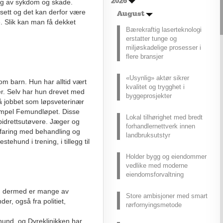
2026
ing av sykdom og skade.
fremtiden for transport, men deres
sett og det kan derfor være
effektivitet under utfordrende
August
e. Slik kan man få dekket
vinterforhold kan være en
Bærekraftig laserteknologi
utfordring.
erstatter tunge og
miljøskadelige prosesser i
flere bransjer
«Usynlig» aktør sikrer
om barn. Hun har alltid vært
kvalitet og trygghet i
er. Selv har hun drevet med
byggeprosjekter
å jobbet som løpsveterinær
sempel Femundløpet. Disse
Lokal tilhørighet med bredt
drettsutøvere. Jæger og
forhandlernettverk innen
rfaring med behandling og
landbruksutstyr
tehund i trening, i tillegg til
Holder bygg og eiendommer
vedlike med moderne
eiendomsforvaltning
og dermed er mange av
Store ambisjoner med smart
der, også fra politiet,
rørfornyingsmetode
und, og Dyreklinikken har