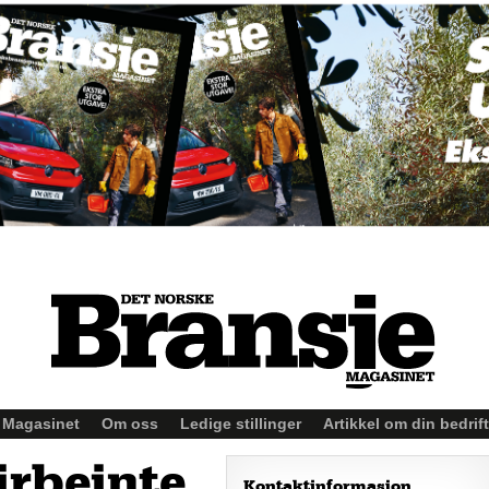
Magasinet
Om oss
Ledige stillinger
Artikkel om din bedrift
firbeinte
Kontaktinformasjon