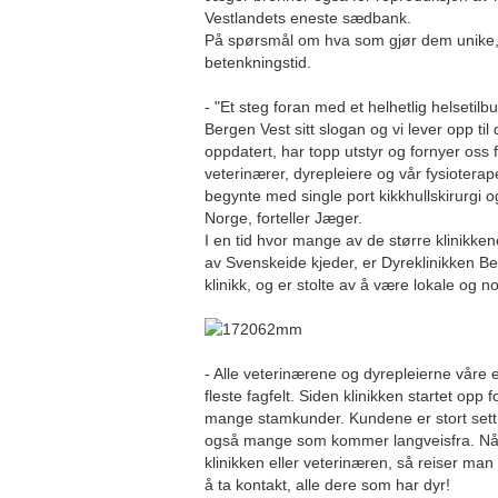
Vestlandets eneste sædbank.
På spørsmål om hva som gjør dem unike, 
betenkningstid.
- "Et steg foran med et helhetlig helsetilb
Bergen Vest sitt slogan og vi lever opp til 
oppdatert, har topp utstyr og fornyer oss
veterinærer, dyrepleiere og vår fysioterap
begynte med single port kikkhullskirurgi og
Norge, forteller Jæger.
I en tid hvor mange av de større klinikkene
av Svenskeide kjeder, er Dyreklinikken Be
klinikk, og er stolte av å være lokale og n
- Alle veterinærene og dyrepleierne våre e
fleste fagfelt. Siden klinikken startet opp f
mange stamkunder. Kundene er stort sett
også mange som kommer langveisfra. Når
klinikken eller veterinæren, så reiser man
å ta kontakt, alle dere som har dyr!