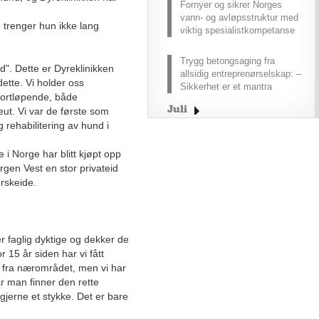
Fornyer og sikrer Norges
vann- og avløpsstruktur med
trenger hun ikke lang
viktig spesialistkompetanse
Trygg betongsaging fra
ud". Dette er Dyreklinikken
allsidig entreprenørselskap: –
dette. Vi holder oss
Sikkerhet er et mantra
 fortløpende, både
Juli
eut. Vi var de første som
 rehabilitering av hund i
Juni
Mai
 i Norge har blitt kjøpt opp
April
rgen Vest en stor privateid
orskeide.
Mars
Februar
Januar
r faglig dyktige og dekker de
2025
or 15 år siden har vi fått
2024
 fra nærområdet, men vi har
2023
 man finner den rette
2022
 gjerne et stykke. Det er bare
2021