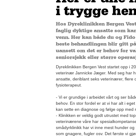
i trygge he
Hos Dyreklinikken Bergen Vest
faglig dyktige ansatte som kan
venn. Her kan både du og Fido
beste behandlingen blir gitt p
uansett om det er behov for va
seniorsjekk eller større operas
Dyreklinikken Bergen Vest startet opp i 2
veterinær Jannicke Jæger. Med seg har h
ansatte, deriblant seks veterinærer, flere
fysioterapeut.
- Vi er grundige i arbeidet vårt og ser b
behov. En stor fordel er at vi har alt i eget 
kan sette en diagnose og følge opp med r
- Klinikken er veldig godt utrustet med to
veterinærene våre har spesialkompetanse 
smådyrklinikk har vi inne mest hunder og
som gnagere, fugler osv. Det første vi gjø