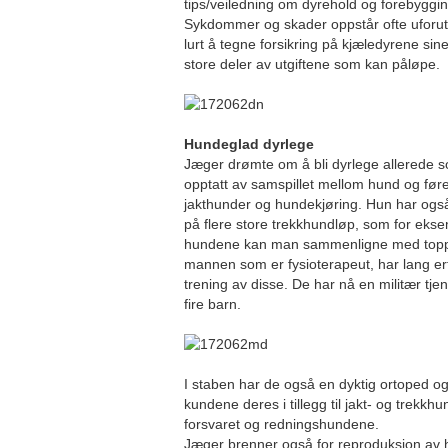
tips/veiledning om dyrehold og forebygg
Sykdommer og skader oppstår ofte uforut
lurt å tegne forsikring på kjæledyrene sin
store deler av utgiftene som kan påløpe.
Hundeglad dyrlege
Jæger drømte om å bli dyrlege allerede s
opptatt av samspillet mellom hund og før
jakthunder og hundekjøring. Hun har ogs
på flere store trekkhundløp, som for ek
hundene kan man sammenligne med toppi
mannen som er fysioterapeut, har lang e
trening av disse. De har nå en militær tjenes
fire barn.
I staben har de også en dyktig ortoped 
kundene deres i tillegg til jakt- og trekkhun
forsvaret og redningshundene.
Jæger brenner også for reproduksjon av h