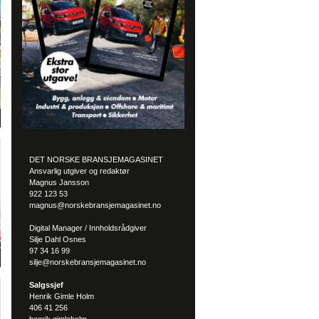
DET NORSKE BRANSJEMAGASINET
Ansvarlig utgiver og redaktør
Magnus Jansson
922 123 53
magnus@norskebransjemagasinet.no
Digital Manager / Innholdsrådgiver
Silje Dahl Osnes
97 34 16 99
silje@norskebransjemagasinet.no
Salgssjef
Henrik Gimle Holm
406 41 256