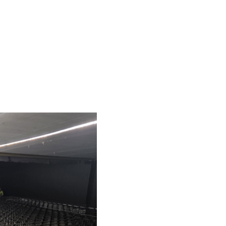
2020
2019
2018
2017
Desember
November
Oktober
September
August
Juli
Juni
Derfor bør menn danse!
Du har vel den beste
energiløsningen hjemme?
Du velger vel massivtre?