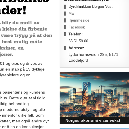
Dyreklinikken Bergen Vest
nder!
Mail
Hjemmeside
 blir du møtt av
Facebook
 hjelpe din firbente
Telefon:
 være trygg på at den
55 51 59 00
å best mulig måte -
ksiner, en
Adresse:
joner.
Lyderhornsveien 295, 5171
Loddefjord
001 og eies og drives av
un en stab på 19 dyktige
 dyrepleiere og en
åde pasientens og kundens
hus. Dette gjør at vi tidlig
iktig behandling.
pp moderne utstyr, og alle
innenfor ulike felt. Som
Norges økonomi viser vekst
 katter, men også andre dyr
r er å ha en konsultasjon
og påvirker byggebransjen