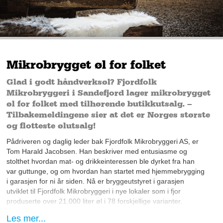
Mikrobrygget øl for folket
Glad i godt håndverksøl? Fjordfolk
Mikrobryggeri i Sandefjord lager mikrobrygget
øl for folket med tilhørende butikkutsalg. –
Tilbakemeldingene sier at det er Norges største
og flotteste ølutsalg!
Pådriveren og daglig leder bak Fjordfolk Mikrobryggeri AS, er
Tom Harald Jacobsen. Han beskriver med entusiasme og
stolthet hvordan mat- og drikkeinteressen ble dyrket fra han
var guttunge, og om hvordan han startet med hjemmebrygging
i garasjen for ni år siden. Nå er bryggeutstyret i garasjen
utviklet til Fjordfolk Mikrobryggeri i nye lokaler som i fjor
produserte over 21.000 liter øl i 78 forskjellige varianter.
Les mer...
– Vi skal opp fra 20.000 liter i produksjon til 140.000 liter i året.