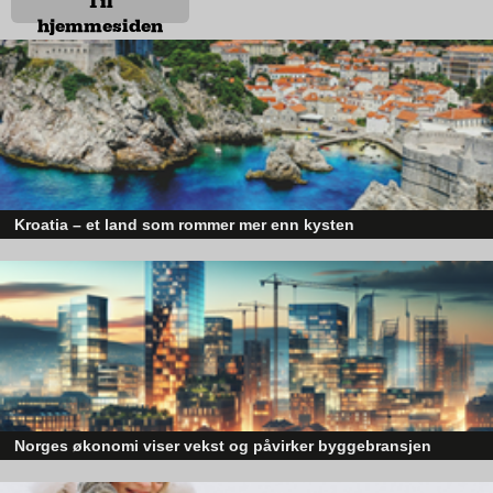
Til
hjemmesiden
Kroatia – et land som rommer mer enn kysten
Kroatia forbindes ofte med sol, bading og klart hav, men landet har langt fl
sider enn det førsteinntrykket mange sitter igjen med.
Hos Erik Arnesen på Helsfyr ser selgerne en tydelig endring
blant kundene. Stadig flere vurderer nemlig langt flere merker
enn det den tradisjonelle Mercedes-kjøperen tidligere gjorde.
Jørn forteller at Mercedes ønsker å ta sin andel av salget i det
grønne skiftet, og at de sentralt i Erik Arnesen fokuserer på å få
til et skifte blant kundegruppen som fortsatt kjører fossil, men
som vurderer elbil.
Norges økonomi viser vekst og påvirker byggebransjen
– Vi har fortsatt varebiler som går på diesel, men der er vi i full
Den norske økonomien har vist jevn vekst de siste tre kvartalene, noe so
gang med å rulle ut elektriske varebiler, sier Jørn, som snart