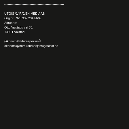
----------------------------------------------------
UTGIS AV RAVEN MEDIA AS
Org.nr: 925 337 234 MVA
Adresse:
Otto Valstads vei 33,
1395 Hvalstad
Økonomi/fakturaspørsmål
okonomi@norskebransjemagasinet.no
– Vi har testet det ut flere ganger, og det har fungert veldig bra!
For oss er det en stor trygghet i forhold til likviditeten på et
prosjekt, understreker han.
Ved å være dønn ærlige med sine kunder, levere gode
produkter til en bra pris og være transparente når det gjelder
priser og leveringstider, har oppdragene og prosjektene
nærmest gått i ett via jungeltelegrafen. Ketil er også utrolig stolt
av den trivelige gjengen i Nidaros Glass og Montasje, som alltid
utfører oppdragene med et stort smil.