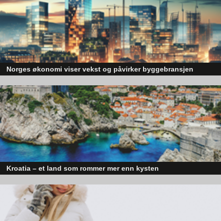
til varme i et hus, er utvendig solskjerming, og vi mener det
finnes et stort marked der, poengterer Ketil.
Nidaros Glass og Montasje er servicepartner til Nordan, der de
dekker området Trondheim og nordover, men generelt sett er
det hele Trøndelag som er nedslagsfeltet.
Norges økonomi viser vekst og påvirker byggebransjen
Den norske økonomien har vist jevn vekst de siste tre kvartalene, noe so
skaper optimisme på tvers av ulike sektorer. Byggebransjen er spesielt god
posisjonert til å dra nytte av denne økonomiske oppgangen.
Kroatia – et land som rommer mer enn kysten
Kroatia forbindes ofte med sol, bading og klart hav, men landet har langt fl
sider enn det førsteinntrykket mange sitter igjen med.
For å møte den store etterspørselen etter