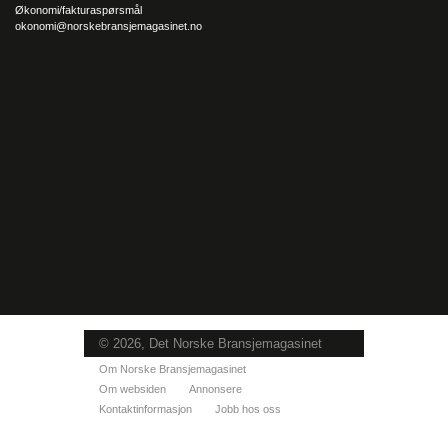
Økonomi/fakturaspørsmål
okonomi@norskebransjemagasinet.no
© 2026, Det Norske Bransjemagasinet
Om Norske Bransjemagasinet
Om websiden
Annonsere
Kontaktinformasjon
Jobb hos oss