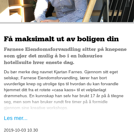
Få maksimalt ut av boligen din
Farnese Eiendomsforvandling sitter på knepene
som gjør det mulig å bo i en luksuriøs
hotellsuite hver eneste dag.
Du bør merke deg navnet Kjartan Farnes. Gjennom sitt eget
selskap; Farnese Eiendomsforvandling, lærer han bort
uvurderlige knep og utrolige tips til hvordan du kan forvandle
hjemmet ditt fra et rotete «casa kaos» til et velplanlagt
drømmehus. En kunnskap han selv har brukt 17 år på å tilegne
seg, men som han bruker rundt fire timer på å formidle
gjennom sine kreative workshops.
Les mer...
Maksimal utnyttelse
Farnes holder tempoet oppe mens han guider oss gjennom sitt
2019-10-03 10.30
eget drømmehus. Praten går livlig mens vi går fra rom til rom.