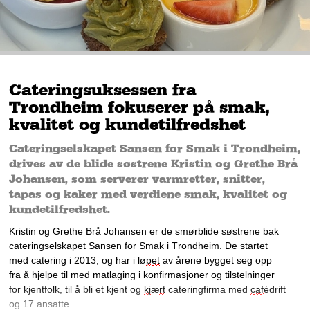
Cateringsuksessen fra
Trondheim fokuserer på smak,
kvalitet og kundetilfredshet
Cateringselskapet Sansen for Smak i Trondheim,
drives av de blide søstrene Kristin og Grethe Brå
Johansen, som serverer varmretter, snitter,
tapas og kaker med verdiene smak, kvalitet og
kundetilfredshet.
Kristin
og Grethe
Br
å
 Johansen er de sm
ø
rblide s
ø
strene bak 
cateringselskapet Sansen for Smak i Trondheim. De startet 
med catering i 2013, og har 
i l
ø
pet
 av 
å
rene bygget seg opp 
fra 
å 
hjelpe til med matlaging i konfirmasjoner og tilstelninger 
for kjentfolk, til 
å 
bli et kjent og 
kj
æ
rt
 cateringfirma med 
caf
é
drift 
og 17 ansatte.