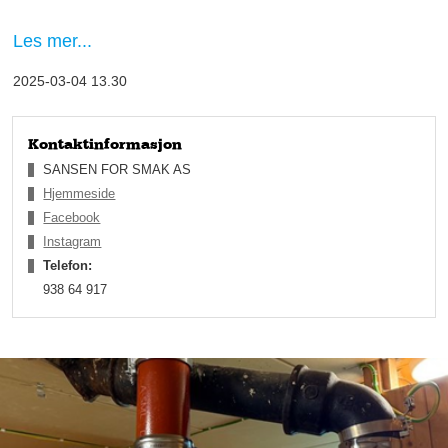
Kristin r
ø
per at Sansen for Smak ble til av en ren tilfeldighet.
Les mer...
– 
En d
ag fikk vi en 
foresp
ø
rsel
 fra et firma som etterspurte 
2025-03-04 13.30
organisasjonsnummer 
– 
noe vi ikke hadde. Da heiv vi oss rundt 
for 
å 
danne et enkeltmannsforetak, men vi hadde ikke peiling 
p
å 
hva vi begav oss ut p
å
, sier Kristin med en varm latter.
Kontaktinformasjon
SANSEN FOR SMAK AS
Hjemmeside
Facebook
Instagram
Telefon:
938 64 917
Sansen for 
matlaging
Begge s
ø
strene hadde vanlige jobber, men da Kristins 
arbeidsplass skulle legge ned og 
ø
nsket
 en ny driver, tok 
s
ø
strene Johansen over driften av lokalet. Men de glemte en 