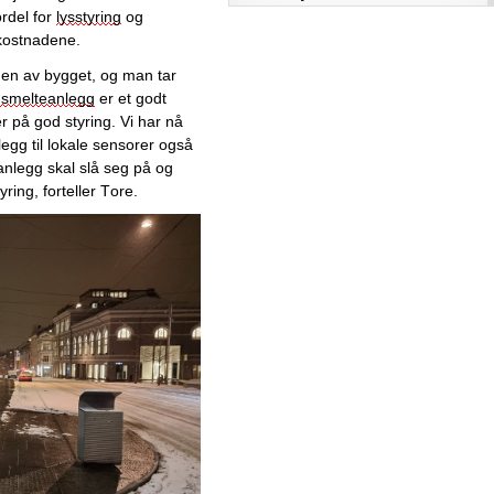
rdel for 
lysstyring
 og 
Juni
kostnadene. 
Mai
den av bygget, og man tar 
April
smelteanlegg
 er et godt 
Mars
r på god styring
. 
Vi har nå 
Februar
illegg til lokale sensorer også 
Januar
anlegg skal slå seg på og 
yring
,
 forteller Tore.
2025
2024
Desember
November
Oktober
September
August
Juli
Juni
Mai
April