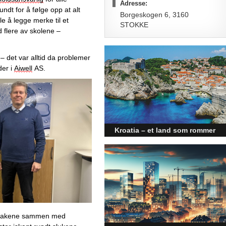
Adresse:
ndt for å følge opp at alt 
Borgeskogen 6, 3160
e å legge merke til et 
STOKKE
d 
flere av
 skolene
 – 
 det var alltid da problemer 
er i 
Aiwell
 AS. 
Kroatia – et land som rommer
mer enn kysten
Kroatia forbindes ofte med sol,
bading og klart hav, men landet
har langt flere sider enn det
førsteinntrykket mange sitter igjen
med.
 takene sammen med 