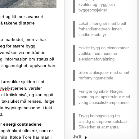
kvalitet og trygghet i
byggeprosjekter
t og litt mer avansert 
takene til større 
Lokal tilhørighet med bredt
forhandlernettverk innen
landbruksutstyr
te markedet, men vi har 
eg for større bygg, 
Holder bygg og eiendommer
vervåkes via en trådløs 
vedlike med moderne
i informasjon om status på 
eiendomsforvaltning
lingsmulighet, opplyser han 
Store ambisjoner med smart
rørfornyingsmetode
ører ikke sjelden til at 
iwell
-stjernen, varsler 
Fornyer og sikrer Norges
t kritisk nivå, og kan også 
vann- og avløpsstruktur med
 taksluket må renses. Ifølge 
viktig spesialistkompetanse
eta bygningsmassene, i takt 
d. 
Trygg betongsaging fra
allsidig entreprenørselskap: –
er energikostnadene
Sikkerhet er et mantra
også blant utleiere, som er 
iljø. Ifølge Tore har man i 
Juli