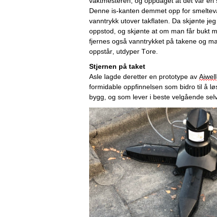
vaktmesteren, og oppdaget at det var en s
Denne is-kanten demmet opp for smelteva
vanntrykk utover takflaten. 
Da skjønte 
jeg
oppstod, og skjønte at om man får bukt m
fjernes også vanntrykket på takene og m
oppstår, utdyper Tore.
Stjernen på taket
Asle lagde deretter en prototype av 
Aiwell
formidable oppfinnelsen som bidro til å løs
bygg, og som lever i beste velgående selv