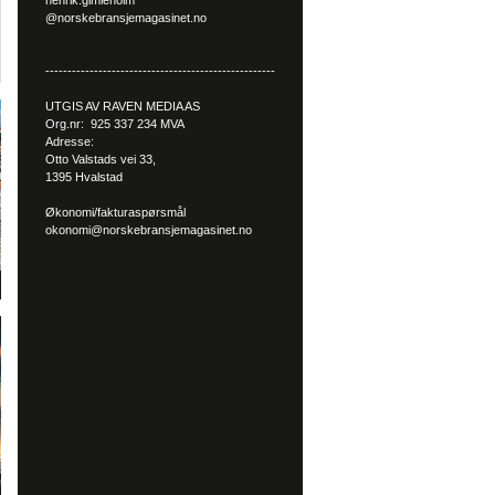
henrik.gimleholm
@norskebransjemagasinet.no
----------------------------------------------------
UTGIS AV RAVEN MEDIA AS
Org.nr: 925 337 234 MVA
Adresse:
Otto Valstads vei 33,
1395 Hvalstad
Økonomi/fakturaspørsmål
okonomi@norskebransjemagasinet.no