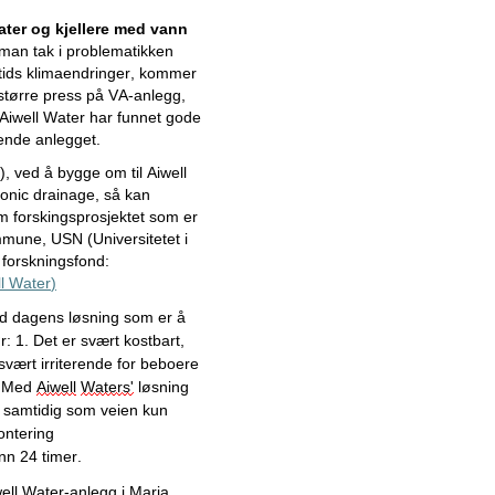
Mars
gater og kjellere med vann
Februar
man tak i problematikken 
tids klimaendringer, kommer 
Realiser gründerdrømmen
 større press på VA-anlegg, 
med produktutvikling som
. Aiwell Water har funnet gode 
imponerer investorer
ende anlegget. 
Slik kan e-handelaktører
), ved å bygge om til Aiwell 
spare opptil 40 prosent på
onic drainage, så kan 
sin frakt
 forskingsprosjektet som er 
e, USN (Universitetet i 
Stor CRM-aktør skaper
Sørøst-Norge) og støttet av det regionale forskningsfond: 
gevinst for bedrifter med
l
 Water
)
helhetlige og digitale
systemer
ed dagens løsning som er å 
r
: 
1
.
 Det er svært kostbart, 
Ettertraktet totalleverandør
s
vært irriterende for beboere 
innen næring, samferdsel og
Med 
Aiwell
Waters'
 løsning 
offentlige bygg tilbyr
samtidig som veien kun 
tjenester i alle prosjektfaser
ntering 
nn 24 timer. 
3D-visualisering skaper en
lettere hverdag for
ell
 Water-anlegg i Maria 