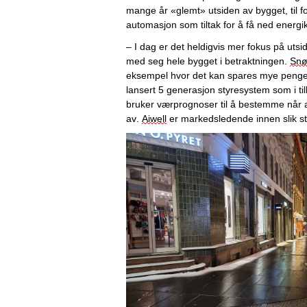
mange år «glemt» utsiden av bygget, til fo
automasjon som tiltak for å få ned energi
– I dag er det heldigvis mer fokus på utsi
med seg hele bygget i betraktningen. 
Snø
eksempel 
hvor det kan spares mye penge
lansert 
5 generasjon styr
esystem som 
i t
bruker værprognoser
 til å bestemme når 
av. 
Aiwell
 er markedsledende innen slik st