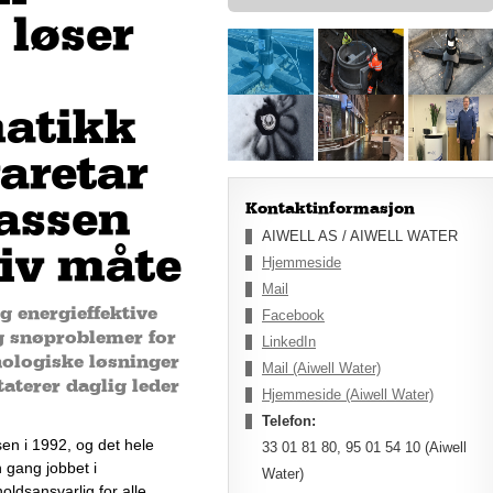
 løser
atikk
varetar
assen
Kontaktinformasjon
AIWELL AS / AIWELL WATER
tiv måte
Hjemmeside
Mail
g energieffektive
Facebook
g snøproblemer ​for
LinkedIn
nologiske løsninger
Mail (Aiwell Water)
aterer daglig leder
Hjemmeside (Aiwell Water)
Telefon:
en i 1992, og det hele 
33 01 81 80, 95 01 54 10 (Aiwell
gang jobbet i 
Water)
holdsansvarlig
 for alle 