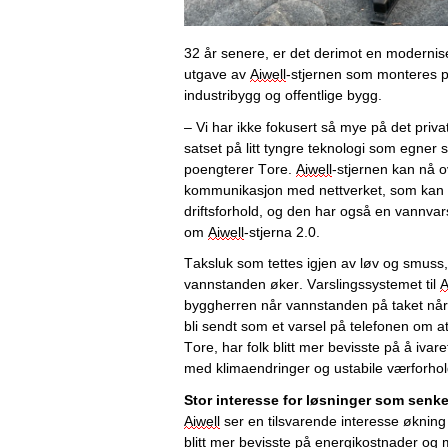
32 år senere, er det derimot en moderniser
utgave av 
Aiwell
-stjernen som monteres på 
industribygg og offentlige bygg. 
– Vi har ikke fokusert så mye på det priva
satset på litt tyngre teknologi som egner s
poengterer Tore. 
Aiwell
-stjernen kan nå o
kommunikasjon med nettverket, som kan g
drift
s
forhold, og den har også en vannvars
om 
Aiwell
-stjerna 2.0. 
Taksluk
 som tettes igjen av løv og smuss, f
vannstanden øker. Varslingssystemet til 
A
byggherren når vannstanden på taket når e
bli sendt som et varsel på telefonen om at
Tore, har folk blitt mer bevisste på å ivar
med klimaendringer og ustabile værforhol
Stor interesse for løsninger som senk
Aiwell
 ser en tilsvarende interesse økning 
blitt mer bevisste på energikostnader og m