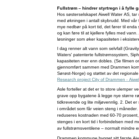
Fullstrøm – hindrer styrtregn i å fylle 
Hos søsterselskapet Aiwell Water AS, tar 
med økningen i antall skybrudd. Med vår 
mye nedbør på kort tid, det fører til enda
og kan føre til at kjellere fylles med vann
løsninger som øker kapasiteten i eksister
I dag renner alt vann som selvfall (Gravity
Waters' patenterte fullstrømssystem, Siph
kapasiteten mer enn dobles. (Se filmen om
gjennomført sammen med Drammen kommun
Research 
project
 City 
of
 Drammen - 
Aiwel
Asle forteller at det 
er to store ulemper v
grave opp
 bygatene å legge nye større rø
tidkrevende og lite miljøvennlig. 2
.
Det er 
i området som får veien steng i måneder.
redusere
s
 kostnaden med 60-70 prosent, 
stenges i en kort tid i forbindelsen med mo
av 
fullstrømsventilene
 – n
ormalt 
mindre
 e
Drammen kommune bygget sitt første 
Aiw