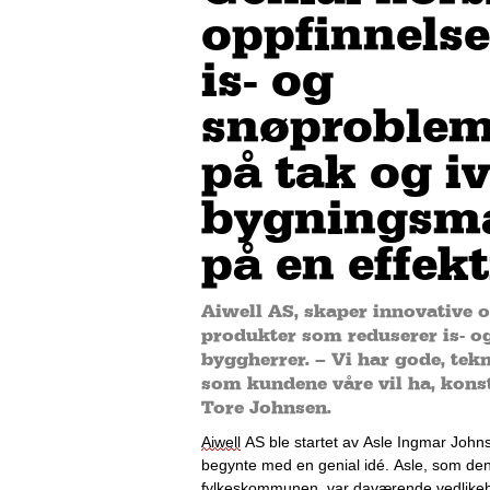
oppfinnelse
is- og
snøproblem
på tak og i
bygningsm
på en effek
Aiwell AS, skaper innovative o
produkter som reduserer is- o
byggherrer. – Vi har gode, tek
som kundene våre vil ha, konst
Tore Johnsen.
Aiwell
 AS ble startet av Asle Ingmar Johns
begynte med en genial idé. Asle, som den 
fylkeskommunen, var daværende 
vedlike