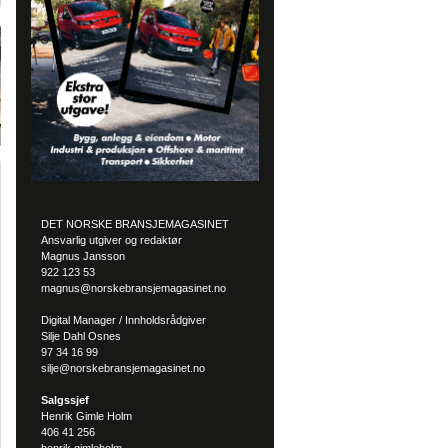
DET NORSKE BRANSJEMAGASINET
Ansvarlig utgiver og redaktør
Magnus Jansson
922 123 53
magnus@norskebransjemagasinet.no
Digital Manager / Innholdsrådgiver
Silje Dahl Osnes
97 34 16 99
silje@norskebransjemagasinet.no
Salgssjef
Henrik Gimle Holm
406 41 256