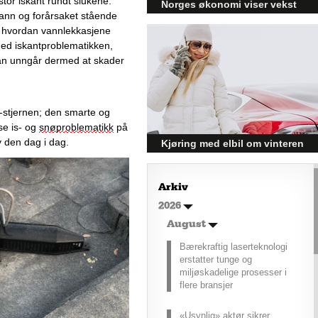
tor iskant rundt slukene
. 
Norges økonomi viser vekst
nn og forårsaket stående 
og påvirker byggebransjen
 hvordan vannlekkasjene 
Den norske økonomien har vist
ed iskantproblematikken, 
jevn vekst de siste tre kvartalene,
an unngår dermed at skader 
noe som skaper optimisme på
tvers av ulike sektorer.
Byggebransjen er spesielt godt
posisjonert til å dra nytte av denne
-stjernen; den smarte og 
økonomiske oppgangen.
e is- og 
snøproblematikk
 på 
 den dag i dag. 
Kjøring med elbil om vinteren
– hvordan få bedre
rekkevidde?
Arkiv
Elbiler (EV) representerer
2026
fremtiden for transport, men deres
effektivitet under utfordrende
August
vinterforhold kan være en
Bærekraftig laserteknologi
utfordring.
erstatter tunge og
miljøskadelige prosesser i
flere bransjer
«Usynlig» aktør sikrer