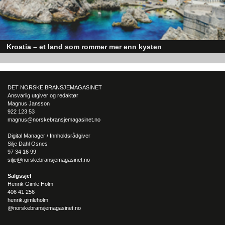
Kroatia – et land som rommer mer enn kysten
Kroatia forbindes ofte med sol, bading og klart hav, men landet har langt fl
sider enn det førsteinntrykket mange sitter igjen med.
DET NORSKE BRANSJEMAGASINET
Ansvarlig utgiver og redaktør
Magnus Jansson
922 123 53
magnus@norskebransjemagasinet.no
Digital Manager / Innholdsrådgiver
Silje Dahl Osnes
97 34 16 99
silje@norskebransjemagasinet.no
Salgssjef
Henrik Gimle Holm
406 41 256
henrik.gimleholm
@norskebransjemagasinet.no