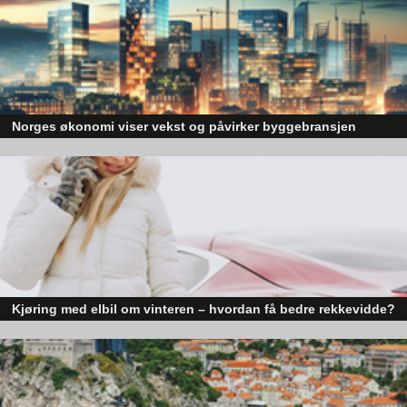
Norges økonomi viser vekst og påvirker byggebransjen
Den norske økonomien har vist jevn vekst de siste tre kvartalene, noe so
skaper optimisme på tvers av ulike sektorer. Byggebransjen er spesielt god
posisjonert til å dra nytte av denne økonomiske oppgangen.
Kjøring med elbil om vinteren – hvordan få bedre rekkevidde?
Elbiler (EV) representerer fremtiden for transport, men deres effektivitet un
utfordrende vinterforhold kan være en utfordring.