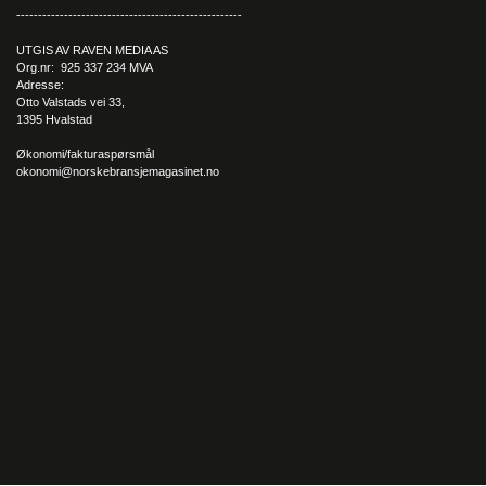
----------------------------------------------------
UTGIS AV RAVEN MEDIA AS
Org.nr: 925 337 234 MVA
Adresse:
Otto Valstads vei 33,
1395 Hvalstad
Økonomi/fakturaspørsmål
okonomi@norskebransjemagasinet.no