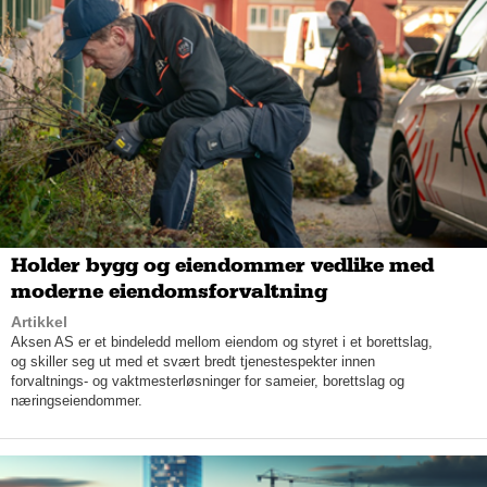
Verksemda, som har sine lokaler ved fjorden i Ulsteinvik, ber
både private, bedrifter og kommunale aktørar om å ta kontakt
for oppdrag. Primærområdet er søre Sunnmøre, men
verksemda er fleksibel, og tek gjerne på seg oppdrag i
Ålesundsregionen.
Holder bygg og eiendommer vedlike med
moderne eiendomsforvaltning
Artikkel
Aksen AS er et bindeledd mellom eiendom og styret i et borettslag,
og skiller seg ut med et svært bredt tjenestespekter innen
forvaltnings- og vaktmesterløsninger for sameier, borettslag og
næringseiendommer.