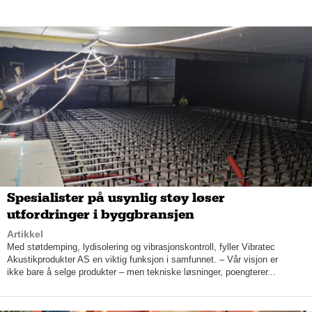
– Det er mange som tek kontakt med oss når dei skal sette opp
natursteinmur. Det er eit naturlig produkt som varer over tid.
Ein kan også bruke opp igjen steinen etter mange år, seier den
daglige leiaren. Han har fleire tilsette som er svært dyktige til å
sette opp flotte natursteinmurar.
Solid anleggspark
Urke Maskinservice har ein solid anleggspark, og består i dag
av fire gravemaskiner frå 3,5 til 17 tonn. Dei har også fleire
lastebilar, hjullastar, minidumpar, vegvalse og mindre
anleggsutstyr som høyrer til.
Spesialister på usynlig støy løser
utfordringer i byggbransjen
Artikkel
– Vi har god erfaring innan dei fleste kategoriar for
Med støtdemping, lydisolering og vibrasjonskontroll, fyller Vibratec
grunnarbeid. Dette gjeld spesielt tomter, drenering og
Akustikprodukter AS en viktig funksjon i samfunnet. – Vår visjon er
rehabilitering, opparbeiding av mindre vegar,
ikke bare å selge produkter – men tekniske løsninger, poengterer...
parkeringsområder og planeringsarbeid, seier Jan Lennart
Urke.