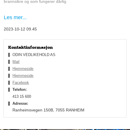
brannsikre og som fungerer dårlig.
– Vi startet etter hvert med å remontere feilmonterte ildsteder
Les mer...
for å trygge husene, så kom rehabilitering av skorsteiner og ny-
montering av ildsteder. Våre tjenester ble etterspurte av
2023-10-12 09.45
huseiere, borettslag og utbyggere, og i dag er vi 10 ansatte,
forteller Andreas Naavik, Byggmester- og Daglig leder.
Kontaktinformasjon
ODIN VEDLIKEHOLD AS
Mail
Hjemmeside
Hjemmeside
Facebook
Telefon:
413 15 600
Adresse:
Ranheimsvegen 150B, 7055 RANHEIM
Helsefarlige gasser kan få store konsekvenser