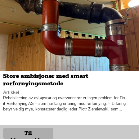
kostnader sammen med kunden, og blir enige om hva som er
det beste- og rimeligste utfallet.
Store ambisjoner med smart
rørfornyingsmetode
Artikkel
Rehabilitering av avløpsrør og overvannsrør er ingen problem for Fix-
it Rørfornying AS – som har lang erfaring med rørfornying. – Erfaring
Billigere enn å bytte ut ovnen
betyr veldig mye, konstaterer daglig leder Piotr Ziemlewski, som...
Andreas, forteller at en pipe som ble murt opp for 50 år siden,
ikke nødvendigvis møter dagens sikkerhet- og funksjonskrav
lengre, og at mange blir nødt til å utføre endringer for å få et
velfungerende fyringsanlegg. Under Koronapandemien
Til