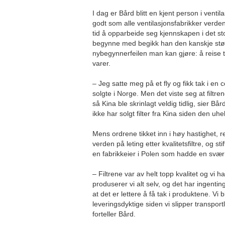
I dag er Bård blitt en kjent person i venti
godt som alle ventilasjonsfabrikker verden
tid å opparbeide seg kjennskapen i det stor
begynne med begikk han den kanskje stør
nybegynnerfeilen man kan gjøre: å reise til
varer.
– Jeg satte meg på et fly og fikk tak i en 
solgte i Norge. Men det viste seg at filtre
så Kina ble skrinlagt veldig tidlig, sier B
ikke har solgt filter fra Kina siden den uh
Mens ordrene tikket inn i høy hastighet, re
verden på leting etter kvalitetsfiltre, og 
en fabrikkeier i Polen som hadde en svær f
– Filtrene var av helt topp kvalitet og vi h
produserer vi alt selv, og det har ingent
at det er lettere å få tak i produktene. Vi bl
leveringsdyktige siden vi slipper transport
forteller Bård.