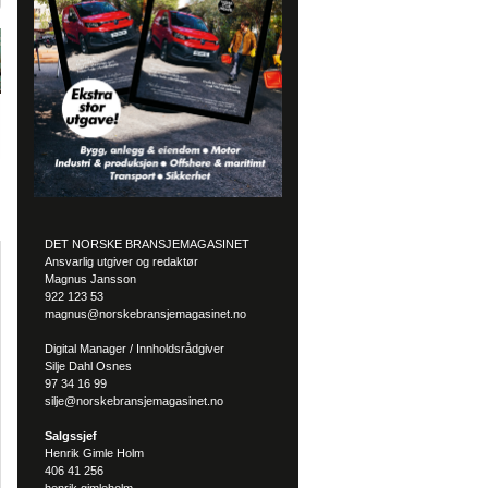
DET NORSKE BRANSJEMAGASINET
Ansvarlig utgiver og redaktør
Magnus Jansson
922 123 53
magnus@norskebransjemagasinet.no
Digital Manager / Innholdsrådgiver
Silje Dahl Osnes
97 34 16 99
silje@norskebransjemagasinet.no
Salgssjef
Henrik Gimle Holm
406 41 256