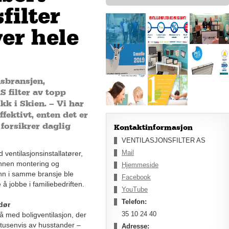
filter
er hele
nsbransjen,
S filter av topp
ikk i Skien. – Vi har
ffektivt, enten det er
, forsikrer daglig
Kontaktinformasjon
VENTILASJONSFILTER AS
Mail
ventilasjonsinstallatører,
 innen montering og
Hjemmeside
inn i samme bransje ble
Facebook
å jobbe i familiebedriften.
YouTube
Telefon:
ndør
35 10 24 40
gså med boligventilasjon, der
s tusenvis av husstander –
Adresse: