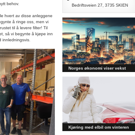
nytt behov.
Bedriftsveien 27, 3735 SKIEN
le hvert av disse anleggene
begynte å ringe oss, men vi
stet til å levere filter! Til
et, så vi begynte å kjøpe inn
d innledningsvis.
Norges økonomi viser vekst
og påvirker byggebransjen
Den norske økonomien har vist
jevn vekst de siste tre kvartalene,
noe som skaper optimisme på
tvers av ulike sektorer.
Byggebransjen er spesielt godt
posisjonert til å dra nytte av denne
økonomiske oppgangen.
Kjøring med elbil om vinteren