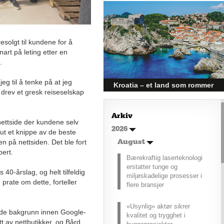
– hvordan få bedre
rekkevidde?
Elbiler (EV) representerer
fremtiden for transport, men deres
resolgt til kundene for å
effektivitet under utfordrende
rt på leting etter en
vinterforhold kan være en
.
utfordring.
eg til å tenke på at jeg
Kroatia – et land som rommer
 drev et gresk reiseselskap
mer enn kysten
Kroatia forbindes ofte med sol,
Arkiv
bading og klart hav, men landet
nettside der kundene selv
2026
har langt flere sider enn det
e ut et knippe av de beste
førsteinntrykket mange sitter igjen
en på nettsiden. Det ble fort
August
med.
pert.
Bærekraftig laserteknologi
erstatter tunge og
40-årslag, og helt tilfeldig
miljøskadelige prosesser i
prate om dette, forteller
flere bransjer
«Usynlig» aktør sikrer
nde bakgrunn innen Google-
kvalitet og trygghet i
tt av nettbutikker, og Bård