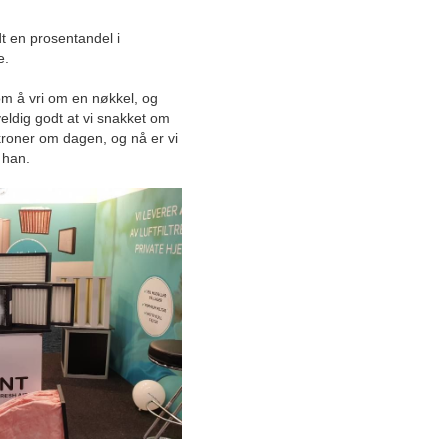
Mai
dt en prosentandel i
April
e.
Mars
Februar
om å vri om en nøkkel, og
eldig godt at vi snakket om
Januar
kroner om dagen, og nå er vi
2025
 han.
2024
2023
2022
Desember
November
Oktober
September
August
Automatisert
overnattingskonsept tilbyr
gjestene sine noe helt unikt