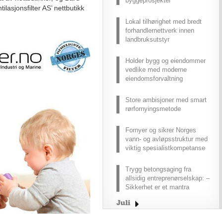
byggeprosjekter
ilasjonsfilter AS’ nettbutikk
Lokal tilhørighet med bredt
forhandlernettverk innen
landbruksutstyr
Holder bygg og eiendommer
vedlike med moderne
eiendomsforvaltning
Store ambisjoner med smart
rørfornyingsmetode
Fornyer og sikrer Norges
vann- og avløpsstruktur med
viktig spesialistkompetanse
Trygg betongsaging fra
allsidig entreprenørselskap: –
Sikkerhet er et mantra
Juli
Juni