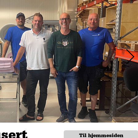
sert
Til hjemmesiden