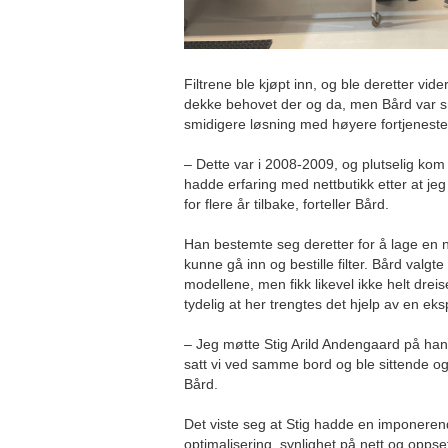
Filtrene ble kjøpt inn, og ble deretter vide
dekke behovet der og da, men Bård var sna
smidigere løsning med høyere fortjeneste
– Dette var i 2008-2009, og plutselig kom j
hadde erfaring med nettbutikk etter at jeg
for flere år tilbake, forteller Bård.
Han bestemte seg deretter for å lage en 
kunne gå inn og bestille filter. Bård valgt
modellene, men fikk likevel ikke helt dreis
tydelig at her trengtes det hjelp av en eks
– Jeg møtte Stig Arild Andengaard på hans 
satt vi ved samme bord og ble sittende og 
Bård.
Det viste seg at Stig hadde en imponere
optimalisering, synlighet på nett og oppse