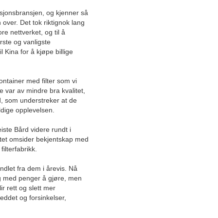
Slik gjør du de beste
lasjonsbransjen, og kjenner så
kuppene på turutstyr
 over. Det tok riktignok lang
e nettverket, og til å
Utnytt din gamle hyttes
ste og vanligste
potensiale
 Kina for å kjøpe billige
Fem måter å nyte mer tid
utendørs
container med filter som vi
ne var av mindre bra kvalitet,
Taktekkeren med de gode
ård, som understreker at de
verdiene skaper trygge
eldige opplevelsen.
kunderelasjoner
iste Bård videre rundt i
Dette er båtbutikken som
stiftet omsider bekjentskap med
selger positivitet og glede
ilterfabrikk.
Har du hørt om peisen som
andlet fra dem i årevis. Nå
kan styres med en app?
ing med penger å gjøre, men
ir rett og slett mer
Vi kaster flere tonn mat i
leddet og forsinkelser,
året: Plateful gjør svinn om
til vinn