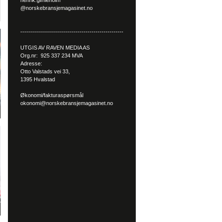
henrik.gimleholm
@norskebransjemagasinet.no
----------------------------------------------------
UTGIS AV RAVEN MEDIA AS
Org.nr: 925 337 234 MVA
Adresse:
Otto Valstads vei 33,
1395 Hvalstad
Økonomi/fakturaspørsmål
okonomi@norskebransjemagasinet.no