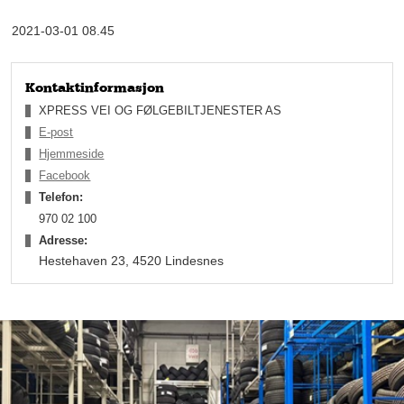
om den noe overraskende utviklingen.
2021-03-01 08.45
Kontaktinformasjon
XPRESS VEI OG FØLGEBILTJENESTER AS
E-post
Hjemmeside
Facebook
Telefon:
970 02 100
Adresse:
Hestehaven 23, 4520 Lindesnes
Dekker de fleste behov
Den rivende utviklingen gjorde at han ikke trengte å investere
en eneste krone i selskapet. Til å begynne med kjøpte han
hovedsakelig inn gamle biler som ble opprustet for lengre