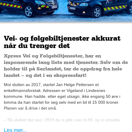
Vei- og følgebiltjenester akkurat
når du trenger det
Xpress Vei og Følgebiltjenester, har en
imponerende lang liste med tjenester. Selv om de
holder til på Sørlandet, tar de oppdrag fra hele
landet – og det i en ekspressfart!
Mot slutten av 2017, startet Jan Helge Pettersen et
enkeltmannsforetak. Adressen er Vigeland i Lindesnes
kommune. Han hadde, etter eget utsagn, ikke engang 50 øre i
lomma da han startet for seg selv med en bil til 15 000 kroner.
Planen var å drive i det små.
– Så utviklet det seg i 2019 da vi gikk over til AS, og vi omsatte
for rundt fem millioner kroner. I 2020 hadde vi mål om mellom
Les mer...
fem og sju millioner – men havnet på 13,4, forteller Jan Helge