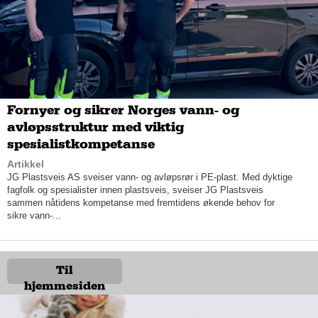
begynnelse til slutt, konstaterer Jan Helge.
Fornyer og sikrer Norges vann- og
avløpsstruktur med viktig
spesialistkompetanse
Artikkel
JG Plastsveis AS sveiser vann- og avløpsrør i PE-plast. Med dyktige
fagfolk og spesialister innen plastsveis, sveiser JG Plastsveis
sammen nåtidens kompetanse med fremtidens økende behov for
sikre vann-...
Mange bein å stå på
Xpress Vei og Følgebiltjenester har mange bein å stå på. De
Til
leverer også vaktmestertjenester, som kan være vedlikehold i
hjemmesiden
hyttefelt, felling av trær, vask av fasade og inngangsparti. Det
tilbys lastebiltjenester, samt kurs og opplæring. Som godkjent
renholdsbedrift, kan selskapet også gjøre innvendig vask av