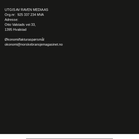
UTGIS AV RAVEN MEDIA AS
Org.nr: 925 337 234 MVA
Adresse:
Otto Valstads vei 33,
1395 Hvalstad
Økonomi/fakturaspørsmål
okonomi@norskebransjemagasinet.no