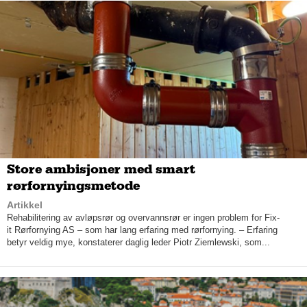
– Undersøkelser viser at kundene blir stadig mer fornøyd med
både skadeoppgjørene våre og servicen generelt.
Kundesenteret vårt i Trondheim har blitt kåret til landets beste,
uavhengig av bransje, to år på rad. Det viser at vi gjør mye
riktig.
Her kan du lese mer om IF sine
forsikringer:
https://www.if.no/bedrift/forsikring-for-bedrifter
Store ambisjoner med smart
rørfornyingsmetode
Artikkel
Rehabilitering av avløpsrør og overvannsrør er ingen problem for Fix-
it Rørfornying AS – som har lang erfaring med rørfornying. – Erfaring
betyr veldig mye, konstaterer daglig leder Piotr Ziemlewski, som...