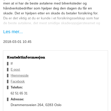
men at vi har de beste avtalene med bilverksteder og
håndverksbedrifter som hjelper deg den dagen du får en
skade. Det er hjelpen etter en skade du betaler forsikring for.
Da er det viktig at du er kunde i et forsikringsselskap som har
de beste avtalene, det mest smidige skadeoppgjørsteamet og
som sikrer deg rask hjelp.
Les mer...
Slik svarer Knut Hjelmstad på hvorfor man skal velge If
2018-03-01 10.45
Skadeforsikring fremfor konkurrentene. Hjelmstad er
assurandør i selskapet, og synes det er både utfordrende og
givende å jobbe med mellomstore og store bedriftskunder i
Trøndelag.
Kontaktinformasjon
If
If Skadeforsikring har avtaler lokalt med alle typer
E-post
håndverksbedrifter. Det betyr at når det meldes en skade, går
Hjemmeside
denne meldingen videre til deres lokale samarbeidspartner.
Facebook
Samarbeidsbedriften rykker ut og besiktiger skaden, samtidig
organiseres skadeutbedring så raskt som mulig. Det er dette
Telefon:
som gir If fornøyde kunder!
62 51 65 31
Adresse:
– If er store på forsikring av anleggsbransjen og
Drammensveien 264, 0283 Oslo
transportnæringen. Vi har gjennom mange år bygd opp en stor