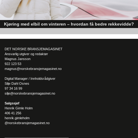
Kjøring med elbil om vinteren – hvordan få bedre rekkevidde?
Elbiler (EV) representerer fremtiden for transport, men deres effektivitet un
utfordrende vinterforhold kan være en utfordring.
DET NORSKE BRANSJEMAGASINET
Ansvarlig utgiver og redaktør
Magnus Jansson
922 123 53
magnus@norskebransjemagasinet.no
Digital Manager / Innholdsrådgiver
Silje Dahl Osnes
97 34 16 99
silje@norskebransjemagasinet.no
Salgssjef
Henrik Gimle Holm
406 41 256
henrik.gimleholm
@norskebransjemagasinet.no
----------------------------------------------------