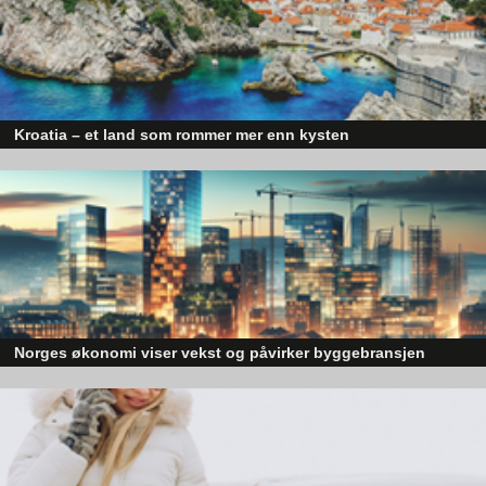
Kroatia – et land som rommer mer enn kysten
Kroatia forbindes ofte med sol, bading og klart hav, men landet har langt fl
sider enn det førsteinntrykket mange sitter igjen med.
Norges økonomi viser vekst og påvirker byggebransjen
Den norske økonomien har vist jevn vekst de siste tre kvartalene, noe so
skaper optimisme på tvers av ulike sektorer. Byggebransjen er spesielt god
posisjonert til å dra nytte av denne økonomiske oppgangen.