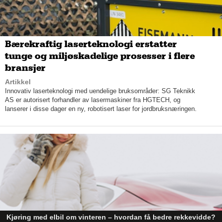
videreutvikling av tilbehørsbrød. Vi er også inne på å
produsere deigemner som ikke er kjevlet ut, forteller han.
Bærekraftig laserteknologi erstatter
tunge og miljøskadelige prosesser i flere
bransjer
Artikkel
Innovativ laserteknologi med uendelige bruksområder: SG Teknikk
AS er autorisert forhandler av lasermaskiner fra HGTECH, og
lanserer i disse dager en ny, robotisert laser for jordbruksnæringen.
Høye krav
Deigemnene leverer de til restauranter og pizzeriaer, som
umiddelbart setter deigen til kjøling i minimum 24 timer. Det
fine med deigen er at den kan tas ut ved behov, bearbeides og
formes etter eget ønske. Dessuten holder deigen seg i opptil
fire dager så lenge den står kjølig.
Kjøring med elbil om vinteren – hvordan få bedre rekkevidde?
– Deigemnene vi har nå er på 230 gram, og da passer det greit