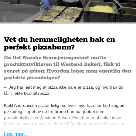
Vet du hemmeligheten bak en
perfekt pizzabunn?
Da Det Norske Bransjemagasinet møtte
produktutvikleren til Westend Bakeri, fikk vi
svaret på gåten: Hvordan lager man egentlig den
perfekte pizzadeigen?
– Jeg har lært meg at pizza ikke bare er pizza, og hvordan du
får til ekte kvalitetspizza.
Kjetil Andreassen prater livlig om hvor mye han har lært seg om
pizzadeig i løpet av de tre årene han har jobbet som
produktutvikler på Westend Bakeri. Men han er absolutt ingen
fersking i bakerbransjen. I hele 30 år jobbet han for Bakers - og
har som han selv uttrykker, god kjennskap til alt av bakverk.
Les mer...