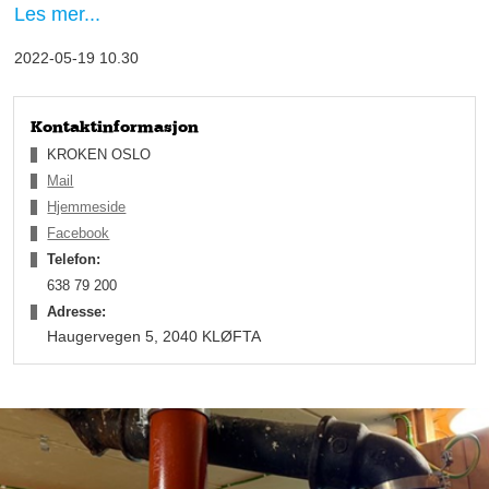
Les mer...
2022-05-19 10.30
Kontaktinformasjon
KROKEN OSLO
Mail
Hjemmeside
Facebook
Telefon:
638 79 200
Adresse:
Haugervegen 5, 2040 KLØFTA
Trygt og godt
Krokens avdeling i Oslo, som tidligere lå på Skedsmo, har vært
et trygt og godt valg for bobil- og campingvogn-kjøperen i en
årrekke, godt hjulpet av selgere med over 20 års
bransjeerfaring.
– Trygghet er viktig. Produktene våre har vært med omtrent like