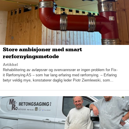
lenge som oss, og vi kjenner de forskjellige merkene ut og inn,
og har veldig god kontakt mot fabrikkene og alt som er. Her får
du kvalitet, ikke minst på verkstedet; vi har folk som har vært
her i over 30 år og som fortsatt står og skrur, smiler Jan.
Store ambisjoner med smart
rørfornyingsmetode
Artikkel
Rehabilitering av avløpsrør og overvannsrør er ingen problem for Fix-
it Rørfornying AS – som har lang erfaring med rørfornying. – Erfaring
betyr veldig mye, konstaterer daglig leder Piotr Ziemlewski, som...
Den blide salgssjefen mener videre at mange setter pris på å
møte en selger som ikke bare er ute etter å selge, men som er
genuint opptatt av å servere kundene gode løsninger. Dyktige
og dedikerte medarbeidere finner man også på verkstedet, der
nye som gamle vogner og bobiler, alltid blir gransket nøye i