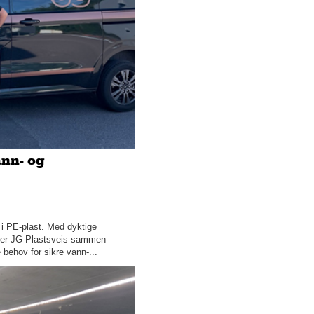
vikingene
– For enkelte kan valget av
madrass være vanskeligere
enn å velge bil
Har du planer om å bygge ny
bolig?
Slik får du fart på boligsalget
ann- og
Hopp deg til bedre helse
Denne byen har flest
soldager i Norge
i PE-plast. Med dyktige
– Vi ønsker flere kvinner inn i
eiser JG Plastsveis sammen
blikkenslageryrket
ehov for sikre vann-...
Dra til sjøs med The Tall
Ships Races