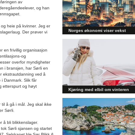
sføringen av
videregåendeelever, og han
jønnsgapet.
 og heie på kvinner. Jeg er
Norges økonomi viser vekst
slagerlaug. Der prøver vi
og påvirker byggebransjen
Den norske økonomien har vist
 en frivillig organisasjon
jevn vekst de siste tre kvartalene,
ntilasjons-og
noe som skaper optimisme på
teresser overfor myndigheter
tvers av ulike sektorer.
inn i bransjen, har Sørli en
Byggebransjen er spesielt godt
posisjonert til å dra nytte av denne
er ekstrautdanning ved å
økonomiske oppgangen.
 i Danmark. Slik får
 etterspurt og høyt
Kjøring med elbil om vinteren
– hvordan få bedre
 til å gå i mål. Jeg skal ikke
rekkevidde?
er Sørli.
Elbiler (EV) representerer
fremtiden for transport, men deres
r å bli blikkenslager.
effektivitet under utfordrende
tok Sørli sjansen og startet
vinterforhold kan være en
7. Selskapet ble Sør Blikk &
utfordring.