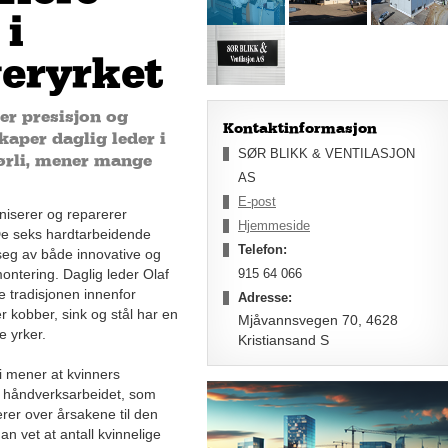
 i
eryrket
er presisjon og
Kontaktinformasjon
aper daglig leder i
SØR BLIKK & VENTILASJON
Sørli, mener mange
AS
E-post
niserer og reparerer
Hjemmeside
 De seks hardtarbeidende
Telefon:
 seg av både innovative og
ontering. Daglig leder Olaf
915 64 066
te tradisjonen innenfor
Adresse:
r kobber, sink og stål har en
Mjåvannsvegen 70, 4628
e yrker.
Kristiansand S
li mener at kvinners
 håndverksarbeidet, som
erer over årsakene til den
n vet at antall kvinnelige