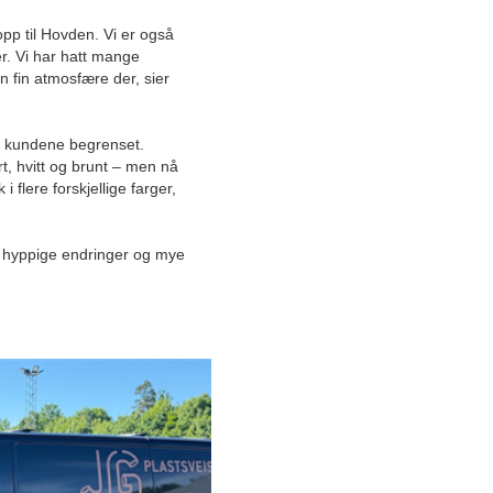
2025
opp til Hovden. Vi er også
2024
er. Vi har hatt mange
n fin atmosfære der, sier
2023
2022
2021
il kundene begrenset.
2020
, hvitt og brunt – men nå
 flere forskjellige farger,
2019
Desember
November
ed hyppige endringer og mye
Oktober
September
August
Juli
Juni
Mai
Innovativ gjeng produserer
båtmotorer inspirert av