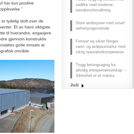
i har kun positive
vedlike med moderne
 opplevelse.”
eiendomsforvaltning
er tydelig stolt over de
Store ambisjoner med smart
enter. Et av hans viktigste
rørfornyingsmetode
tte til hverandre, engasjere
dre gjennom konstruktiv
Fornyer og sikrer Norges
 ansattes gode innsats at
vann- og avløpsstruktur med
eografisk område.
viktig spesialistkompetanse
Trygg betongsaging fra
allsidig entreprenørselskap: –
Sikkerhet er et mantra
Juli
Juni
Mai
April
Mars
Februar
Januar