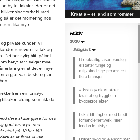
og byttet lokaler. Her er det
lt blikkenslagerarbeid med
Kroatia – et land som rommer
og så er det montering hos
mer enn kysten
omtrent like mye
Kroatia forbindes ofte med sol,
Arkiv
bading og klart hav, men landet
2026
har langt flere sider enn det
og private kunder. Vi
førsteinntrykket mange sitter igjen
 kunder renoverer vi tak og
August
med.
 Det har nylig blitt pålagt
Bærekraftig laserteknologi
 som betyr at vi selger mye
erstatter tunge og
r erfaring er at det er mye
miljøskadelige prosesser i
n vi gjør vårt beste og får
flere bransjer
 han.
«Usynlig» aktør sikrer
 trekke frem en fornøyd
kvalitet og trygghet i
 tilbakemelding som fikk de
byggeprosjekter
Lokal tilhørighet med bredt
eid dere skulle gjøre for oss
forhandlernettverk innen
eldig godt fornøyd med
landbruksutstyr
e gjort på. Vi har fått
dere er et firma vi kan
Holder bygg og eiendommer