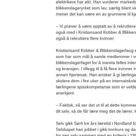
elektrikere har økt. Han vurderer marked
blikkenslageryrket som lav, særlig blant 
mener det kan være en av grunnene til k
– Vi prøver å være opptatt av å rekruttere
også med i Kristiansand Kobber & Blikken
også å rekruttere flere kvinner.
Kristiansand Kobber & Blikkenslagerlaug er
som har som mål å samle medlemmer i ve
blikkenslagerfaget for å ivareta felles in
og bransjen. I tillegg til å få flere kvinner 
annen hjertesak. Han ønsker å gi lærling
skolere dem i fire uker på en internatskole
lærlingene spisskompetanse som er veldig
anerkjent.
– Faktisk, så ser det ut til at dette kommer
dit selv, så de får lære meg det de lærer, l
Selv gikk Sørli tre års læretid i Nordland fo
Selskapet han jobbet i gikk konkurs og da 
for seg selv sammen med en kollega i 199