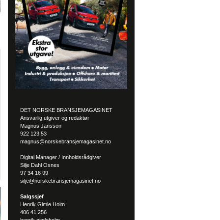
DET NORSKE BRANSJEMAGASINET
Ansvarlig utgiver og redaktør
Magnus Jansson
922 123 53
magnus@norskebransjemagasinet.no
Digital Manager / Innholdsrådgiver
Silje Dahl Osnes
97 34 16 99
silje@norskebransjemagasinet.no
Salgssjef
Henrik Gimle Holm
406 41 256