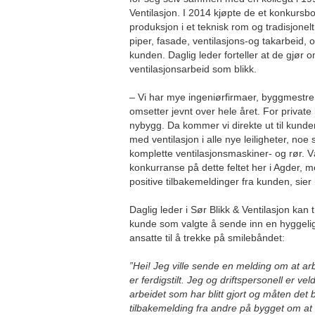
Ventilasjon. I 2014 kjøpte de et konkursbo 
produksjon i et teknisk rom og tradisjone
piper, fasade, ventilasjons-og takarbeid, 
kunden. Daglig leder forteller at de gjør 
ventilasjonsarbeid som blikk.
– Vi har mye ingeniørfirmaer, byggmestre 
omsetter jevnt over hele året. For private
nybygg. Da kommer vi direkte ut til kunden.
med ventilasjon i alle nye leiligheter, noe
komplette ventilasjonsmaskiner- og rør. Vå
konkurranse på dette feltet her i Agder, me
positive tilbakemeldinger fra kunden, sier
Daglig leder i Sør Blikk & Ventilasjon kan
kunde som valgte å sende inn en hyggelig
ansatte til å trekke på smilebåndet:
”Hei! Jeg ville sende en melding om at arb
er ferdigstilt. Jeg og driftspersonell er v
arbeidet som har blitt gjort og måten det bl
tilbakemelding fra andre på bygget om at 