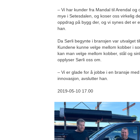
– Vi har kunder fra Mandal til Arendal og 
mye i Setesdalen, og koser oss virkelig d
oppdrag på bygg der, og vi synes det er e
han.
Da Sørli begynte i bransjen var utvalget t
Kundene kunne velge mellom kobber i sort
kan man velge mellom kobber, stål og sink i
opplyser Sørli oss om.
– Vi er glade for å jobbe i en bransje m
innovasjon, avslutter han.
2019-05-10 17.00