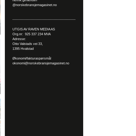
henrik.gimleholm
@norskebransjemagasinet.no
----------------------------------------------------
UTGIS AV RAVEN MEDIA AS
Org.nr: 925 337 234 MVA
Adresse:
Otto Valstads vei 33,
1395 Hvalstad
Økonomi/fakturaspørsmål
okonomi@norskebransjemagasinet.no