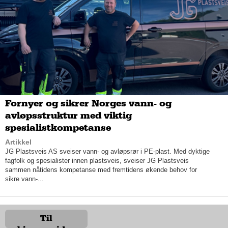
Fornyer og sikrer Norges vann- og
– Den siste ombyggingen gjorde vi nå i forbindelse med
avløpsstruktur med viktig
lanseringen av Taycan. Vi har utvidet salgsflaten vår
spesialistkompetanse
betraktelig, og utvidet verkstedkapasiteten vår, så nå har vi
Artikkel
både nye og brukte biler på samme plan, for her snakker vi
JG Plastsveis AS sveiser vann- og avløpsrør i PE-plast. Med dyktige
ikke om
brukte biler
, bare
nye eiere
, forsikrer Petter med et
fagfolk og spesialister innen plastsveis, sveiser JG Plastsveis
smil.
sammen nåtidens kompetanse med fremtidens økende behov for
sikre vann-...
Han forteller videre om konseptet til den unike forhandleren
som selger ett av verdens mest luksuriøse bilmerker.
– Vi på Porsche Center Oslo, er opptatt av å utvikle oss digitalt
Til
og tilby gode digitale løsninger på alle områder. Samtidig