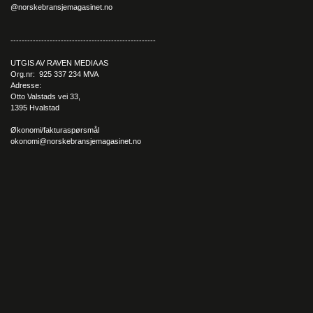
@norskebransjemagasinet.no
----------------------------------------------------
UTGIS AV RAVEN MEDIA AS
Org.nr: 925 337 234 MVA
Adresse:
Otto Valstads vei 33,
1395 Hvalstad
Økonomi/fakturaspørsmål
okonomi@norskebransjemagasinet.no
Porsche Studio Oslo x Supreme Roastworks. Foto: Kyle Meyr
Storselgeren Taycan
Det er ikke bare opplevelser rundt salg og kundeservice som
bidrar til den positive stemningen. Det gjør også Porsches
høyaktuelle modeller, der Petter stolt kunne presentere den
nye elektriske Taycan-modellen Cross Turismo tidligere i år. I år
er det nemlig Taycan – og særlig Cross Turismo-utgaven, som