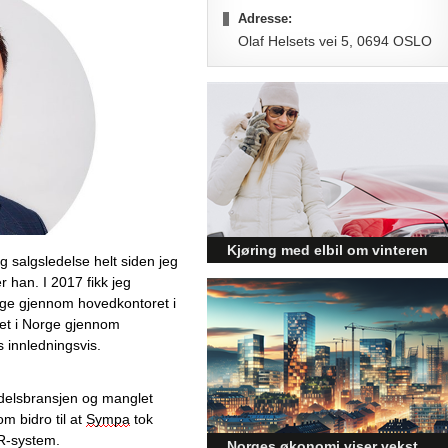
Adresse:
Olaf Helsets vei 5, 0694 OSLO
Kjøring med elbil om vinteren
 salgsledelse helt 
sid
en
 jeg 
– hvordan få bedre
er han. I
 2017 
fikk
 jeg 
rekkevidde?
ge gjennom hovedkontoret i 
tet i Norge 
gjennom 
Elbiler (EV) representerer
s innledningsvis. 
fremtiden for transport, men deres
effektivitet under utfordrende
vinterforhold kan være en
ndelsbransjen og manglet 
utfordring.
om bidro til at
Sympa
 tok 
R-
system. 
Norges økonomi viser vekst