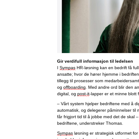
Gir verdifull informasjon til ledelsen
I 
Sympas
 HR-løsning kan 
en bedrift
 f
å ful
ansatte; 
hvor de hører hjemme i bedriften
tillegg til 
prosesser som medarbeidersamt
og 
off
boar
d
ing
. 
Med andre ord blir den an
digital
, og 
post-it
-lapper er et minne blott
 
– 
V
årt 
system hjelpe
r
bedriftene
 med å 
di
automatisk
,
 og delegere
r
påminnelse
r
 til
få
r
 frigjort tid til å 
jobbe 
med det 
de
 skal –
bedriftene
, understreker 
Thomas
.
Sympa
s
 løsning 
er 
strategisk utformet for