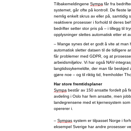
Tilbakemelding
ene 
Sympa
 får fra bedrifte
systemet,
 går ofte på kontroll. 
De fleste 
l
nemlig enkelt skrus av eller på, 
samtidig
reaktivere prosesser
 i forhold til 
deres 
beh
bedrifter setter stor pris på
 – i tillegg til 
opplysninger slettes automatisk etter
 et
av
– Mange synes det er godt å vite at man 
automatisk sl
etter 
dataen
 til de
 tidligere 
får
 problemer med
GDP
R
, og at 
prosessen
arbeidsmiljølov. 
Vi har også
 NAV-integrasj
langtidssykemeldt
e, der man 
får beskjed 
gjøre
 noe
 – og til riktig tid
, 
fremholder Th
Har store fremtidsplaner
Sympa
 består av 150 ansatte fordelt på fi
avdeling i Oslo har fem ansatte, men jobber
landegrensene med et kjernesystem som er
opererer i.
– 
Sympas
 system er tilpasset Norge i forh
eksempel Sverige har andre prosesser ve