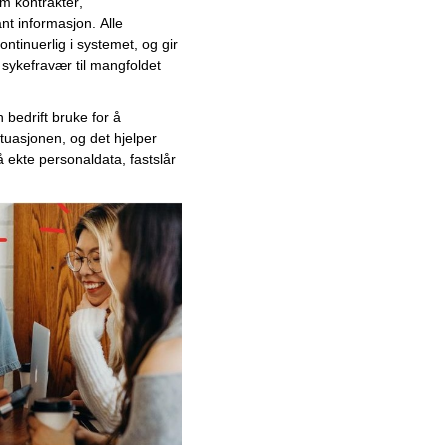
m kontrakter, 
Juni
t informasjon. Alle 
Mai
ntinuerlig i systemet, og 
gir 
 sykefravær til mangfoldet 
April
Mars
Februar
 bedrift 
bruke for å 
ituasjonen
, og d
et hjelper 
Januar
på ekte personaldat
a
, 
fastslår 
2025
2024
Desember
November
Oktober
September
August
Juli
Juni
Miljøvennlig
overflatebehandling skaper
stål som lever i det uendelige