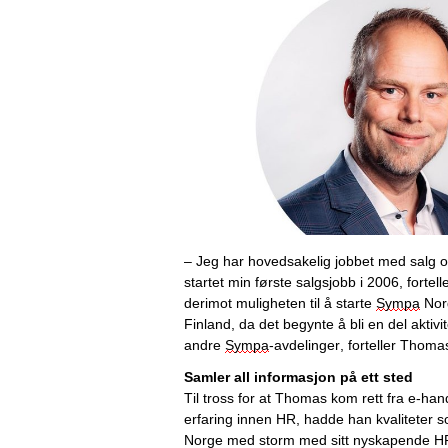
– Jeg har hovedsakelig jobbet med salg og
startet min første salgsjobb i 2006
, fortell
derimot
 muligheten til å starte 
Sympa
 Nor
Finland
, da det
 begynte
å bli en del aktivi
andre 
Sympa
-avdelinger
, forteller Thoma
Samler all informasjon på ett sted
Til tross for at Thomas kom rett fra e-ha
erfaring innen HR, hadde han
kvaliteter 
s
Norge med storm med sitt nyskapende H