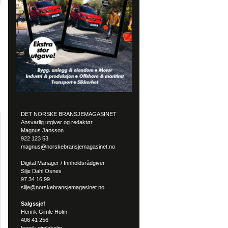
DET NORSKE BRANSJEMAGASINET
Ansvarlig utgiver og redaktør
Magnus Jansson
922 123 53
magnus@norskebransjemagasinet.no
Digital Manager / Innholdsrådgiver
Silje Dahl Osnes
97 34 16 99
silje@norskebransjemagasinet.no
Salgssjef
Henrik Gimle Holm
406 41 256