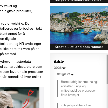
v vekst og 
og påvirker byggebransjen
ed 
digitale produkter
, 
Den norske økonomien har vist
jevn vekst de siste tre kvartalene,
noe som skaper optimisme på
ed et veiskille. 
Den 
tvers av ulike sektorer.
italiseres og forbedres 
i takt 
Byggebransjen er spesielt godt
blant annet for å 
posisjonert til å dra nytte av denne
økonomiske oppgangen.
den digitale 
iftsledere og HR-avdelinger 
Kroatia – et land som rommer
 ikke bare tok vare på de 
mer enn kysten
å ett sted. 
Kroatia forbindes ofte med sol,
kydreven masterdata 
Arkiv
bading og klart hav, men landet
 med samarbeidspartnere som 
2026
har langt flere sider enn det
m som leverer alle prosesser 
førsteinntrykket mange sitter igjen
August
n
får kontroll på hver enkelt 
med.
Bærekraftig laserteknologi
erstatter tunge og
miljøskadelige prosesser i
flere bransjer
«Usynlig» aktør sikrer