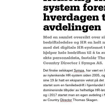
system fore
hverdagen t
avdelingen
Med en samlet oversikt over si
bedriftsledelse og HR en helt 
med det digitale HR-systemet t
hjelper hele bedriften til å ta 
ekte personaldata, fastslår T
Country Director i Sympa AS.
Det finske selskapet 
Sy
mpa
,
 har vært en l
av
 nytenkende
 HR-system
 siden 2005
,
 o
sine 
19
 år
 hatt en ekspansiv vekst på de
startet som en familiebedrift i hjemlandet F
dominerende tilbyder av
 helhetlige HR-løs
og i 2017 startet man e
n egen avdeling i N
av 
Country 
Director
 Thomas Skagen. 