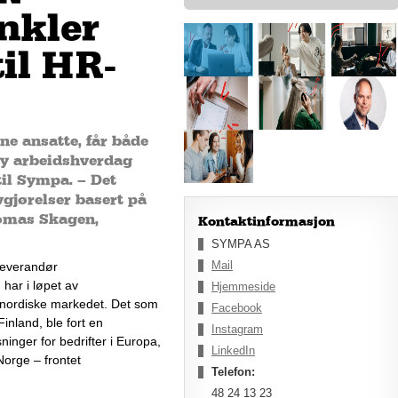
nkler
il HR-
ne ansatte, får både
ny arbeidshverdag
il Sympa. – Det
avgjørelser basert på
homas Skagen,
Kontaktinformasjon
SYMPA AS
Mail
everandør 
g har
 i løpet av 
Hjemmeside
t nordiske markedet
. 
Det som 
Facebook
inland, ble fort en 
Instagram
ninger for bedrifter i Europa
, 
LinkedIn
orge – frontet 
Telefon:
48 24 13 23