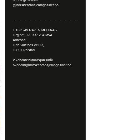
henrik.gimleholm
@norskebransjemagasinet.no
----------------------------------------------------
UTGIS AV RAVEN MEDIA AS
Org.nr: 925 337 234 MVA
Adresse:
Otto Valstads vei 33,
1395 Hvalstad
Økonomi/fakturaspørsmål
okonomi@norskebransjemagasinet.no