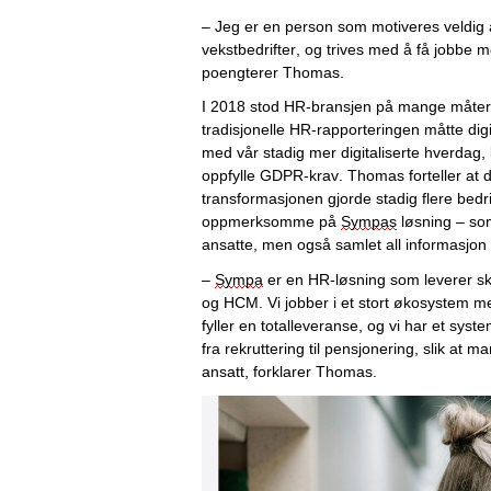
– 
Jeg er en person som motiveres veldig a
vekstbedrifter
,
 og
 trives med å
 få jobbe m
poengterer Thomas. 
I 2018 stod HR-bransjen 
på mange måter v
tradisjonelle HR-rapporteringen 
måtte dig
med vår stadig mer digital
iserte
 hverdag, 
oppfylle 
GDPR
-krav. 
Thomas 
forteller at 
transformasjonen 
gjorde stadig flere bedr
oppmerksomme på
Sympas
 løsning 
– som
ansatte, men også samlet all informasjon p
– 
Sympa
 er en 
HR-
løsning 
som
 leverer s
og 
HCM
. Vi jobber i et stort økosystem
fyller en totalleveranse, 
og 
vi har et syste
fra rekruttering til pensjonering
, slik at 
ma
ansatt
,
 forklarer Thomas. 