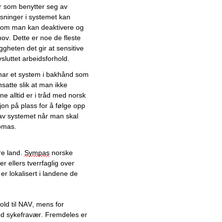
r som benytter seg av 
øsninger i systemet kan 
Rask levering av trygge
 som man kan
 deaktivere og 
sprinklersystem fra anerkjent
leverandør
ov. 
Dette er noe de fleste 
tryggheten det gir at sensitive 
Smart og moderne 24/7-
sluttet arbeidsforhold. 
verkstedtjeneste henter og
har 
et system 
i bakhånd som 
leverer bilen for kunden
ansatte slik at man 
ikke 
e alltid 
er i tråd med norsk 
Øker sikkerhetsnivået med
on på plass for å følge opp 
uproblematiske IT-tjenester
av systemet når man skal 
omas. 
Fra Telepay til ISO 20022:
Dette er løsningen for en
sømløs overgang
re land. 
Sympas
 norske 
 ellers tverrfaglig over 
Stor og solid entreprenør på
 lokalisert i landene de 
Vestlandet går i bresjen for
miljøtiltak i anleggsbransjen
old til NAV, mens for 
Store vekstambisjoner for
d sykefravær. Fremdeles er 
fremoverlent