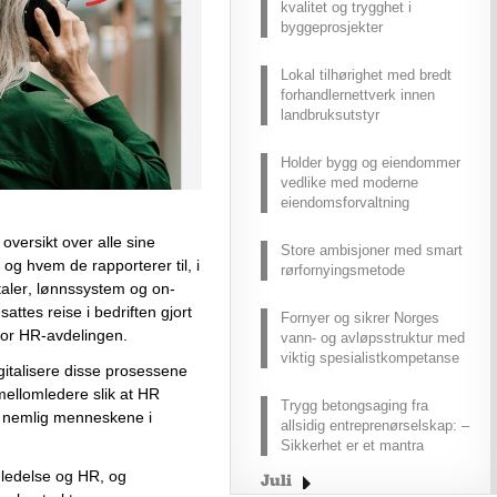
kvalitet og trygghet i
byggeprosjekter
Lokal tilhørighet med bredt
forhandlernettverk innen
landbruksutstyr
Holder bygg og eiendommer
vedlike med moderne
eiendomsforvaltning
l oversikt over alle sine 
Store ambisjoner med smart
 og
 hvem de rapporterer til
, i 
rørfornyingsmetode
aler, lønnssystem
 og 
on
- 
sattes reise
 i bedriften
 gjort 
Fornyer og sikrer Norges
for HR-avdelingen
. 
vann- og avløpsstruktur med
viktig spesialistkompetanse
gitalisere
 disse prosessene 
 mellomledere 
slik at HR 
Trygg betongsaging fra
 nemlig 
menneskene
 i 
allsidig entreprenørselskap: –
Sikkerhet er et mantra
 ledelse og HR, og 
Juli