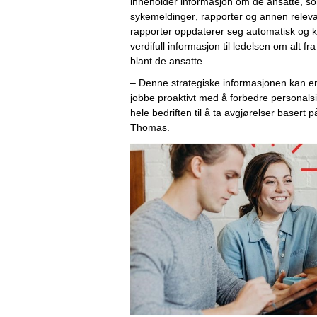
inneholder informasjon 
om de ansatte
,
 so
sykemeldinger, rapporter og annen relevan
rapporter oppdaterer 
seg automatisk og ko
verdifull 
informasjon til ledelsen om alt fra
blant de ansatte. 
– 
Denne strategiske
 informasjon
en
kan en
jobbe
proaktivt 
med
 å forbedre personals
hele bedriften til å ta avgjørelser basert 
Thomas.