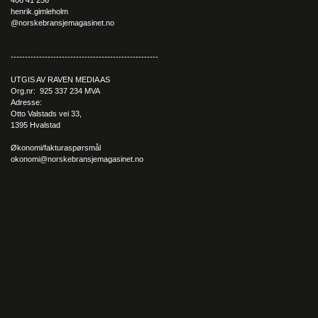
Vi intervjuer fortløpende. Send derfor inn din søknad
henrik.gimleholm
@norskebransjemagasinet.no
allerede i dag. Vi tar snarlig kontakt.
----------------------------------------------------
UTGIS AV RAVEN MEDIA AS
Org.nr: 925 337 234 MVA
Adresse:
Otto Valstads vei 33,
1395 Hvalstad
Økonomi/fakturaspørsmål
okonomi@norskebransjemagasinet.no