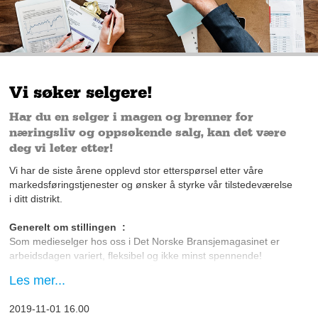
Vi søker selgere!
Har du en selger i magen og brenner for
næringsliv og oppsøkende salg, kan det være
deg vi leter etter!
Vi har de siste årene opplevd stor etterspørsel etter våre
markedsføringstjenester og ønsker å styrke vår tilstedeværelse
i ditt distrikt.
Generelt om stillingen :
Som medieselger hos oss i Det Norske Bransjemagasinet er
arbeidsdagen variert, fleksibel og ikke minst spennende!
Arbeidsoppgavene varierer fra å booke møter, intervjue
Les mer...
spennende bedriftsledere og selge inn gode
markedsføringsløsninger til virksomheter i ditt nærområde.
2019-11-01 16.00