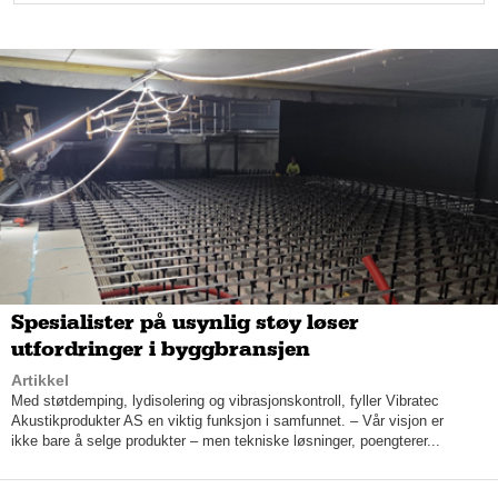
Ved å bli oppmerksomme på prisdumping av tilsvarende
produkter, kan en nettbutikk raskt justere prisene sine og
fortsatt få en god omsetning på sine produkter, forklarer
Anders, med stor entusiasme.
Løste utfordringen
Utfordringen som Anders måtte løse for å realisere verktøyet,
var å få tak i konkurrentpriser og automatisere prisene for
nettbutikkene. Reprice jobbet iherdig med produktutviklingen
sammen med Skittfiske i en lengre periode, og bygget
protototypen fra konsept til ferdig produkt. De fikk også med
seg et par andre butikker på konseptet.
Helt i starten av 2020 hadde Reprice fem betalende kunder, og
Anders kunne dermed satse 100 prosent på sin drøm.
Spesialister på usynlig støy løser
utfordringer i byggbransjen
– Dette var bare en måned før koronaen brøt ut, og da skjedde
Artikkel
det ekstremt mye i netthandelen. Det ble en voldsom boom,
Med støtdemping, lydisolering og vibrasjonskontroll, fyller Vibratec
som gjorde at produktet vårt ble mye mer relevant, men
Akustikprodukter AS en viktig funksjon i samfunnet. – Vår visjon er
samtidig ble det også mye vanskeligere for kundene å ta en
ikke bare å selge produkter – men tekniske løsninger, poengterer...
beslutning, medgir Anders med et smil.
Det samme året fikk Reprice flere nye kunder, og Anders