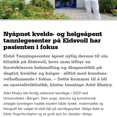
Nyåpnet kvelds- og helgeåpent
tannlegesenter på Eidsvoll har
pasienten i fokus
Eidel Tannlegesenter åpnet nylig dørene til sin
klinikk på Eidsvoll, hvor man tilbyr en
førsteklasses behandling og diagnostikk på
dagtid, kvelder og helger - alltid med kundens
velbefinnende i fokus. – Dette kommer til å bli
en spesialistklinikk, hinter tannlege Adel Khairy.
Adel Khairy ble ferdig utdannet tannlege i 2020 ved
Universitetet i Bergen. Den unge, drevne og kunstnerisk
anlagte tannlegen hadde studert både fysikk, matematikk og
fotografi før valget til slutt falt på tannlegeyrket. Ifølge Adel er
både fingerferdighet og et godt øye for detaljer viktige