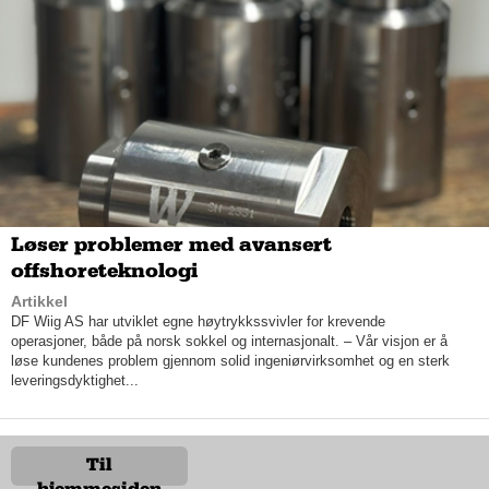
i forbindelse med større tannlegeinngrep som følge av ulike
sykdomstilstand i munnen.
– Det er mange som har økonomiske utfordringer i dag, og jeg
mener at Norge har et godt regelverk som muliggjør støtte fra
Staten, Helfo og Folketrygden. Vi behersker disse reglene, og
ordner og dokumenterer alt som deretter sendes til Helfo,
utdyper Adel.
Løser problemer med avansert
offshoreteknologi
Artikkel
DF Wiig AS har utviklet egne høytrykkssvivler for krevende
operasjoner, både på norsk sokkel og internasjonalt. – Vår visjon er å
løse kundenes problem gjennom solid ingeniørvirksomhet og en sterk
leveringsdyktighet...
Til
hjemmesiden