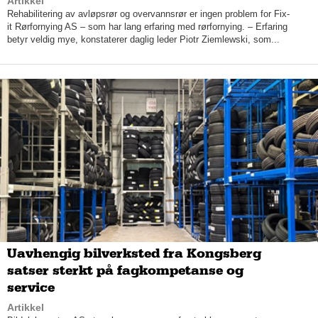
Artikkel
Alexander legger stor vekt på å finne det beste alternativet for
Rehabilitering av avløpsrør og overvannsrør er ingen problem for Fix-
kunden.
it Rørfornying AS – som har lang erfaring med rørfornying. – Erfaring
betyr veldig mye, konstaterer daglig leder Piotr Ziemlewski, som...
Uavhengig bilverksted fra Kongsberg
– Hvis en kunde bruker en maskin noen få ganger i året, er det
satser sterkt på fagkompetanse og
helt klart mye billigere å leie enn å eie. Jeg har kunder som har
service
kommet for å kjøpe en maskin, men så har vi kommet frem til
at det er en bedre løsning for kunden å leie, sier Alexander.
Artikkel