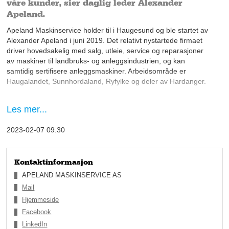
våre kunder, sier daglig leder Alexander
Apeland.
Apeland Maskinservice holder til i Haugesund og ble startet av
Alexander Apeland i juni 2019. Det relativt nystartede firmaet
driver hovedsakelig med salg, utleie, service og reparasjoner
av maskiner til landbruks- og anleggsindustrien, og kan
samtidig sertifisere anleggsmaskiner. Arbeidsområde er
Haugalandet, Sunnhordaland, Ryfylke og deler av Hardanger.
Finner det billigste alternativet for kunden
Les mer...
Fra februar 2020, inngikk de en forhandleravtale med H&H
Maskin AS i Moss, og kunne dermed også tilby maskiner og
2023-02-07 09.30
deler fra Yanmar og Kramer. Daglig leder Alexander Apeland,
innrømmer at det ligger mye hard jobbing bak etableringen av
Apeland Maskinservice – som i dag begynner å bli et kjent
navn innen maskiner og utstyr til landbruk og industri på
Kontaktinformasjon
Haugalandet.
APELAND MASKINSERVICE AS
Mail
Hjemmeside
Facebook
LinkedIn