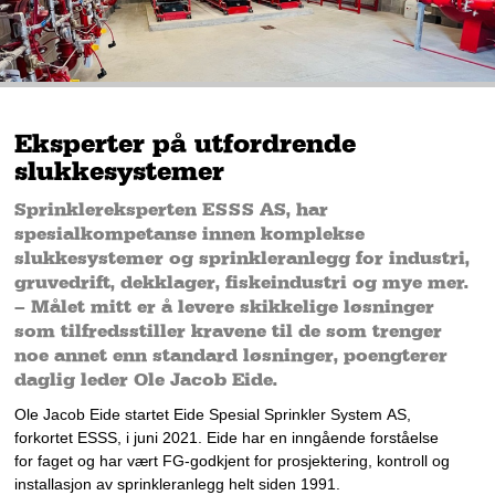
Eksperter på utfordrende
slukkesystemer
Sprinklereksperten ESSS AS, har
spesialkompetanse innen komplekse
slukkesystemer og sprinkleranlegg for industri,
gruvedrift, dekklager, fiskeindustri og mye mer.
– Målet mitt er å levere skikkelige løsninger
som tilfredsstiller kravene til de som trenger
noe annet enn standard løsninger, poengterer
daglig leder Ole Jacob Eide.
Ole Jacob Eide
startet Eide Spesial Sprinkler System AS, 
forkortet 
ESSS
, i juni 2021. Eide h
ar en inngående forståelse 
for faget
 og har vært 
FG
-godkjent 
for prosjektering
, 
kontroll
og 
installasjon av sprinkleranlegg helt siden 199
1
. 