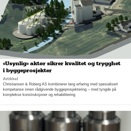
bare
spesialk
omponentene i store og små slukkesystemer. De 
jobber ikke så mye med vanlige sprinkler
anlegg
, men 
bruker 
tiden på
 de mer avanserte og utfordrende slukkesystemene, 
deriblant 
delugeanlegg
 og skumsystem
.
«Usynlig» aktør sikrer kvalitet og trygghet
i byggeprosjekter
Artikkel
Christiansen & Roberg AS kombinerer lang erfaring med spesialisert
kompetanse innen rådgivende byggeprosjektering – med tyngde på
– 
Delugeanlegg
 er 
sprinkleranlegg med åpne dyser
,
 som 
komplekse konstruksjoner og rehabilitering.
brukes for å sikre et rom eller objekt; det kan være et lager 
med brennbar væske
 eller en
 transformator. 
I disse tilfellene 
brukes gjerne 
delu
ge
anlegg
, opplyser Eide.
Man kan også 
bruke l
ettskum dersom kunden trenger slukkesystem i 
en 
flyhangar
eller et dekkhotell. Da bruker vi et system som 
kan klare seg med mye mindre vann enn vanlige sprinkler
. 
Vi 