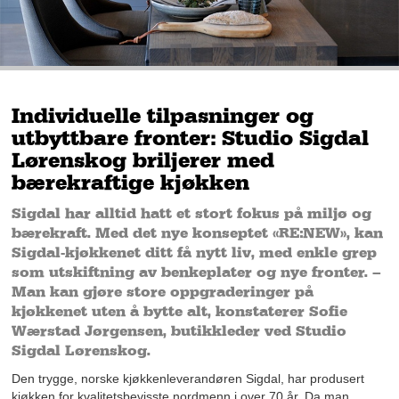
Individuelle tilpasninger og
utbyttbare fronter: Studio Sigdal
Lørenskog briljerer med
bærekraftige kjøkken
Sigdal har alltid hatt et stort fokus på miljø og
bærekraft. Med det nye konseptet «RE:NEW», kan
Sigdal-kjøkkenet ditt få nytt liv, med enkle grep
som utskiftning av benkeplater og nye fronter. –
Man kan gjøre store oppgraderinger på
kjøkkenet uten å bytte alt, konstaterer Sofie
Wærstad Jørgensen, butikkleder ved Studio
Sigdal Lørenskog.
Den trygge, norske kjøkkenleverandøren Sigdal, har produsert
kjøkken for kvalitetsbevisste nordmenn i over 70 år. Da man