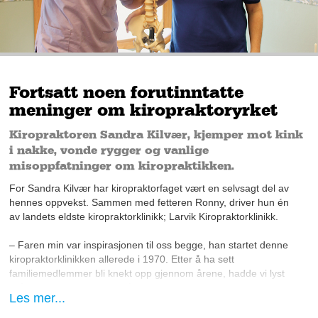
Fortsatt noen forutinntatte
meninger om kiropraktoryrket
Kiropraktoren Sandra Kilvær, kjemper mot kink
i nakke, vonde rygger og vanlige
misoppfatninger om kiropraktikken.
For Sandra Kilvær har kiropraktorfaget vært en selvsagt del av
hennes oppvekst. Sammen med fetteren Ronny, driver hun én
av landets eldste kiropraktorklinikk; Larvik Kiropraktorklinikk.
– Faren min var inspirasjonen til oss begge, han startet denne
kiropraktorklinikken allerede i 1970. Etter å ha sett
familiemedlemmer bli knekt opp gjennom årene, hadde vi lyst
til å drive med dette vi også, ler Kilvær.
Les mer...
Samtidig som hun behandler en rekke vanlige rygg- og