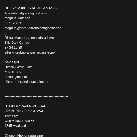
DET NORSKE BRANSJEMAGASINET
Ansvarlig utgiver og redaktør
Magnus Jansson
922 123 53
magnus@norskebransjemagasinet.no
Digital Manager / Innholdsrådgiver
Silje Dahl Osnes
97 34 16 99
silje@norskebransjemagasinet.no
Salgssjef
Henrik Gimle Holm
406 41 256
henrik.gimleholm
@norskebransjemagasinet.no
----------------------------------------------------
UTGIS AV RAVEN MEDIA AS
Org.nr: 925 337 234 MVA
Adresse:
Otto Valstads vei 33,
1395 Hvalstad
Økonomi/fakturaspørsmål