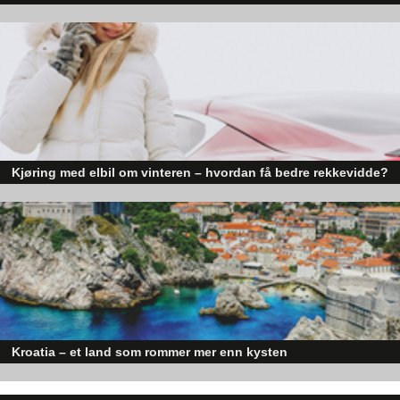
Den norske økonomien har vist jevn vekst de siste tre kvartalene, noe so
skaper optimisme på tvers av ulike sektorer. Byggebransjen er spesielt god
posisjonert til å dra nytte av denne økonomiske oppgangen.
Kjøring med elbil om vinteren – hvordan få bedre rekkevidde?
Elbiler (EV) representerer fremtiden for transport, men deres effektivitet un
utfordrende vinterforhold kan være en utfordring.
Kroatia – et land som rommer mer enn kysten
Kroatia forbindes ofte med sol, bading og klart hav, men landet har langt fl
sider enn det førsteinntrykket mange sitter igjen med.