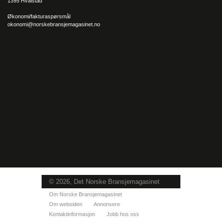
1395 Hvalstad
Økonomi/fakturaspørsmål
okonomi@norskebransjemagasinet.no
© 2026, Det Norske Bransjemagasinet
Om Norske Bransjemagasinet
Om websiden
Annonsere
Kontaktinformasjon
Jobb hos oss