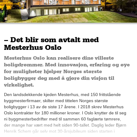
– Det blir som avtalt med
Mesterhus Oslo
Mesterhus Oslo kan realisere dine villeste
boligdrømmer. Med innovasjon, erfaring og øye
for muligheter hjelper Norges største
boligbygger deg med å gjøre din visjon til
virkelighet.
Den landsdekkende kjeden Mesterhus, med 150 frittstående
byggmesterfirmaer, skilter med tittelen Norges største
boligbygger i 13 av de siste 17 årene. I 2018 skrev Mesterhus
Oslo kontrakter for 180 millioner kroner. I Oslo knytter de til seg
ni byggmesterbedrifter med til sammen 60 faglærte tømrere,
der mange har vært med helt siden 90-tallet. Daglig leder Bjørn
Henrik Schem går selv mot 30-årsjubileum siden starten i