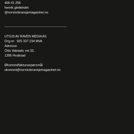
406 41 256
henrik.gimleholm
@norskebransjemagasinet.no
----------------------------------------------------
UTGIS AV RAVEN MEDIA AS
Org.nr: 925 337 234 MVA
Adresse:
Otto Valstads vei 33,
1395 Hvalstad
Økonomi/fakturaspørsmål
okonomi@norskebransjemagasinet.no