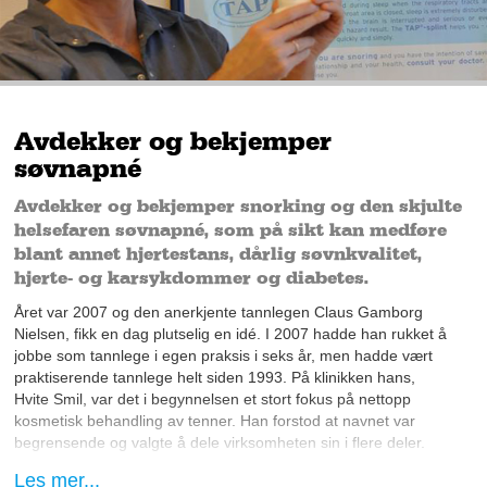
Avdekker og bekjemper
søvnapné
Avdekker og bekjemper snorking og den skjulte
helsefaren søvnapné, som på sikt kan medføre
blant annet hjertestans, dårlig søvnkvalitet,
hjerte- og karsykdommer og diabetes.
Året var 2007 og den anerkjente tannlegen Claus Gamborg
Nielsen, fikk en dag plutselig en idé. I 2007 hadde han rukket å
jobbe som tannlege i egen praksis i seks år, men hadde vært
praktiserende tannlege helt siden 1993. På klinikken hans,
Hvite Smil, var det i begynnelsen et stort fokus på nettopp
kosmetisk behandling av tenner. Han forstod at navnet var
begrensende og valgte å dele virksomheten sin i flere deler.
Først ut var Drammen Søvnklinikk.
Les mer...