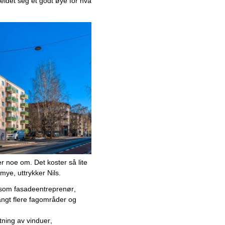
idet seg et godt øye for hva 
Mai
April
Mars
Februar
Januar
2025
2024
Desember
November
Oktober
September
August
 noe om. Det koster så lite 
Juli
mye, uttrykker Nils. 
Juni
som fasadeentreprenør, 
Mai
ngt flere fagområder og 
Fra solcelleinstallasjoner til
totalleverandør av
ftning av vinduer, 
energieffektiviseringstjenester