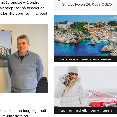
 i 2018 ønsket vi å endre 
Smalvollveien 26, 0667 OSLO
lentrepriser på fasader og 
eller Nils Berg, som har vært 
Kroatia – et land som rommer
mer enn kysten
Kroatia forbindes ofte med sol,
bading og klart hav, men landet
har langt flere sider enn det
førsteinntrykket mange sitter igjen
med.
Kjøring med elbil om vinteren
a satset man tungt og bredt 
 murmestere og 