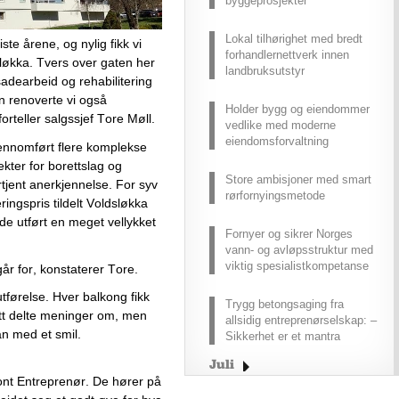
byggeprosjekter
Lokal tilhørighet med bredt
te årene, og nylig fikk vi 
forhandlernettverk innen
økka. Tvers over gaten her 
landbruksutstyr
adearbeid og rehabilitering 
 renoverte vi også 
Holder bygg og eiendommer
orteller salgssjef Tore Møll.
vedlike med moderne
eiendomsforvaltning
ennomført flere komplekse 
kter for borettslag og 
Store ambisjoner med smart
tjent anerkjennelse. For syv 
rørfornyingsmetode
ringspris tildelt Voldsløkka 
de utført en meget vellykket 
Fornyer og sikrer Norges
vann- og avløpsstruktur med
viktig spesialistkompetanse
går for, konstaterer Tore.
tførelse. Hver balkong fikk 
Trygg betongsaging fra
itt delte meninger om, men 
allsidig entreprenørselskap: –
han med et smil.
Sikkerhet er et mantra
Juli
ont Entreprenør. De hører på 
Juni