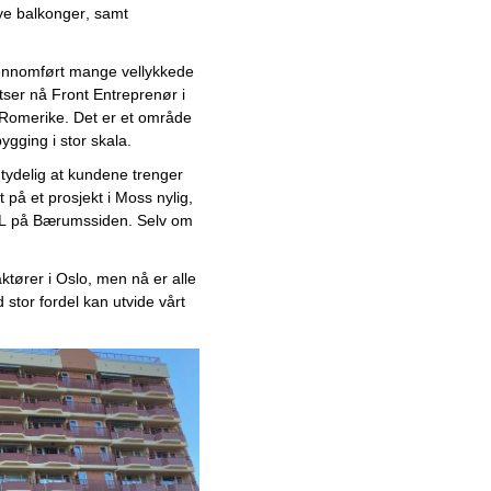
ye balkonger, samt 
Norskutviklet GRC-system
imponerer: Skybasert
ennomført mange vellykkede 
plattform integrerer
tser nå Front Entreprenør i 
risikostyring og compliance
Romerike. Det er et område 
gging i stor skala.
Revolusjonerer
shippingbransjen: Fremsynt
r tydelig at kundene trenger 
app automatiserer dataene
 på et prosjekt i Moss nylig, 
mellom skip og land
L
 på Bærumssiden. Selv om 
Vestlandets største
gjenbruksbutikk for brukte
ktører i Oslo, men nå er alle 
kontormøbler lanserer ny
 stor fordel kan utvide vårt 
designtjeneste
Blir én av de mest solgte
bilene i 2024
Detaljrik og nyskapende
boligfotografering tar boligen
din til nye høyder