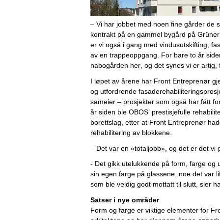
– Vi har jobbet med noen fine gårder de sis
kontrakt på en gammel bygård på Grünerl
er vi også i gang med vindusutskifting, fas
av en trappeoppgang. For bare to år siden
nabogården her, og det synes vi er artig, f
I løpet av årene har Front Entreprenør gj
og utfordrende fasaderehabiliteringsprosje
sameier – prosjekter som også har fått for
år siden ble OBOS’ prestisjefulle rehabilite
borettslag, etter at Front Entreprenør had
rehabilitering av blokkene. 
– Det var en «totaljobb», og det er det vi 
- Det gikk utelukkende på form, farge og u
sin egen farge på glassene, noe det var l
som ble veldig godt mottatt til slutt, sier 
Satser i nye områder
Form og farge er viktige elementer for Fr