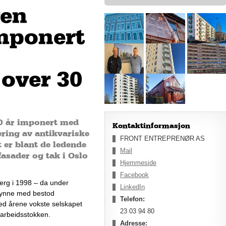
ren
mponert
 over 30
30 år imponert med
Kontaktinformasjon
ering av antikvariske
FRONT ENTREPRENØR AS
 er blant de ledende
Mail
fasader og tak i Oslo
Hjemmeside
Facebook
erg i 1998 – da under 
LinkedIn
gynne med bestod 
Telefon:
d årene vokste selskapet 
23 03 94 80
 arbeidsstokken.
Adresse: