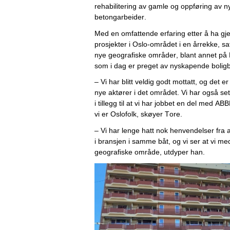
rehabilitering av gamle og oppføring av n
betongarbeider.
Med en omfattende erfaring etter å ha gj
prosjekter i Oslo-området i en årrekke, sa
nye geografiske områder, blant annet på 
som i dag er preget av nyskapende boligby
– Vi har blitt veldig godt mottatt, og det e
nye aktører i det området. Vi har også sett
i tillegg til at vi har jobbet en del med 
ABB
vi er Oslofolk, skøyer Tore.
–
 Vi har lenge hatt nok henvendelser fra a
i bransjen i samme båt, og vi ser at vi med
geografiske område, utdyper han.