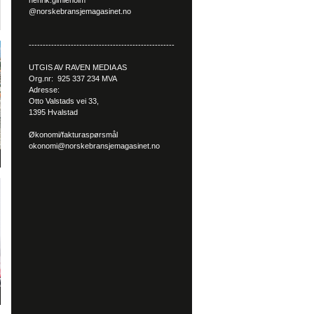
henrik.gimleholm
@norskebransjemagasinet.no
----------------------------------------------------
UTGIS AV RAVEN MEDIA AS
Org.nr: 925 337 234 MVA
Adresse:
Otto Valstads vei 33,
1395 Hvalstad
Økonomi/fakturaspørsmål
okonomi@norskebransjemagasinet.no