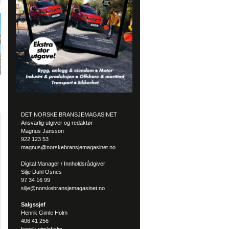
DET NORSKE BRANSJEMAGASINET
Ansvarlig utgiver og redaktør
Magnus Jansson
922 123 53
magnus@norskebransjemagasinet.no
Digital Manager / Innholdsrådgiver
Silje Dahl Osnes
97 34 16 99
silje@norskebransjemagasinet.no
Salgssjef
Henrik Gimle Holm
406 41 256