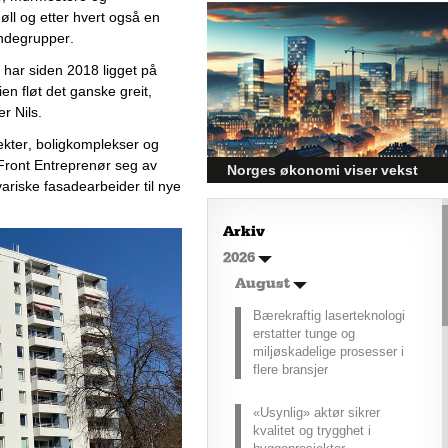
– hvordan få bedre
Møll og etter hvert også en 
rekkevidde?
undegrupper.
Elbiler (EV) representerer
har siden 2018 ligget på 
fremtiden for transport, men deres
effektivitet under utfordrende
en fløt det ganske greit, 
vinterforhold kan være en
r Nils.
utfordring.
kter, boligkomplekser og 
Front Entreprenør seg av 
Norges økonomi viser vekst
ariske fasadearbeider til nye 
og påvirker byggebransjen
Den norske økonomien har vist
Arkiv
jevn vekst de siste tre kvartalene,
2026
noe som skaper optimisme på
tvers av ulike sektorer.
August
Byggebransjen er spesielt godt
posisjonert til å dra nytte av denne
Bærekraftig laserteknologi
økonomiske oppgangen.
erstatter tunge og
miljøskadelige prosesser i
flere bransjer
«Usynlig» aktør sikrer
kvalitet og trygghet i