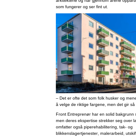
arkitektene og har gjennom årene opparbe
som fungerer og ser fint ut. 
– Det er ofte det som folk husker og mener
å velge de riktige fargene, men det gir så 
Front Entreprenør har en solid bakgrunn 
men deres ekspertise strekker seg over la
omfatter også piperehabilitering, tak- og 
blikkenslagertjenester, 
malerarbeid
, utski