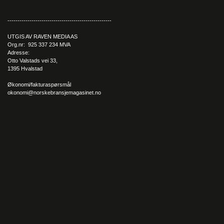
----------------------------------------------------
UTGIS AV RAVEN MEDIA AS
Org.nr: 925 337 234 MVA
Adresse:
Otto Valstads vei 33,
1395 Hvalstad
Økonomi/fakturaspørsmål
okonomi@norskebransjemagasinet.no