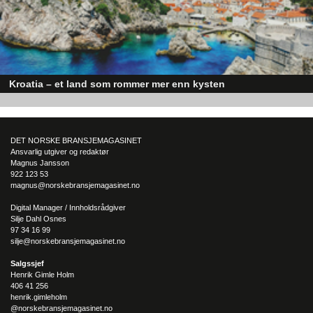
Kroatia – et land som rommer mer enn kysten
Kroatia forbindes ofte med sol, bading og klart hav, men landet har langt fl
sider enn det førsteinntrykket mange sitter igjen med.
DET NORSKE BRANSJEMAGASINET
Ansvarlig utgiver og redaktør
Magnus Jansson
922 123 53
magnus@norskebransjemagasinet.no
Digital Manager / Innholdsrådgiver
Silje Dahl Osnes
97 34 16 99
silje@norskebransjemagasinet.no
Salgssjef
Henrik Gimle Holm
406 41 256
henrik.gimleholm
@norskebransjemagasinet.no